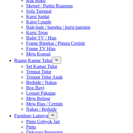
Rak Buku
Sketsel / Partisi Ruangan
Sofa Tunggal
Kursi Santai
Kursi Couple
Bale-bale / bangku / kursi panjang
Kursi Teras
Bufet TV / Hias
Frame Bingkai / Pigura Cermin
Frame TV Hias
Meja Konsul
Ruang Kamar Tidur
Set Kamar Tidur
Tempat Tidur
Tempat Tidur Anak
Bedside / Nakas
Box Bayi
Lemari Pakaian
Meja Belajar
Meja Rias / Cermin
Nakas / Bedside
Furniture Lainnya
Pintu Gebyok Jati
Pintu
Dekorasi Pengantin