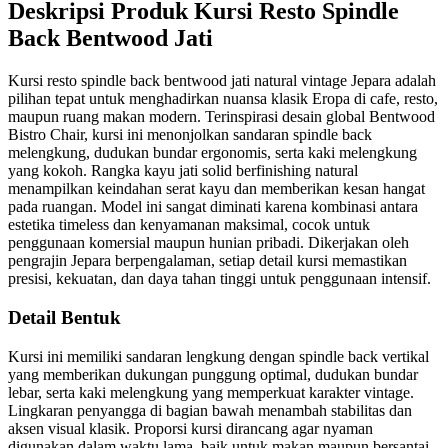
Deskripsi Produk Kursi Resto Spindle
Back Bentwood Jati
Kursi resto spindle back bentwood jati natural vintage Jepara adalah
pilihan tepat untuk menghadirkan nuansa klasik Eropa di cafe, resto,
maupun ruang makan modern. Terinspirasi desain global Bentwood
Bistro Chair, kursi ini menonjolkan sandaran spindle back
melengkung, dudukan bundar ergonomis, serta kaki melengkung
yang kokoh. Rangka kayu jati solid berfinishing natural
menampilkan keindahan serat kayu dan memberikan kesan hangat
pada ruangan. Model ini sangat diminati karena kombinasi antara
estetika timeless dan kenyamanan maksimal, cocok untuk
penggunaan komersial maupun hunian pribadi. Dikerjakan oleh
pengrajin Jepara berpengalaman, setiap detail kursi memastikan
presisi, kekuatan, dan daya tahan tinggi untuk penggunaan intensif.
Detail Bentuk
Kursi ini memiliki sandaran lengkung dengan spindle back vertikal
yang memberikan dukungan punggung optimal, dudukan bundar
lebar, serta kaki melengkung yang memperkuat karakter vintage.
Lingkaran penyangga di bagian bawah menambah stabilitas dan
aksen visual klasik. Proporsi kursi dirancang agar nyaman
digunakan dalam waktu lama, baik untuk makan maupun bersantai