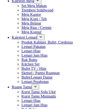
Kategori Meja
Set Meja Makan
Trembesi Solidwood
Meja Kantor
Meja Kopi / Teh
Meja Belajar
Meja Rias / Cermin
Meja Konsul
Kategori Lemari
Produk Kabinet, Bufet, Credenza
Lemari Pakaian
Lemari Hias
Lemari Jam Hias
Rak Buku
Kitchen Set
Bufet TV / Hias
Sketsel / Partisi Ruangan
Bufet/Lemari Dapur
Lemari Perabotan
Ruang Tamu
Kursi Tamu Sofa Ukir
Kursi Tamu Minimalis
Lemari Hias
Lemari Jam Hias