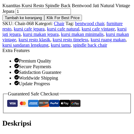
Kuantitas Kursi Resto Spindle Back Bentwood Jati Natural Vintage
Jepara
Tambah ke keranjang
Klik For Best Price
SKU:
Chair-068
Kategori:
Chair
Tag:
bentwood chair
,
furniture
resto
,
kursi cafe jepara
,
kursi cafe natural
,
kursi cafe vintage
,
kursi
jati jepara
,
kursi makan jepara
,
kursi makan minimalis
,
kursi makan
vintage
,
kursi resto klasik
,
kursi resto timeless
,
kursi ruang makan
,
kursi sandaran lengkung
,
kursi tamu
,
spindle back chair
Extra Features
Premium Quality
Secure Payments
Satisfaction Guarantee
Worldwide Shipping
Update Progress
Guaranteed Safe Checkout
Deskripsi