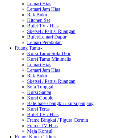
Lemari Hias
Lemari Jam Hias
Rak Buku
Kitchen Set
Bufet TV / Hias
Sketsel / Partisi Ruangan
Bufet/Lemari Dapur
Lemari Perabotan
Ruang Tamu
Kursi Tamu Sofa Ukir
Kursi Tamu Minimalis
Lemari Hias
Lemari Jam Hias
Rak Buku
Sketsel / Partisi Ruangan
Sofa Tunggal
Kursi Santai
Kursi Couple
Bale-bale / bangku / kursi panjang
Kursi Teras
Bufet TV / Hias
Frame Bingkai / Pigura Cermin
Frame TV Hias
Meja Konsul
Ruang Kamar Tidur