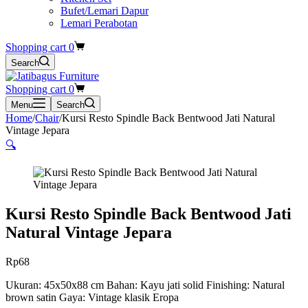
Bufet/Lemari Dapur
Lemari Perabotan
Shopping cart
0
Search
Shopping cart
0
Menu
Search
Home
/
Chair
/
Kursi Resto Spindle Back Bentwood Jati Natural
Vintage Jepara
🔍
Kursi Resto Spindle Back Bentwood Jati
Natural Vintage Jepara
Rp
68
Ukuran: 45x50x88 cm Bahan: Kayu jati solid Finishing: Natural
brown satin Gaya: Vintage klasik Eropa