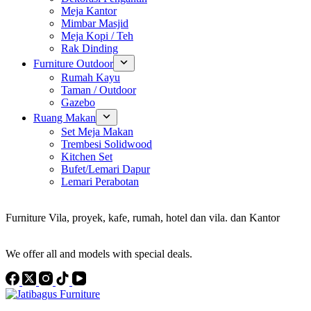
Meja Kantor
Mimbar Masjid
Meja Kopi / Teh
Rak Dinding
Furniture Outdoor
Rumah Kayu
Taman / Outdoor
Gazebo
Ruang Makan
Set Meja Makan
Trembesi Solidwood
Kitchen Set
Bufet/Lemari Dapur
Lemari Perabotan
Konsultan Interior Design
Furniture Vila, proyek, kafe, rumah, hotel dan vila. dan Kantor
Discover the Best Furniture Choices for Your Project
We offer all and models with special deals.