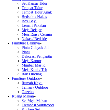
Set Kamar Tidur
Tempat Tidur
Tempat Tidur Anak
Bedside / Nakas
Box Bayi
Lemari Pakaian
Meja Belajar
Meja Rias / Cermin
Nakas / Bedside
Furniture Lainnya
Pintu Gebyok Jati
Pintu
Dekorasi Pengantin
Meja Kantor
Mimbar Masjid
Meja Kopi / Teh
Rak Dinding
Furniture Outdoor
Rumah Kayu
Taman / Outdoor
Gazebo
Ruang Makan
Set Meja Makan
Trembesi Solidwood
Kitchen Set