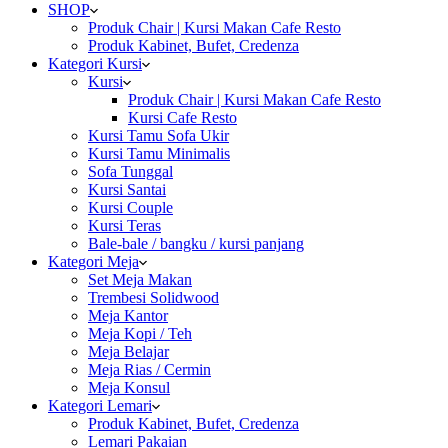
SHOP
Produk Chair | Kursi Makan Cafe Resto
Produk Kabinet, Bufet, Credenza
Kategori Kursi
Kursi
Produk Chair | Kursi Makan Cafe Resto
Kursi Cafe Resto
Kursi Tamu Sofa Ukir
Kursi Tamu Minimalis
Sofa Tunggal
Kursi Santai
Kursi Couple
Kursi Teras
Bale-bale / bangku / kursi panjang
Kategori Meja
Set Meja Makan
Trembesi Solidwood
Meja Kantor
Meja Kopi / Teh
Meja Belajar
Meja Rias / Cermin
Meja Konsul
Kategori Lemari
Produk Kabinet, Bufet, Credenza
Lemari Pakaian