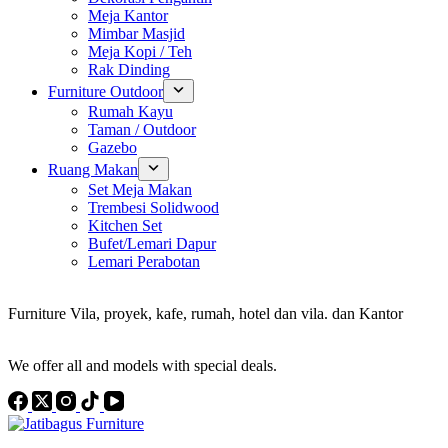
Meja Kantor
Mimbar Masjid
Meja Kopi / Teh
Rak Dinding
Furniture Outdoor
Rumah Kayu
Taman / Outdoor
Gazebo
Ruang Makan
Set Meja Makan
Trembesi Solidwood
Kitchen Set
Bufet/Lemari Dapur
Lemari Perabotan
Konsultan Interior Design
Furniture Vila, proyek, kafe, rumah, hotel dan vila. dan Kantor
Discover the Best Furniture Choices for Your Project
We offer all and models with special deals.