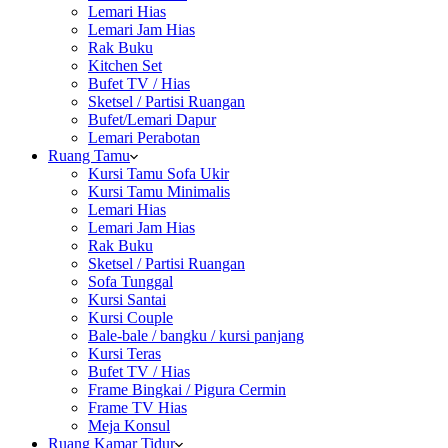
Lemari Hias
Lemari Jam Hias
Rak Buku
Kitchen Set
Bufet TV / Hias
Sketsel / Partisi Ruangan
Bufet/Lemari Dapur
Lemari Perabotan
Ruang Tamu
Kursi Tamu Sofa Ukir
Kursi Tamu Minimalis
Lemari Hias
Lemari Jam Hias
Rak Buku
Sketsel / Partisi Ruangan
Sofa Tunggal
Kursi Santai
Kursi Couple
Bale-bale / bangku / kursi panjang
Kursi Teras
Bufet TV / Hias
Frame Bingkai / Pigura Cermin
Frame TV Hias
Meja Konsul
Ruang Kamar Tidur