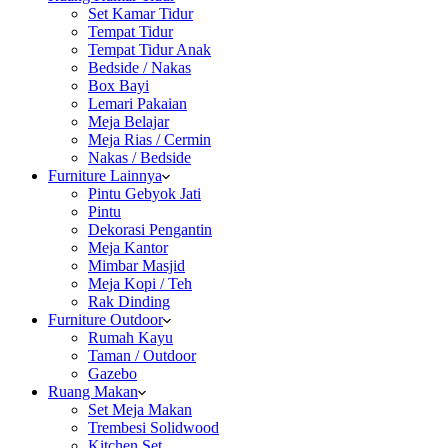
Set Kamar Tidur
Tempat Tidur
Tempat Tidur Anak
Bedside / Nakas
Box Bayi
Lemari Pakaian
Meja Belajar
Meja Rias / Cermin
Nakas / Bedside
Furniture Lainnya
Pintu Gebyok Jati
Pintu
Dekorasi Pengantin
Meja Kantor
Mimbar Masjid
Meja Kopi / Teh
Rak Dinding
Furniture Outdoor
Rumah Kayu
Taman / Outdoor
Gazebo
Ruang Makan
Set Meja Makan
Trembesi Solidwood
Kitchen Set