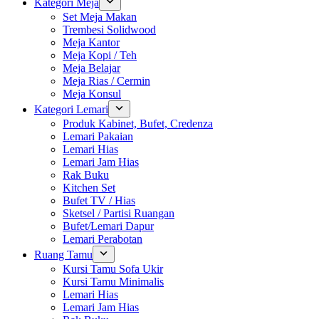
Kategori Meja
Set Meja Makan
Trembesi Solidwood
Meja Kantor
Meja Kopi / Teh
Meja Belajar
Meja Rias / Cermin
Meja Konsul
Kategori Lemari
Produk Kabinet, Bufet, Credenza
Lemari Pakaian
Lemari Hias
Lemari Jam Hias
Rak Buku
Kitchen Set
Bufet TV / Hias
Sketsel / Partisi Ruangan
Bufet/Lemari Dapur
Lemari Perabotan
Ruang Tamu
Kursi Tamu Sofa Ukir
Kursi Tamu Minimalis
Lemari Hias
Lemari Jam Hias