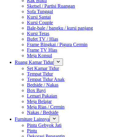
Rak Buku
Sketsel / Partisi Ruangan
Sofa Tunggal
Kursi Santai
Kursi Couple
Bale-bale / bangku / kursi panjang
Kursi Teras
Bufet TV / Hias
Frame Bingkai / Pigura Cermin
Frame TV Hias
Meja Konsul
Ruang Kamar Tidur
Set Kamar Tidur
Tempat Tidur
Tempat Tidur Anak
Bedside / Nakas
Box Bayi
Lemari Pakaian
Meja Belajar
Meja Rias / Cermin
Nakas / Bedside
Furniture Lainnya
Pintu Gebyok Jati
Pintu
Dekorasi Pengantin