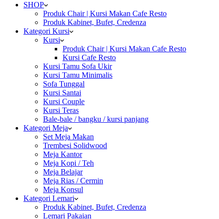
SHOP
Produk Chair | Kursi Makan Cafe Resto
Produk Kabinet, Bufet, Credenza
Kategori Kursi
Kursi
Produk Chair | Kursi Makan Cafe Resto
Kursi Cafe Resto
Kursi Tamu Sofa Ukir
Kursi Tamu Minimalis
Sofa Tunggal
Kursi Santai
Kursi Couple
Kursi Teras
Bale-bale / bangku / kursi panjang
Kategori Meja
Set Meja Makan
Trembesi Solidwood
Meja Kantor
Meja Kopi / Teh
Meja Belajar
Meja Rias / Cermin
Meja Konsul
Kategori Lemari
Produk Kabinet, Bufet, Credenza
Lemari Pakaian