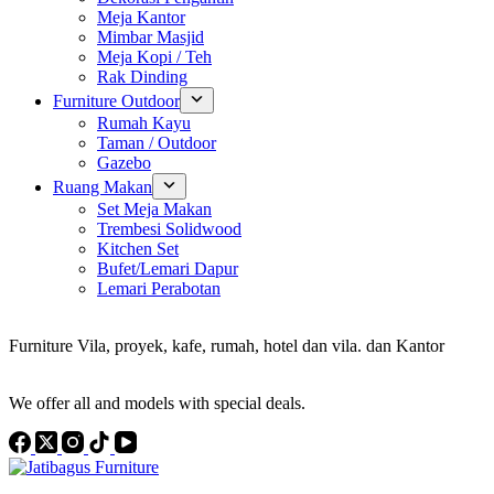
Meja Kantor
Mimbar Masjid
Meja Kopi / Teh
Rak Dinding
Furniture Outdoor
Rumah Kayu
Taman / Outdoor
Gazebo
Ruang Makan
Set Meja Makan
Trembesi Solidwood
Kitchen Set
Bufet/Lemari Dapur
Lemari Perabotan
Konsultan Interior Design
Furniture Vila, proyek, kafe, rumah, hotel dan vila. dan Kantor
Discover the Best Furniture Choices for Your Project
We offer all and models with special deals.