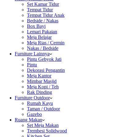
Set Kamar Tidur
Tempat Tidur
Tempat Tidur Anak
Bedside / Nakas
Box Bayi
Lemari Pakaian
Meja Belajar
Meja Rias / Cermin
Nakas / Bedside
Furniture Lainnya
Pintu Gebyok Jati
Pintu
Dekorasi Pengantin
Meja Kantor
Mimbar Masjid
Meja Kopi / Teh
Rak Dinding
Furniture Outdoor
Rumah Kayu
Taman / Outdoor
Gazebo
Ruang Makan
Set Meja Makan
Trembesi Solidwood
Kitchen Set