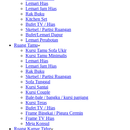
Lemari Hias
Lemari Jam Hias
Rak Buku
Kitchen Set
Bufet TV / Hias
Sketsel / Partisi Ruangan
Bufet/Lemari Dapur
Lemari Perabotan
Ruang Tamu
Kursi Tamu Sofa Ukir
Kursi Tamu Minimalis
Lemari Hias
Lemari Jam Hias
Rak Buku
Sketsel / Partisi Ruangan
Sofa Tunggal
Kursi Santai
Kursi Couple
Bale-bale / bangku / kursi panjang
Kursi Teras
Bufet TV / Hias
Frame Bingkai / Pigura Cermin
Frame TV Hias
Meja Konsul
Ruang Kamar Tidur