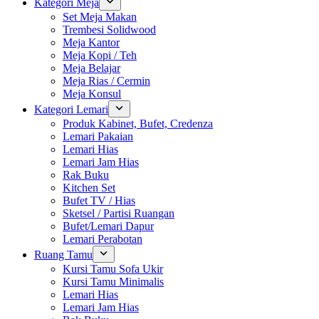
Kategori Meja
Set Meja Makan
Trembesi Solidwood
Meja Kantor
Meja Kopi / Teh
Meja Belajar
Meja Rias / Cermin
Meja Konsul
Kategori Lemari
Produk Kabinet, Bufet, Credenza
Lemari Pakaian
Lemari Hias
Lemari Jam Hias
Rak Buku
Kitchen Set
Bufet TV / Hias
Sketsel / Partisi Ruangan
Bufet/Lemari Dapur
Lemari Perabotan
Ruang Tamu
Kursi Tamu Sofa Ukir
Kursi Tamu Minimalis
Lemari Hias
Lemari Jam Hias