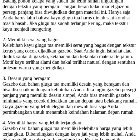
Batang pohon kelapa yang sudah tua lebih ramah lingkungan
dengan tekstur yang beragam. Jangan heran kalau model gazebo
persegi panjang bisa diwujudkan dengan material ini. Hanya saja
Anda harus tahu bahwa kayu glugu tua harus diolah saat kondisi
masih basah. Jika glugu tua sudah terlanjur kering, maka tekstur
kayu menjadi mengering.
2. Memiliki serat yang bagus
Kelebihan kayu glugu tua memiliki serat yang bagus dengan tekstur
keras yang cocok dijadikan gazebo. Saat Anda ingin istirahat atau
duduk santai di gazebo, ketahanan dan kekuatan material terjamin.
Motif kayu terlihat alami dan bakal terlihat natural dengan sentuhan
polesan warna yang mengkilap.
3. Desain yang beragam
Gazebo dari bahan glugu tua memiliki desain yang beragam dan
bisa disesuaikan dengan kebutuhan Anda. Jika ingin gazebo persegi
panjang yang memiliki desain simpel, Anda bisa memilih gazebo
minimalis yang cocok diletakkan taman depan atau belakang rumah.
Gaya gazebo yang lebih elegan dan mewah bisa saja Anda
pertimbangkan untuk menambah keindahan halaman depan rumah.
4. Memiliki harga yang lebih terjangkau
Gazebo dari bahan glugu tua memiliki kelebihan harga yang lebih
terjangkau. Dibandingkan dengan kayu jati yang lebih mahal, Anda
bisa memilih gazebo dari kayu glugu tua. Bisa pula memilih