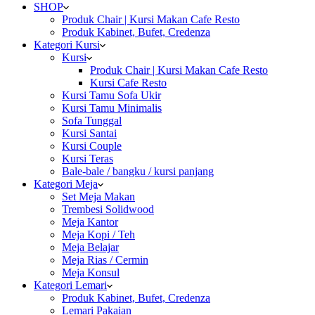
SHOP
Produk Chair | Kursi Makan Cafe Resto
Produk Kabinet, Bufet, Credenza
Kategori Kursi
Kursi
Produk Chair | Kursi Makan Cafe Resto
Kursi Cafe Resto
Kursi Tamu Sofa Ukir
Kursi Tamu Minimalis
Sofa Tunggal
Kursi Santai
Kursi Couple
Kursi Teras
Bale-bale / bangku / kursi panjang
Kategori Meja
Set Meja Makan
Trembesi Solidwood
Meja Kantor
Meja Kopi / Teh
Meja Belajar
Meja Rias / Cermin
Meja Konsul
Kategori Lemari
Produk Kabinet, Bufet, Credenza
Lemari Pakaian