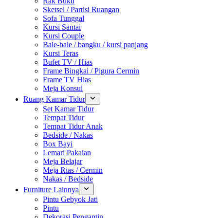
Rak Buku
Sketsel / Partisi Ruangan
Sofa Tunggal
Kursi Santai
Kursi Couple
Bale-bale / bangku / kursi panjang
Kursi Teras
Bufet TV / Hias
Frame Bingkai / Pigura Cermin
Frame TV Hias
Meja Konsul
Ruang Kamar Tidur
Set Kamar Tidur
Tempat Tidur
Tempat Tidur Anak
Bedside / Nakas
Box Bayi
Lemari Pakaian
Meja Belajar
Meja Rias / Cermin
Nakas / Bedside
Furniture Lainnya
Pintu Gebyok Jati
Pintu
Dekorasi Pengantin