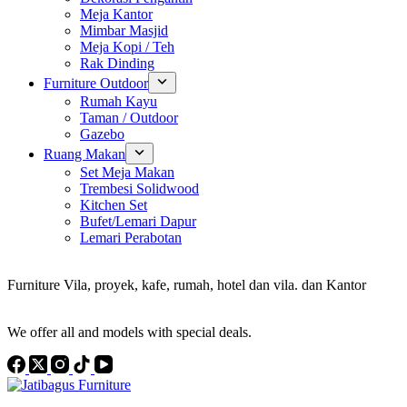
Meja Kantor
Mimbar Masjid
Meja Kopi / Teh
Rak Dinding
Furniture Outdoor
Rumah Kayu
Taman / Outdoor
Gazebo
Ruang Makan
Set Meja Makan
Trembesi Solidwood
Kitchen Set
Bufet/Lemari Dapur
Lemari Perabotan
Konsultan Interior Design
Furniture Vila, proyek, kafe, rumah, hotel dan vila. dan Kantor
Discover the Best Furniture Choices for Your Project
We offer all and models with special deals.