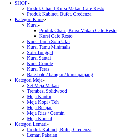
SHOP
Produk Chair | Kursi Makan Cafe Resto
Produk Kabinet, Bufet, Credenza
Kategori Kursi
Kursi
Produk Chair | Kursi Makan Cafe Resto
Kursi Cafe Resto
Kursi Tamu Sofa Ukir
Kursi Tamu Minimalis
Sofa Tunggal
Kursi Santai
Kursi Couple
Kursi Teras
Bale-bale / bangku / kursi panjang
Kategori Meja
Set Meja Makan
Trembesi Solidwood
Meja Kantor
Meja Kopi / Teh
Meja Belajar
Meja Rias / Cermin
Meja Konsul
Kategori Lemari
Produk Kabinet, Bufet, Credenza
Lemari Pakaian