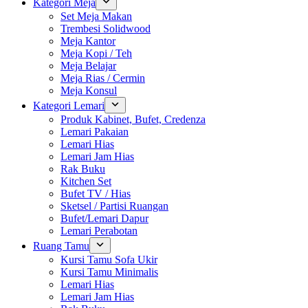
Kategori Meja
Set Meja Makan
Trembesi Solidwood
Meja Kantor
Meja Kopi / Teh
Meja Belajar
Meja Rias / Cermin
Meja Konsul
Kategori Lemari
Produk Kabinet, Bufet, Credenza
Lemari Pakaian
Lemari Hias
Lemari Jam Hias
Rak Buku
Kitchen Set
Bufet TV / Hias
Sketsel / Partisi Ruangan
Bufet/Lemari Dapur
Lemari Perabotan
Ruang Tamu
Kursi Tamu Sofa Ukir
Kursi Tamu Minimalis
Lemari Hias
Lemari Jam Hias