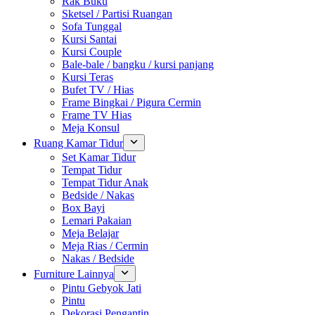
Rak Buku
Sketsel / Partisi Ruangan
Sofa Tunggal
Kursi Santai
Kursi Couple
Bale-bale / bangku / kursi panjang
Kursi Teras
Bufet TV / Hias
Frame Bingkai / Pigura Cermin
Frame TV Hias
Meja Konsul
Ruang Kamar Tidur
Set Kamar Tidur
Tempat Tidur
Tempat Tidur Anak
Bedside / Nakas
Box Bayi
Lemari Pakaian
Meja Belajar
Meja Rias / Cermin
Nakas / Bedside
Furniture Lainnya
Pintu Gebyok Jati
Pintu
Dekorasi Pengantin