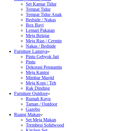
Set Kamar Tidur
Tempat Tidur
Tempat Tidur Anak
Bedside / Nakas
Box Bayi
Lemari Pakaian
Meja Belajar
Meja Rias / Cermin
Nakas / Bedside
Furniture Lainnya
Pintu Gebyok Jati
Pintu
Dekorasi Pengantin
Meja Kantor
Mimbar Masjid
Meja Kopi / Teh
Rak Dinding
Furniture Outdoor
Rumah Kayu
Taman / Outdoor
Gazebo
Ruang Makan
Set Meja Makan
Trembesi Solidwood
Kitchen Set