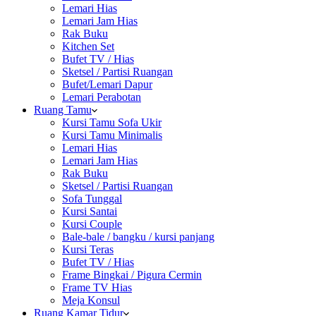
Lemari Hias
Lemari Jam Hias
Rak Buku
Kitchen Set
Bufet TV / Hias
Sketsel / Partisi Ruangan
Bufet/Lemari Dapur
Lemari Perabotan
Ruang Tamu
Kursi Tamu Sofa Ukir
Kursi Tamu Minimalis
Lemari Hias
Lemari Jam Hias
Rak Buku
Sketsel / Partisi Ruangan
Sofa Tunggal
Kursi Santai
Kursi Couple
Bale-bale / bangku / kursi panjang
Kursi Teras
Bufet TV / Hias
Frame Bingkai / Pigura Cermin
Frame TV Hias
Meja Konsul
Ruang Kamar Tidur