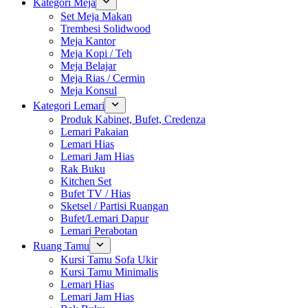
Kategori Meja
Set Meja Makan
Trembesi Solidwood
Meja Kantor
Meja Kopi / Teh
Meja Belajar
Meja Rias / Cermin
Meja Konsul
Kategori Lemari
Produk Kabinet, Bufet, Credenza
Lemari Pakaian
Lemari Hias
Lemari Jam Hias
Rak Buku
Kitchen Set
Bufet TV / Hias
Sketsel / Partisi Ruangan
Bufet/Lemari Dapur
Lemari Perabotan
Ruang Tamu
Kursi Tamu Sofa Ukir
Kursi Tamu Minimalis
Lemari Hias
Lemari Jam Hias