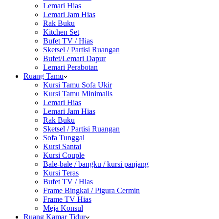
Lemari Hias
Lemari Jam Hias
Rak Buku
Kitchen Set
Bufet TV / Hias
Sketsel / Partisi Ruangan
Bufet/Lemari Dapur
Lemari Perabotan
Ruang Tamu
Kursi Tamu Sofa Ukir
Kursi Tamu Minimalis
Lemari Hias
Lemari Jam Hias
Rak Buku
Sketsel / Partisi Ruangan
Sofa Tunggal
Kursi Santai
Kursi Couple
Bale-bale / bangku / kursi panjang
Kursi Teras
Bufet TV / Hias
Frame Bingkai / Pigura Cermin
Frame TV Hias
Meja Konsul
Ruang Kamar Tidur