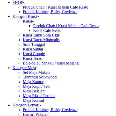
SHOP
Produk Chair | Kursi Makan Cafe Resto
Produk Kabinet, Bufet, Credenza
Kategori Kursi
Kursi
Produk Chair | Kursi Makan Cafe Resto
Kursi Cafe Resto
Kursi Tamu Sofa Ukir
Kursi Tamu Minimalis
Sofa Tunggal
Kursi Santai
Kursi Couple
Kursi Teras
Bale-bale / bangku / kursi panjang
Kategori Meja
Set Meja Makan
Trembesi Solidwood
Meja Kantor
Meja Kopi / Teh
Meja Belajar
Meja Rias / Cermin
Meja Konsul
Kategori Lemari
Produk Kabinet, Bufet, Credenza
Lemari Pakaian