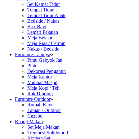
Set Kamar Tidur
Tempat Tidur
Tempat Tidur Anak
Bedside / Nakas
Box Bayi
Lemari Pakaian
Meja Belajar
Meja Rias / Cermin
Nakas / Bedside
Furniture Lainnya
Pintu Gebyok Jati
Pintu
Dekorasi Pengantin
Meja Kantor
Mimbar Masjid
Meja Kopi / Teh
Rak Dinding
Furniture Outdoor
Rumah Kayu
Taman / Outdoor
Gazebo
Ruang Makan
Set Meja Makan
Trembesi Solidwood
Kitchen Set