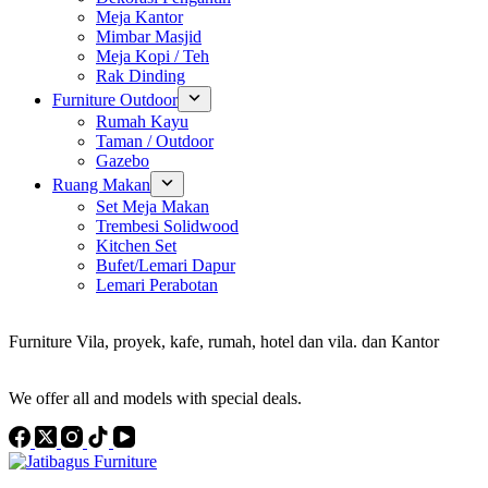
Meja Kantor
Mimbar Masjid
Meja Kopi / Teh
Rak Dinding
Furniture Outdoor
Rumah Kayu
Taman / Outdoor
Gazebo
Ruang Makan
Set Meja Makan
Trembesi Solidwood
Kitchen Set
Bufet/Lemari Dapur
Lemari Perabotan
Konsultan Interior Design
Furniture Vila, proyek, kafe, rumah, hotel dan vila. dan Kantor
Discover the Best Furniture Choices for Your Project
We offer all and models with special deals.