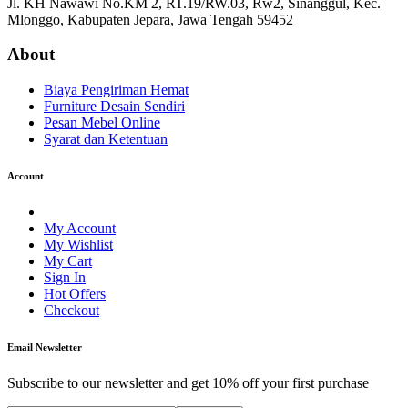
Jl. KH Nawawi No.KM 2, RT.19/RW.03, Rw2, Sinanggul, Kec.
Mlonggo, Kabupaten Jepara, Jawa Tengah 59452
About
Biaya Pengiriman Hemat
Furniture Desain Sendiri
Pesan Mebel Online
Syarat dan Ketentuan
Account
My Account
My Wishlist
My Cart
Sign In
Hot Offers
Checkout
Email Newsletter
Subscribe to our newsletter and get 10% off your first purchase