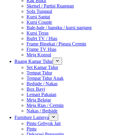
Rak Buku
Sketsel / Partisi Ruangan
Sofa Tunggal
Kursi Santai
Kursi Couple
Bale-bale / bangku / kursi panjang
Kursi Teras
Bufet TV / Hias
Frame Bingkai / Pigura Cermin
Frame TV Hias
Meja Konsul
Ruang Kamar Tidur
Set Kamar Tidur
Tempat Tidur
Tempat Tidur Anak
Bedside / Nakas
Box Bayi
Lemari Pakaian
Meja Belajar
Meja Rias / Cermin
Nakas / Bedside
Furniture Lainnya
Pintu Gebyok Jati
Pintu
Dekorasi Pengantin