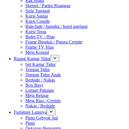
Rak Buku
Sketsel / Partisi Ruangan
Sofa Tunggal
Kursi Santai
Kursi Couple
Bale-bale / bangku / kursi panjang
Kursi Teras
Bufet TV / Hias
Frame Bingkai / Pigura Cermin
Frame TV Hias
Meja Konsul
Ruang Kamar Tidur
Set Kamar Tidur
Tempat Tidur
Tempat Tidur Anak
Bedside / Nakas
Box Bayi
Lemari Pakaian
Meja Belajar
Meja Rias / Cermin
Nakas / Bedside
Furniture Lainnya
Pintu Gebyok Jati
Pintu
Dekorasi Pengantin