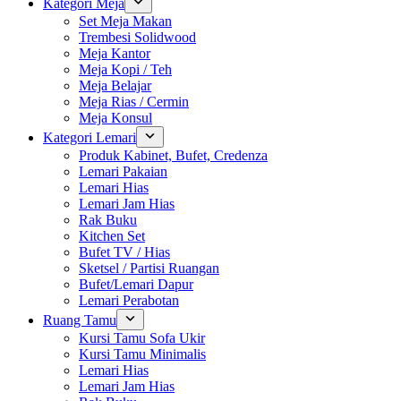
Kategori Meja
Set Meja Makan
Trembesi Solidwood
Meja Kantor
Meja Kopi / Teh
Meja Belajar
Meja Rias / Cermin
Meja Konsul
Kategori Lemari
Produk Kabinet, Bufet, Credenza
Lemari Pakaian
Lemari Hias
Lemari Jam Hias
Rak Buku
Kitchen Set
Bufet TV / Hias
Sketsel / Partisi Ruangan
Bufet/Lemari Dapur
Lemari Perabotan
Ruang Tamu
Kursi Tamu Sofa Ukir
Kursi Tamu Minimalis
Lemari Hias
Lemari Jam Hias