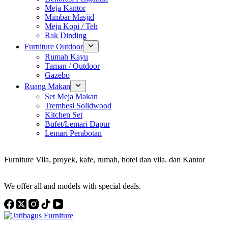
Meja Kantor
Mimbar Masjid
Meja Kopi / Teh
Rak Dinding
Furniture Outdoor
Rumah Kayu
Taman / Outdoor
Gazebo
Ruang Makan
Set Meja Makan
Trembesi Solidwood
Kitchen Set
Bufet/Lemari Dapur
Lemari Perabotan
Konsultan Interior Design
Furniture Vila, proyek, kafe, rumah, hotel dan vila. dan Kantor
Discover the Best Furniture Choices for Your Project
We offer all and models with special deals.