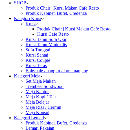
SHOP
Produk Chair | Kursi Makan Cafe Resto
Produk Kabinet, Bufet, Credenza
Kategori Kursi
Kursi
Produk Chair | Kursi Makan Cafe Resto
Kursi Cafe Resto
Kursi Tamu Sofa Ukir
Kursi Tamu Minimalis
Sofa Tunggal
Kursi Santai
Kursi Couple
Kursi Teras
Bale-bale / bangku / kursi panjang
Kategori Meja
Set Meja Makan
Trembesi Solidwood
Meja Kantor
Meja Kopi / Teh
Meja Belajar
Meja Rias / Cermin
Meja Konsul
Kategori Lemari
Produk Kabinet, Bufet, Credenza
Lemari Pakaian