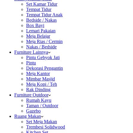
Set Kamar Tidur
Tempat Tidur
Tempat Tidur Anak
Bedside / Nakas
Box Bayi
Lemari Pakaian
Meja Belajar
Meja Rias / Cermin
Nakas / Bedside
Furniture Lainnya
Pintu Gebyok Jati
Pintu
Dekorasi Pengantin
Meja Kantor
Mimbar Masjid
Meja Kopi / Teh
Rak Dinding
Furniture Outdoor
Rumah Kayu
Taman / Outdoor
Gazebo
Ruang Makan
Set Meja Makan
Trembesi Solidwood
Kitchen Set