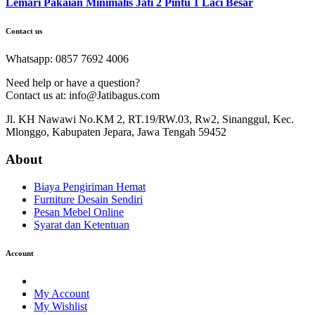
Lemari Pakaian Minimalis Jati 2 Pintu 1 Laci Besar
Contact us
Whatsapp: 0857 7692 4006
Need help or have a question?
Contact us at: info@Jatibagus.com
Jl. KH Nawawi No.KM 2, RT.19/RW.03, Rw2, Sinanggul, Kec.
Mlonggo, Kabupaten Jepara, Jawa Tengah 59452
About
Biaya Pengiriman Hemat
Furniture Desain Sendiri
Pesan Mebel Online
Syarat dan Ketentuan
Account
My Account
My Wishlist