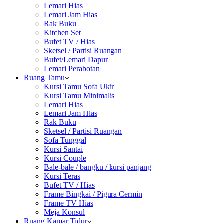
Lemari Hias
Lemari Jam Hias
Rak Buku
Kitchen Set
Bufet TV / Hias
Sketsel / Partisi Ruangan
Bufet/Lemari Dapur
Lemari Perabotan
Ruang Tamu
Kursi Tamu Sofa Ukir
Kursi Tamu Minimalis
Lemari Hias
Lemari Jam Hias
Rak Buku
Sketsel / Partisi Ruangan
Sofa Tunggal
Kursi Santai
Kursi Couple
Bale-bale / bangku / kursi panjang
Kursi Teras
Bufet TV / Hias
Frame Bingkai / Pigura Cermin
Frame TV Hias
Meja Konsul
Ruang Kamar Tidur