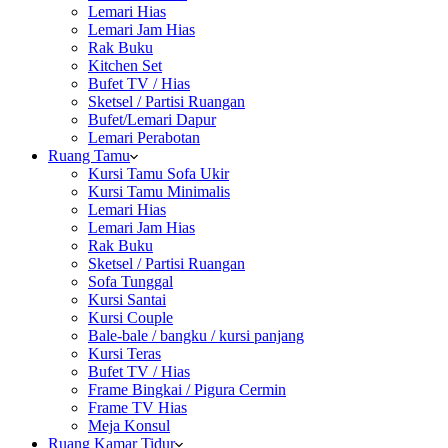
Lemari Hias
Lemari Jam Hias
Rak Buku
Kitchen Set
Bufet TV / Hias
Sketsel / Partisi Ruangan
Bufet/Lemari Dapur
Lemari Perabotan
Ruang Tamu
Kursi Tamu Sofa Ukir
Kursi Tamu Minimalis
Lemari Hias
Lemari Jam Hias
Rak Buku
Sketsel / Partisi Ruangan
Sofa Tunggal
Kursi Santai
Kursi Couple
Bale-bale / bangku / kursi panjang
Kursi Teras
Bufet TV / Hias
Frame Bingkai / Pigura Cermin
Frame TV Hias
Meja Konsul
Ruang Kamar Tidur