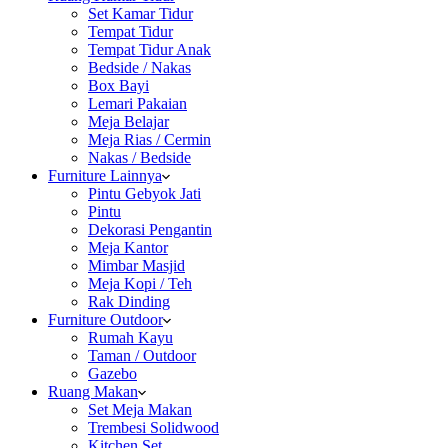
Set Kamar Tidur
Tempat Tidur
Tempat Tidur Anak
Bedside / Nakas
Box Bayi
Lemari Pakaian
Meja Belajar
Meja Rias / Cermin
Nakas / Bedside
Furniture Lainnya
Pintu Gebyok Jati
Pintu
Dekorasi Pengantin
Meja Kantor
Mimbar Masjid
Meja Kopi / Teh
Rak Dinding
Furniture Outdoor
Rumah Kayu
Taman / Outdoor
Gazebo
Ruang Makan
Set Meja Makan
Trembesi Solidwood
Kitchen Set