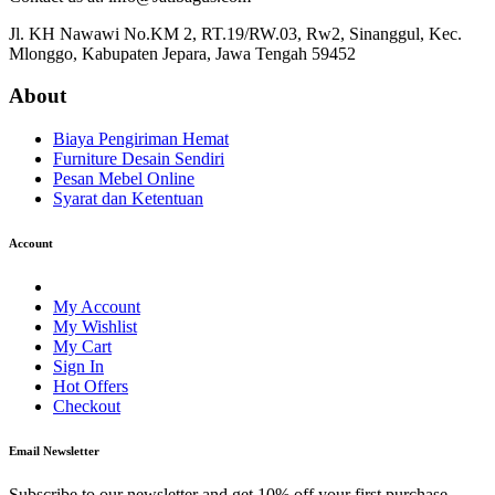
Jl. KH Nawawi No.KM 2, RT.19/RW.03, Rw2, Sinanggul, Kec.
Mlonggo, Kabupaten Jepara, Jawa Tengah 59452
About
Biaya Pengiriman Hemat
Furniture Desain Sendiri
Pesan Mebel Online
Syarat dan Ketentuan
Account
My Account
My Wishlist
My Cart
Sign In
Hot Offers
Checkout
Email Newsletter
Subscribe to our newsletter and get 10% off your first purchase