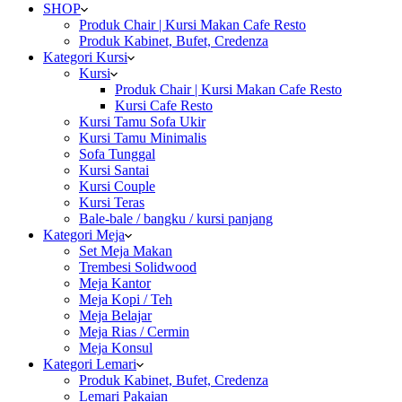
SHOP
Produk Chair | Kursi Makan Cafe Resto
Produk Kabinet, Bufet, Credenza
Kategori Kursi
Kursi
Produk Chair | Kursi Makan Cafe Resto
Kursi Cafe Resto
Kursi Tamu Sofa Ukir
Kursi Tamu Minimalis
Sofa Tunggal
Kursi Santai
Kursi Couple
Kursi Teras
Bale-bale / bangku / kursi panjang
Kategori Meja
Set Meja Makan
Trembesi Solidwood
Meja Kantor
Meja Kopi / Teh
Meja Belajar
Meja Rias / Cermin
Meja Konsul
Kategori Lemari
Produk Kabinet, Bufet, Credenza
Lemari Pakaian