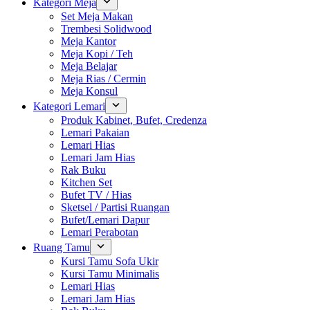
Kategori Meja
Set Meja Makan
Trembesi Solidwood
Meja Kantor
Meja Kopi / Teh
Meja Belajar
Meja Rias / Cermin
Meja Konsul
Kategori Lemari
Produk Kabinet, Bufet, Credenza
Lemari Pakaian
Lemari Hias
Lemari Jam Hias
Rak Buku
Kitchen Set
Bufet TV / Hias
Sketsel / Partisi Ruangan
Bufet/Lemari Dapur
Lemari Perabotan
Ruang Tamu
Kursi Tamu Sofa Ukir
Kursi Tamu Minimalis
Lemari Hias
Lemari Jam Hias