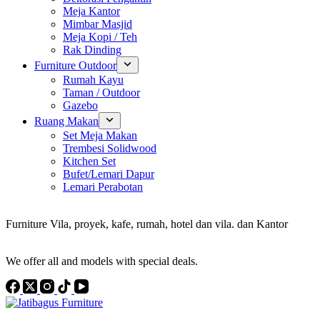
Meja Kantor
Mimbar Masjid
Meja Kopi / Teh
Rak Dinding
Furniture Outdoor
Rumah Kayu
Taman / Outdoor
Gazebo
Ruang Makan
Set Meja Makan
Trembesi Solidwood
Kitchen Set
Bufet/Lemari Dapur
Lemari Perabotan
Konsultan Interior Design
Furniture Vila, proyek, kafe, rumah, hotel dan vila. dan Kantor
Discover the Best Furniture Choices for Your Project
We offer all and models with special deals.