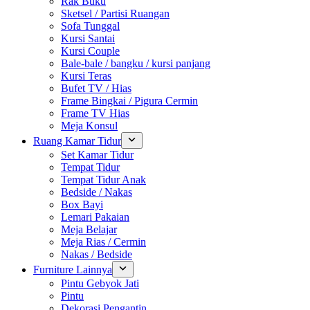
Rak Buku
Sketsel / Partisi Ruangan
Sofa Tunggal
Kursi Santai
Kursi Couple
Bale-bale / bangku / kursi panjang
Kursi Teras
Bufet TV / Hias
Frame Bingkai / Pigura Cermin
Frame TV Hias
Meja Konsul
Ruang Kamar Tidur
Set Kamar Tidur
Tempat Tidur
Tempat Tidur Anak
Bedside / Nakas
Box Bayi
Lemari Pakaian
Meja Belajar
Meja Rias / Cermin
Nakas / Bedside
Furniture Lainnya
Pintu Gebyok Jati
Pintu
Dekorasi Pengantin