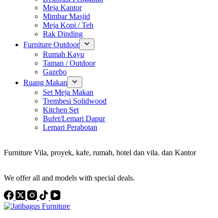
Meja Kantor
Mimbar Masjid
Meja Kopi / Teh
Rak Dinding
Furniture Outdoor
Rumah Kayu
Taman / Outdoor
Gazebo
Ruang Makan
Set Meja Makan
Trembesi Solidwood
Kitchen Set
Bufet/Lemari Dapur
Lemari Perabotan
Konsultan Interior Design
Furniture Vila, proyek, kafe, rumah, hotel dan vila. dan Kantor
Discover the Best Furniture Choices for Your Project
We offer all and models with special deals.