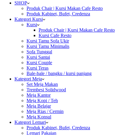
SHOP
Produk Chair | Kursi Makan Cafe Resto
Produk Kabinet, Bufet, Credenza
Kategori Kursi
Kursi
Produk Chair | Kursi Makan Cafe Resto
Kursi Cafe Resto
Kursi Tamu Sofa Ukir
Kursi Tamu Minimalis
Sofa Tunggal
Kursi Santai
Kursi Couple
Kursi Teras
Bale-bale / bangku / kursi panjang
Kategori Meja
Set Meja Makan
Trembesi Solidwood
Meja Kantor
Meja Kopi / Teh
Meja Belajar
Meja Rias / Cermin
Meja Konsul
Kategori Lemari
Produk Kabinet, Bufet, Credenza
Lemari Pakaian