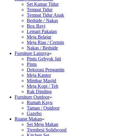
Set Kamar Tidur
Tempat Tidur
Tempat Tidur Anak
Bedside / Nakas
Box Bayi
Lemari Pakaian
Meja Belajar
Meja Rias / Cermin
Nakas / Bedside
Furniture Lainnya
Pintu Gebyok Jati
Pintu
Dekorasi Pengantin
Meja Kantor
Mimbar Masjid
Meja Kopi / Teh
Rak Dinding
Furniture Outdoor
Rumah Kayu
Taman / Outdoor
Gazebo
Ruang Makan
Set Meja Makan
Trembesi Solidwood
Kitchen Set