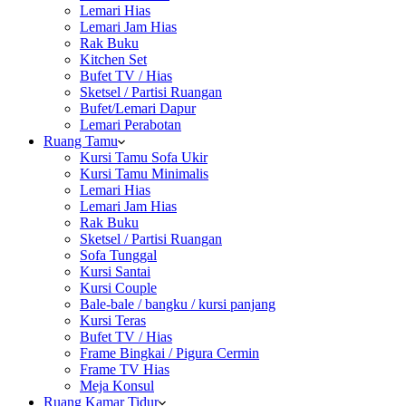
Lemari Hias
Lemari Jam Hias
Rak Buku
Kitchen Set
Bufet TV / Hias
Sketsel / Partisi Ruangan
Bufet/Lemari Dapur
Lemari Perabotan
Ruang Tamu
Kursi Tamu Sofa Ukir
Kursi Tamu Minimalis
Lemari Hias
Lemari Jam Hias
Rak Buku
Sketsel / Partisi Ruangan
Sofa Tunggal
Kursi Santai
Kursi Couple
Bale-bale / bangku / kursi panjang
Kursi Teras
Bufet TV / Hias
Frame Bingkai / Pigura Cermin
Frame TV Hias
Meja Konsul
Ruang Kamar Tidur