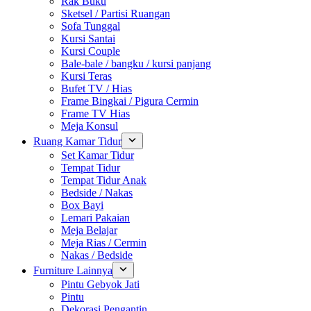
Rak Buku
Sketsel / Partisi Ruangan
Sofa Tunggal
Kursi Santai
Kursi Couple
Bale-bale / bangku / kursi panjang
Kursi Teras
Bufet TV / Hias
Frame Bingkai / Pigura Cermin
Frame TV Hias
Meja Konsul
Ruang Kamar Tidur
Set Kamar Tidur
Tempat Tidur
Tempat Tidur Anak
Bedside / Nakas
Box Bayi
Lemari Pakaian
Meja Belajar
Meja Rias / Cermin
Nakas / Bedside
Furniture Lainnya
Pintu Gebyok Jati
Pintu
Dekorasi Pengantin