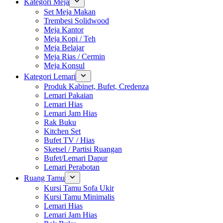
Kategori Meja
Set Meja Makan
Trembesi Solidwood
Meja Kantor
Meja Kopi / Teh
Meja Belajar
Meja Rias / Cermin
Meja Konsul
Kategori Lemari
Produk Kabinet, Bufet, Credenza
Lemari Pakaian
Lemari Hias
Lemari Jam Hias
Rak Buku
Kitchen Set
Bufet TV / Hias
Sketsel / Partisi Ruangan
Bufet/Lemari Dapur
Lemari Perabotan
Ruang Tamu
Kursi Tamu Sofa Ukir
Kursi Tamu Minimalis
Lemari Hias
Lemari Jam Hias