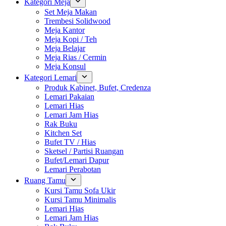
Kategori Meja
Set Meja Makan
Trembesi Solidwood
Meja Kantor
Meja Kopi / Teh
Meja Belajar
Meja Rias / Cermin
Meja Konsul
Kategori Lemari
Produk Kabinet, Bufet, Credenza
Lemari Pakaian
Lemari Hias
Lemari Jam Hias
Rak Buku
Kitchen Set
Bufet TV / Hias
Sketsel / Partisi Ruangan
Bufet/Lemari Dapur
Lemari Perabotan
Ruang Tamu
Kursi Tamu Sofa Ukir
Kursi Tamu Minimalis
Lemari Hias
Lemari Jam Hias