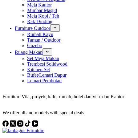
Meja Kantor
Mimbar Masjid
Meja Kopi / Teh
Rak Dinding
Furniture Outdoor
Rumah Kayu
Taman / Outdoor
Gazebo
Ruang Makan
Set Meja Makan
Trembesi Solidwood
Kitchen Set
Bufet/Lemari Dapur
Lemari Perabotan
Konsultan Interior Design
Furniture Vila, proyek, kafe, rumah, hotel dan vila. dan Kantor
Discover the Best Furniture Choices for Your Project
We offer all and models with special deals.