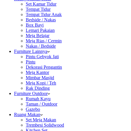
Set Kamar Tidur
Tempat Tidur
Tempat Tidur Anak
Bedside / Nakas
Box Bayi
Lemari Pakaian
Meja Belajar
Meja Rias / Cermin
Nakas / Bedside
Furniture Lainnya
Pintu Gebyok Jati
Pintu
Dekorasi Pengantin
Meja Kantor
Mimbar Masjid
Meja Kopi / Teh
Rak Dinding
Furniture Outdoor
Rumah Kayu
Taman / Outdoor
Gazebo
Ruang Makan
Set Meja Makan
Trembesi Solidwood
Kitchen Set