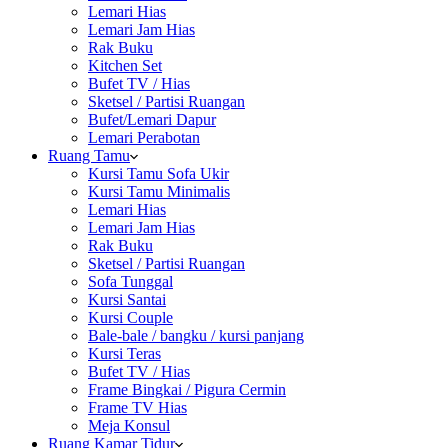
Lemari Hias
Lemari Jam Hias
Rak Buku
Kitchen Set
Bufet TV / Hias
Sketsel / Partisi Ruangan
Bufet/Lemari Dapur
Lemari Perabotan
Ruang Tamu
Kursi Tamu Sofa Ukir
Kursi Tamu Minimalis
Lemari Hias
Lemari Jam Hias
Rak Buku
Sketsel / Partisi Ruangan
Sofa Tunggal
Kursi Santai
Kursi Couple
Bale-bale / bangku / kursi panjang
Kursi Teras
Bufet TV / Hias
Frame Bingkai / Pigura Cermin
Frame TV Hias
Meja Konsul
Ruang Kamar Tidur