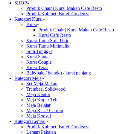
SHOP
Produk Chair | Kursi Makan Cafe Resto
Produk Kabinet, Bufet, Credenza
Kategori Kursi
Kursi
Produk Chair | Kursi Makan Cafe Resto
Kursi Cafe Resto
Kursi Tamu Sofa Ukir
Kursi Tamu Minimalis
Sofa Tunggal
Kursi Santai
Kursi Couple
Kursi Teras
Bale-bale / bangku / kursi panjang
Kategori Meja
Set Meja Makan
Trembesi Solidwood
Meja Kantor
Meja Kopi / Teh
Meja Belajar
Meja Rias / Cermin
Meja Konsul
Kategori Lemari
Produk Kabinet, Bufet, Credenza
Lemari Pakaian