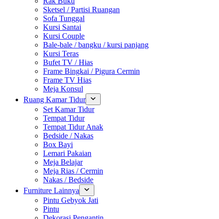
Rak Buku
Sketsel / Partisi Ruangan
Sofa Tunggal
Kursi Santai
Kursi Couple
Bale-bale / bangku / kursi panjang
Kursi Teras
Bufet TV / Hias
Frame Bingkai / Pigura Cermin
Frame TV Hias
Meja Konsul
Ruang Kamar Tidur
Set Kamar Tidur
Tempat Tidur
Tempat Tidur Anak
Bedside / Nakas
Box Bayi
Lemari Pakaian
Meja Belajar
Meja Rias / Cermin
Nakas / Bedside
Furniture Lainnya
Pintu Gebyok Jati
Pintu
Dekorasi Pengantin