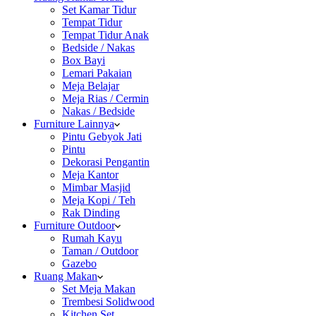
Set Kamar Tidur
Tempat Tidur
Tempat Tidur Anak
Bedside / Nakas
Box Bayi
Lemari Pakaian
Meja Belajar
Meja Rias / Cermin
Nakas / Bedside
Furniture Lainnya
Pintu Gebyok Jati
Pintu
Dekorasi Pengantin
Meja Kantor
Mimbar Masjid
Meja Kopi / Teh
Rak Dinding
Furniture Outdoor
Rumah Kayu
Taman / Outdoor
Gazebo
Ruang Makan
Set Meja Makan
Trembesi Solidwood
Kitchen Set