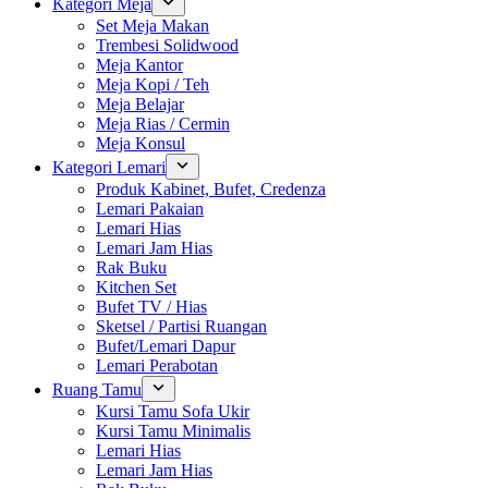
Kategori Meja
Set Meja Makan
Trembesi Solidwood
Meja Kantor
Meja Kopi / Teh
Meja Belajar
Meja Rias / Cermin
Meja Konsul
Kategori Lemari
Produk Kabinet, Bufet, Credenza
Lemari Pakaian
Lemari Hias
Lemari Jam Hias
Rak Buku
Kitchen Set
Bufet TV / Hias
Sketsel / Partisi Ruangan
Bufet/Lemari Dapur
Lemari Perabotan
Ruang Tamu
Kursi Tamu Sofa Ukir
Kursi Tamu Minimalis
Lemari Hias
Lemari Jam Hias