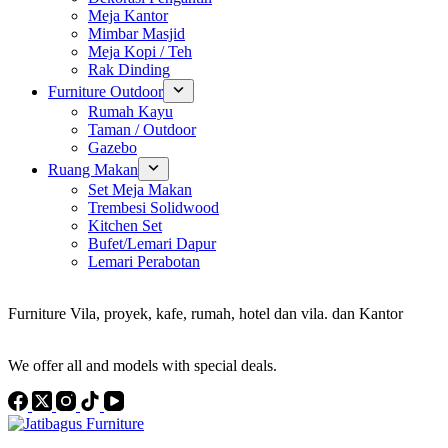
Meja Kantor
Mimbar Masjid
Meja Kopi / Teh
Rak Dinding
Furniture Outdoor
Rumah Kayu
Taman / Outdoor
Gazebo
Ruang Makan
Set Meja Makan
Trembesi Solidwood
Kitchen Set
Bufet/Lemari Dapur
Lemari Perabotan
Konsultan Interior Design
Furniture Vila, proyek, kafe, rumah, hotel dan vila. dan Kantor
Discover the Best Furniture Choices for Your Project
We offer all and models with special deals.