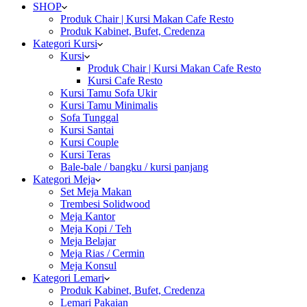
SHOP
Produk Chair | Kursi Makan Cafe Resto
Produk Kabinet, Bufet, Credenza
Kategori Kursi
Kursi
Produk Chair | Kursi Makan Cafe Resto
Kursi Cafe Resto
Kursi Tamu Sofa Ukir
Kursi Tamu Minimalis
Sofa Tunggal
Kursi Santai
Kursi Couple
Kursi Teras
Bale-bale / bangku / kursi panjang
Kategori Meja
Set Meja Makan
Trembesi Solidwood
Meja Kantor
Meja Kopi / Teh
Meja Belajar
Meja Rias / Cermin
Meja Konsul
Kategori Lemari
Produk Kabinet, Bufet, Credenza
Lemari Pakaian