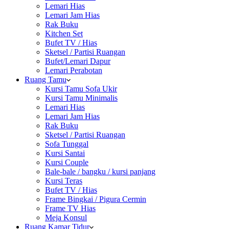
Lemari Hias
Lemari Jam Hias
Rak Buku
Kitchen Set
Bufet TV / Hias
Sketsel / Partisi Ruangan
Bufet/Lemari Dapur
Lemari Perabotan
Ruang Tamu
Kursi Tamu Sofa Ukir
Kursi Tamu Minimalis
Lemari Hias
Lemari Jam Hias
Rak Buku
Sketsel / Partisi Ruangan
Sofa Tunggal
Kursi Santai
Kursi Couple
Bale-bale / bangku / kursi panjang
Kursi Teras
Bufet TV / Hias
Frame Bingkai / Pigura Cermin
Frame TV Hias
Meja Konsul
Ruang Kamar Tidur