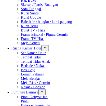
Rak Buku
Sketsel / Partisi Ruangan
Sofa Tunggal
Kursi Santai
Kursi Couple
Bale-bale / bangku / kursi panjang
Kursi Teras
Bufet TV / Hias
Frame Bingkai / Pigura Cermin
Frame TV Hias
Meja Konsul
Ruang Kamar Tidur
Set Kamar Tidur
Tempat Tidur
Tempat Tidur Anak
Bedside / Nakas
Box Bayi
Lemari Pakaian
Meja Belajar
Meja Rias / Cermin
Nakas / Bedside
Furniture Lainnya
Pintu Gebyok Jati
Pintu
Dekorasi Pengantin