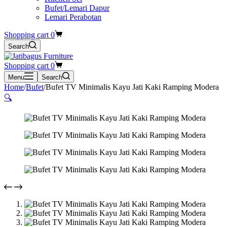
Bufet/Lemari Dapur
Lemari Perabotan
Shopping cart
0
Search
Shopping cart
0
Menu
Search
Home
/
Bufet
/
Bufet TV Minimalis Kayu Jati Kaki Ramping Modera
🔍