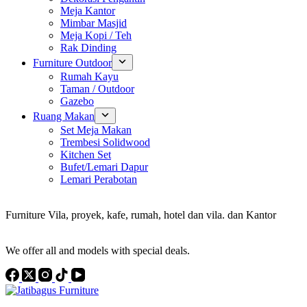
Meja Kantor
Mimbar Masjid
Meja Kopi / Teh
Rak Dinding
Furniture Outdoor
Rumah Kayu
Taman / Outdoor
Gazebo
Ruang Makan
Set Meja Makan
Trembesi Solidwood
Kitchen Set
Bufet/Lemari Dapur
Lemari Perabotan
Konsultan Interior Design
Furniture Vila, proyek, kafe, rumah, hotel dan vila. dan Kantor
Discover the Best Furniture Choices for Your Project
We offer all and models with special deals.