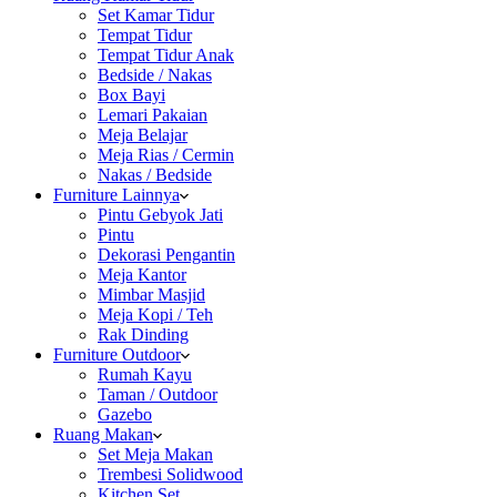
Set Kamar Tidur
Tempat Tidur
Tempat Tidur Anak
Bedside / Nakas
Box Bayi
Lemari Pakaian
Meja Belajar
Meja Rias / Cermin
Nakas / Bedside
Furniture Lainnya
Pintu Gebyok Jati
Pintu
Dekorasi Pengantin
Meja Kantor
Mimbar Masjid
Meja Kopi / Teh
Rak Dinding
Furniture Outdoor
Rumah Kayu
Taman / Outdoor
Gazebo
Ruang Makan
Set Meja Makan
Trembesi Solidwood
Kitchen Set