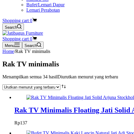
Bufet/Lemari Dapur
Lemari Perabotan
Shopping cart
0
Search
Shopping cart
0
Menu
Search
Home
/
Rak TV minimalis
Rak TV minimalis
Menampilkan semua 34 hasil
Diurutkan menurut yang terbaru
Rak TV Minimalis Floating Jati Solid
Rp
137