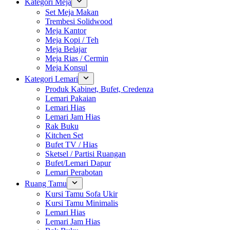
Kategori Meja
Set Meja Makan
Trembesi Solidwood
Meja Kantor
Meja Kopi / Teh
Meja Belajar
Meja Rias / Cermin
Meja Konsul
Kategori Lemari
Produk Kabinet, Bufet, Credenza
Lemari Pakaian
Lemari Hias
Lemari Jam Hias
Rak Buku
Kitchen Set
Bufet TV / Hias
Sketsel / Partisi Ruangan
Bufet/Lemari Dapur
Lemari Perabotan
Ruang Tamu
Kursi Tamu Sofa Ukir
Kursi Tamu Minimalis
Lemari Hias
Lemari Jam Hias