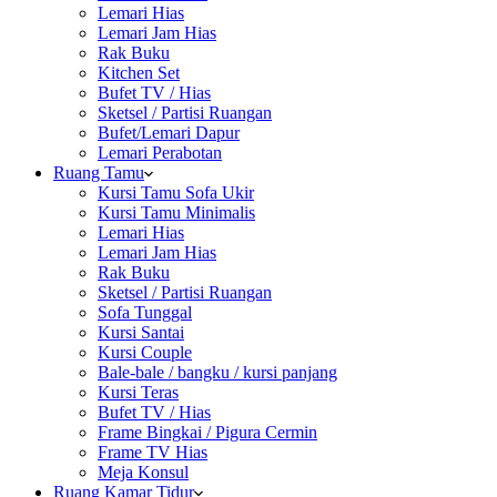
Lemari Hias
Lemari Jam Hias
Rak Buku
Kitchen Set
Bufet TV / Hias
Sketsel / Partisi Ruangan
Bufet/Lemari Dapur
Lemari Perabotan
Ruang Tamu
Kursi Tamu Sofa Ukir
Kursi Tamu Minimalis
Lemari Hias
Lemari Jam Hias
Rak Buku
Sketsel / Partisi Ruangan
Sofa Tunggal
Kursi Santai
Kursi Couple
Bale-bale / bangku / kursi panjang
Kursi Teras
Bufet TV / Hias
Frame Bingkai / Pigura Cermin
Frame TV Hias
Meja Konsul
Ruang Kamar Tidur