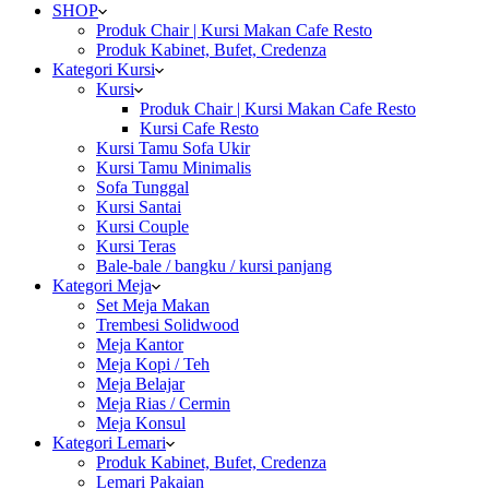
SHOP
Produk Chair | Kursi Makan Cafe Resto
Produk Kabinet, Bufet, Credenza
Kategori Kursi
Kursi
Produk Chair | Kursi Makan Cafe Resto
Kursi Cafe Resto
Kursi Tamu Sofa Ukir
Kursi Tamu Minimalis
Sofa Tunggal
Kursi Santai
Kursi Couple
Kursi Teras
Bale-bale / bangku / kursi panjang
Kategori Meja
Set Meja Makan
Trembesi Solidwood
Meja Kantor
Meja Kopi / Teh
Meja Belajar
Meja Rias / Cermin
Meja Konsul
Kategori Lemari
Produk Kabinet, Bufet, Credenza
Lemari Pakaian