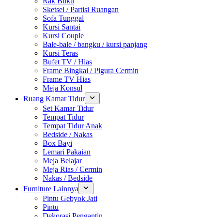
Rak Buku
Sketsel / Partisi Ruangan
Sofa Tunggal
Kursi Santai
Kursi Couple
Bale-bale / bangku / kursi panjang
Kursi Teras
Bufet TV / Hias
Frame Bingkai / Pigura Cermin
Frame TV Hias
Meja Konsul
Ruang Kamar Tidur
Set Kamar Tidur
Tempat Tidur
Tempat Tidur Anak
Bedside / Nakas
Box Bayi
Lemari Pakaian
Meja Belajar
Meja Rias / Cermin
Nakas / Bedside
Furniture Lainnya
Pintu Gebyok Jati
Pintu
Dekorasi Pengantin