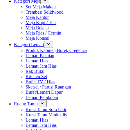
Kategori Meja
Set Meja Makan
Trembesi Solidwood
Meja Kantor
Meja Kopi / Teh
Meja Belajar
Meja Rias / Cermin
Meja Konsul
Kategori Lemari
Produk Kabinet, Bufet, Credenza
Lemari Pakaian
Lemari Hias
Lemari Jam Hias
Rak Buku
Kitchen Set
Bufet TV / Hias
Sketsel / Partisi Ruangan
Bufet/Lemari Dapur
Lemari Perabotan
Ruang Tamu
Kursi Tamu Sofa Ukir
Kursi Tamu Minimalis
Lemari Hias
Lemari Jam Hias