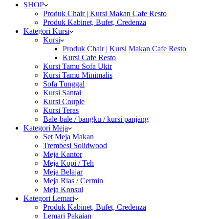
SHOP
Produk Chair | Kursi Makan Cafe Resto
Produk Kabinet, Bufet, Credenza
Kategori Kursi
Kursi
Produk Chair | Kursi Makan Cafe Resto
Kursi Cafe Resto
Kursi Tamu Sofa Ukir
Kursi Tamu Minimalis
Sofa Tunggal
Kursi Santai
Kursi Couple
Kursi Teras
Bale-bale / bangku / kursi panjang
Kategori Meja
Set Meja Makan
Trembesi Solidwood
Meja Kantor
Meja Kopi / Teh
Meja Belajar
Meja Rias / Cermin
Meja Konsul
Kategori Lemari
Produk Kabinet, Bufet, Credenza
Lemari Pakaian