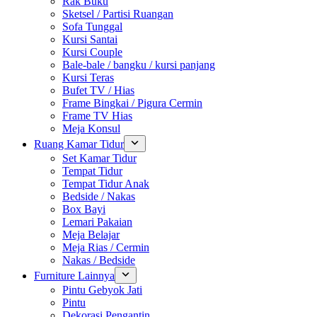
Rak Buku
Sketsel / Partisi Ruangan
Sofa Tunggal
Kursi Santai
Kursi Couple
Bale-bale / bangku / kursi panjang
Kursi Teras
Bufet TV / Hias
Frame Bingkai / Pigura Cermin
Frame TV Hias
Meja Konsul
Ruang Kamar Tidur
Set Kamar Tidur
Tempat Tidur
Tempat Tidur Anak
Bedside / Nakas
Box Bayi
Lemari Pakaian
Meja Belajar
Meja Rias / Cermin
Nakas / Bedside
Furniture Lainnya
Pintu Gebyok Jati
Pintu
Dekorasi Pengantin