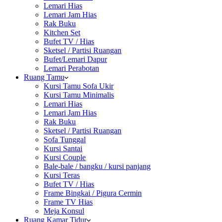
Lemari Hias
Lemari Jam Hias
Rak Buku
Kitchen Set
Bufet TV / Hias
Sketsel / Partisi Ruangan
Bufet/Lemari Dapur
Lemari Perabotan
Ruang Tamu
Kursi Tamu Sofa Ukir
Kursi Tamu Minimalis
Lemari Hias
Lemari Jam Hias
Rak Buku
Sketsel / Partisi Ruangan
Sofa Tunggal
Kursi Santai
Kursi Couple
Bale-bale / bangku / kursi panjang
Kursi Teras
Bufet TV / Hias
Frame Bingkai / Pigura Cermin
Frame TV Hias
Meja Konsul
Ruang Kamar Tidur