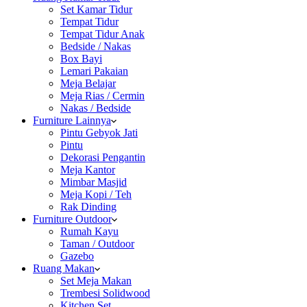
Set Kamar Tidur
Tempat Tidur
Tempat Tidur Anak
Bedside / Nakas
Box Bayi
Lemari Pakaian
Meja Belajar
Meja Rias / Cermin
Nakas / Bedside
Furniture Lainnya
Pintu Gebyok Jati
Pintu
Dekorasi Pengantin
Meja Kantor
Mimbar Masjid
Meja Kopi / Teh
Rak Dinding
Furniture Outdoor
Rumah Kayu
Taman / Outdoor
Gazebo
Ruang Makan
Set Meja Makan
Trembesi Solidwood
Kitchen Set