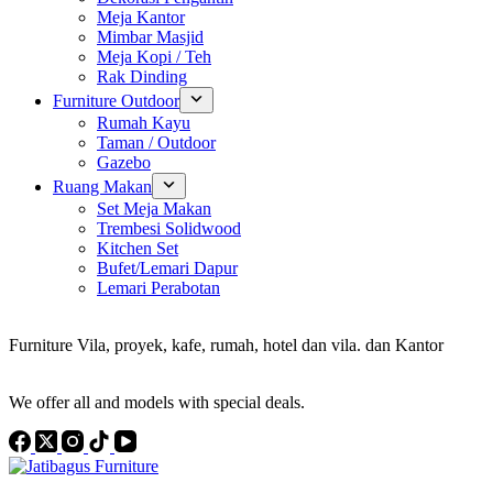
Meja Kantor
Mimbar Masjid
Meja Kopi / Teh
Rak Dinding
Furniture Outdoor
Rumah Kayu
Taman / Outdoor
Gazebo
Ruang Makan
Set Meja Makan
Trembesi Solidwood
Kitchen Set
Bufet/Lemari Dapur
Lemari Perabotan
Konsultan Interior Design
Furniture Vila, proyek, kafe, rumah, hotel dan vila. dan Kantor
Discover the Best Furniture Choices for Your Project
We offer all and models with special deals.