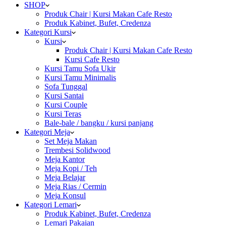
SHOP
Produk Chair | Kursi Makan Cafe Resto
Produk Kabinet, Bufet, Credenza
Kategori Kursi
Kursi
Produk Chair | Kursi Makan Cafe Resto
Kursi Cafe Resto
Kursi Tamu Sofa Ukir
Kursi Tamu Minimalis
Sofa Tunggal
Kursi Santai
Kursi Couple
Kursi Teras
Bale-bale / bangku / kursi panjang
Kategori Meja
Set Meja Makan
Trembesi Solidwood
Meja Kantor
Meja Kopi / Teh
Meja Belajar
Meja Rias / Cermin
Meja Konsul
Kategori Lemari
Produk Kabinet, Bufet, Credenza
Lemari Pakaian