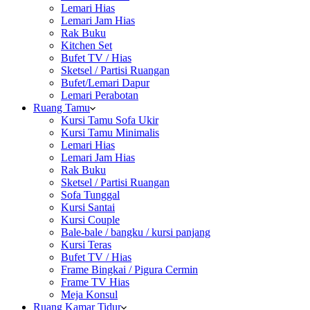
Lemari Hias
Lemari Jam Hias
Rak Buku
Kitchen Set
Bufet TV / Hias
Sketsel / Partisi Ruangan
Bufet/Lemari Dapur
Lemari Perabotan
Ruang Tamu
Kursi Tamu Sofa Ukir
Kursi Tamu Minimalis
Lemari Hias
Lemari Jam Hias
Rak Buku
Sketsel / Partisi Ruangan
Sofa Tunggal
Kursi Santai
Kursi Couple
Bale-bale / bangku / kursi panjang
Kursi Teras
Bufet TV / Hias
Frame Bingkai / Pigura Cermin
Frame TV Hias
Meja Konsul
Ruang Kamar Tidur