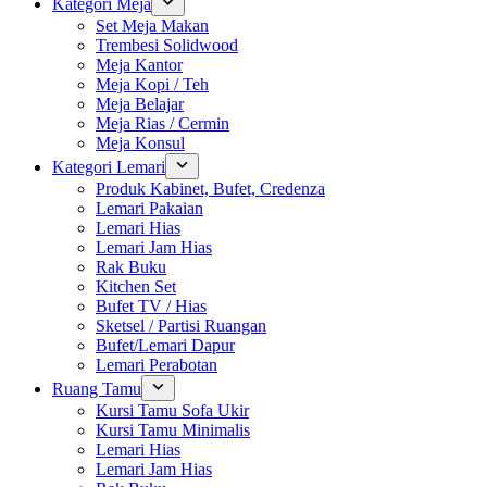
Kategori Meja
Set Meja Makan
Trembesi Solidwood
Meja Kantor
Meja Kopi / Teh
Meja Belajar
Meja Rias / Cermin
Meja Konsul
Kategori Lemari
Produk Kabinet, Bufet, Credenza
Lemari Pakaian
Lemari Hias
Lemari Jam Hias
Rak Buku
Kitchen Set
Bufet TV / Hias
Sketsel / Partisi Ruangan
Bufet/Lemari Dapur
Lemari Perabotan
Ruang Tamu
Kursi Tamu Sofa Ukir
Kursi Tamu Minimalis
Lemari Hias
Lemari Jam Hias