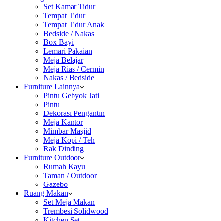
Set Kamar Tidur
Tempat Tidur
Tempat Tidur Anak
Bedside / Nakas
Box Bayi
Lemari Pakaian
Meja Belajar
Meja Rias / Cermin
Nakas / Bedside
Furniture Lainnya
Pintu Gebyok Jati
Pintu
Dekorasi Pengantin
Meja Kantor
Mimbar Masjid
Meja Kopi / Teh
Rak Dinding
Furniture Outdoor
Rumah Kayu
Taman / Outdoor
Gazebo
Ruang Makan
Set Meja Makan
Trembesi Solidwood
Kitchen Set