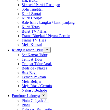
Rak Buku
Sketsel / Partisi Ruangan
Sofa Tunggal
Kursi Santai
Kursi Couple
Bale-bale / bangku / kursi panjang
Kursi Teras
Bufet TV / Hias
Frame Bingkai / Pigura Cermin
Frame TV Hias
Meja Konsul
Ruang Kamar Tidur
Set Kamar Tidur
Tempat Tidur
Tempat Tidur Anak
Bedside / Nakas
Box Bayi
Lemari Pakaian
Meja Belajar
Meja Rias / Cermin
Nakas / Bedside
Furniture Lainnya
Pintu Gebyok Jati
Pintu
Dekorasi Pengantin