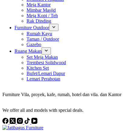
Meja Kantor
Mimbar Masjid
Meja Kopi / Teh
Rak Dinding
Furniture Outdoor
Rumah Kayu
Taman / Outdoor
Gazebo
Ruang Makan
Set Meja Makan
Trembesi Solidwood
Kitchen Set
Bufet/Lemari Dapur
Lemari Perabotan
Konsultan Interior Design
Furniture Vila, proyek, kafe, rumah, hotel dan vila. dan Kantor
Discover the Best Furniture Choices for Your Project
We offer all and models with special deals.