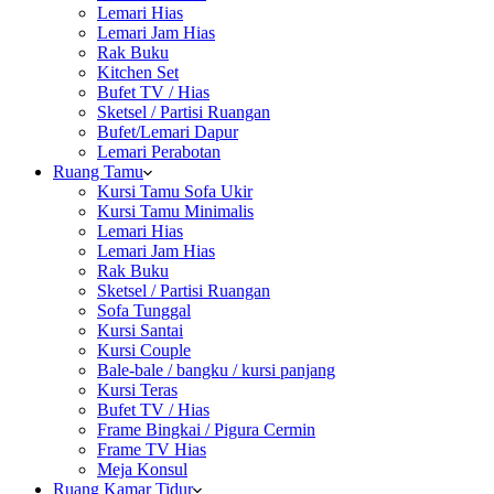
Lemari Hias
Lemari Jam Hias
Rak Buku
Kitchen Set
Bufet TV / Hias
Sketsel / Partisi Ruangan
Bufet/Lemari Dapur
Lemari Perabotan
Ruang Tamu
Kursi Tamu Sofa Ukir
Kursi Tamu Minimalis
Lemari Hias
Lemari Jam Hias
Rak Buku
Sketsel / Partisi Ruangan
Sofa Tunggal
Kursi Santai
Kursi Couple
Bale-bale / bangku / kursi panjang
Kursi Teras
Bufet TV / Hias
Frame Bingkai / Pigura Cermin
Frame TV Hias
Meja Konsul
Ruang Kamar Tidur