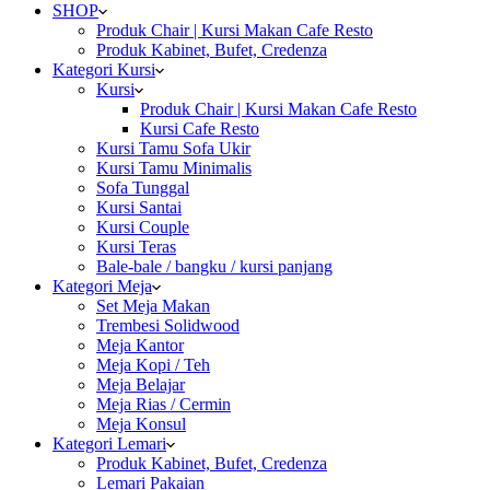
SHOP
Produk Chair | Kursi Makan Cafe Resto
Produk Kabinet, Bufet, Credenza
Kategori Kursi
Kursi
Produk Chair | Kursi Makan Cafe Resto
Kursi Cafe Resto
Kursi Tamu Sofa Ukir
Kursi Tamu Minimalis
Sofa Tunggal
Kursi Santai
Kursi Couple
Kursi Teras
Bale-bale / bangku / kursi panjang
Kategori Meja
Set Meja Makan
Trembesi Solidwood
Meja Kantor
Meja Kopi / Teh
Meja Belajar
Meja Rias / Cermin
Meja Konsul
Kategori Lemari
Produk Kabinet, Bufet, Credenza
Lemari Pakaian