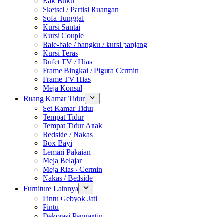
Rak Buku
Sketsel / Partisi Ruangan
Sofa Tunggal
Kursi Santai
Kursi Couple
Bale-bale / bangku / kursi panjang
Kursi Teras
Bufet TV / Hias
Frame Bingkai / Pigura Cermin
Frame TV Hias
Meja Konsul
Ruang Kamar Tidur
Set Kamar Tidur
Tempat Tidur
Tempat Tidur Anak
Bedside / Nakas
Box Bayi
Lemari Pakaian
Meja Belajar
Meja Rias / Cermin
Nakas / Bedside
Furniture Lainnya
Pintu Gebyok Jati
Pintu
Dekorasi Pengantin