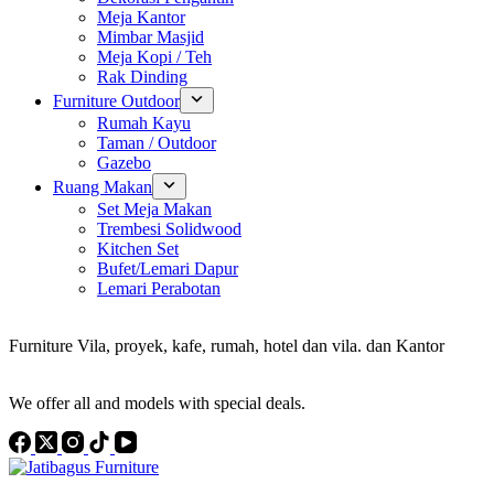
Meja Kantor
Mimbar Masjid
Meja Kopi / Teh
Rak Dinding
Furniture Outdoor
Rumah Kayu
Taman / Outdoor
Gazebo
Ruang Makan
Set Meja Makan
Trembesi Solidwood
Kitchen Set
Bufet/Lemari Dapur
Lemari Perabotan
Konsultan Interior Design
Furniture Vila, proyek, kafe, rumah, hotel dan vila. dan Kantor
Discover the Best Furniture Choices for Your Project
We offer all and models with special deals.