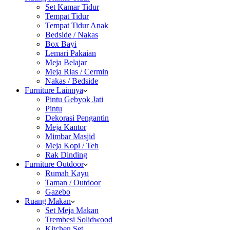
Set Kamar Tidur
Tempat Tidur
Tempat Tidur Anak
Bedside / Nakas
Box Bayi
Lemari Pakaian
Meja Belajar
Meja Rias / Cermin
Nakas / Bedside
Furniture Lainnya
Pintu Gebyok Jati
Pintu
Dekorasi Pengantin
Meja Kantor
Mimbar Masjid
Meja Kopi / Teh
Rak Dinding
Furniture Outdoor
Rumah Kayu
Taman / Outdoor
Gazebo
Ruang Makan
Set Meja Makan
Trembesi Solidwood
Kitchen Set