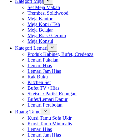
Kategori Meja
Set Meja Makan
Trembesi Solidwood
Meja Kantor
Meja Kopi / Teh
Meja Belajar
Meja Rias / Cermin
Meja Konsul
Kategori Lemari
Produk Kabinet, Bufet, Credenza
Lemari Pakaian
Lemari Hias
Lemari Jam Hias
Rak Buku
Kitchen Set
Bufet TV / Hias
Sketsel / Partisi Ruangan
Bufet/Lemari Dapur
Lemari Perabotan
Ruang Tamu
Kursi Tamu Sofa Ukir
Kursi Tamu Minimalis
Lemari Hias
Lemari Jam Hias