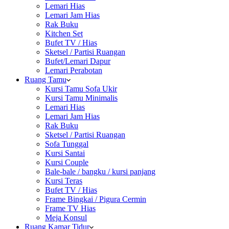
Lemari Hias
Lemari Jam Hias
Rak Buku
Kitchen Set
Bufet TV / Hias
Sketsel / Partisi Ruangan
Bufet/Lemari Dapur
Lemari Perabotan
Ruang Tamu
Kursi Tamu Sofa Ukir
Kursi Tamu Minimalis
Lemari Hias
Lemari Jam Hias
Rak Buku
Sketsel / Partisi Ruangan
Sofa Tunggal
Kursi Santai
Kursi Couple
Bale-bale / bangku / kursi panjang
Kursi Teras
Bufet TV / Hias
Frame Bingkai / Pigura Cermin
Frame TV Hias
Meja Konsul
Ruang Kamar Tidur