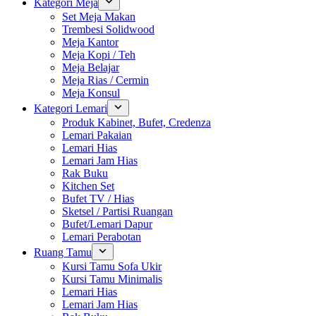
Kategori Meja
Set Meja Makan
Trembesi Solidwood
Meja Kantor
Meja Kopi / Teh
Meja Belajar
Meja Rias / Cermin
Meja Konsul
Kategori Lemari
Produk Kabinet, Bufet, Credenza
Lemari Pakaian
Lemari Hias
Lemari Jam Hias
Rak Buku
Kitchen Set
Bufet TV / Hias
Sketsel / Partisi Ruangan
Bufet/Lemari Dapur
Lemari Perabotan
Ruang Tamu
Kursi Tamu Sofa Ukir
Kursi Tamu Minimalis
Lemari Hias
Lemari Jam Hias