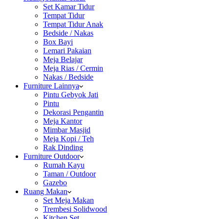
Set Kamar Tidur
Tempat Tidur
Tempat Tidur Anak
Bedside / Nakas
Box Bayi
Lemari Pakaian
Meja Belajar
Meja Rias / Cermin
Nakas / Bedside
Furniture Lainnya
Pintu Gebyok Jati
Pintu
Dekorasi Pengantin
Meja Kantor
Mimbar Masjid
Meja Kopi / Teh
Rak Dinding
Furniture Outdoor
Rumah Kayu
Taman / Outdoor
Gazebo
Ruang Makan
Set Meja Makan
Trembesi Solidwood
Kitchen Set