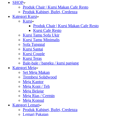
SHOP
Produk Chair | Kursi Makan Cafe Resto
Produk Kabinet, Bufet, Credenza
Kategori Kursi
Kursi
Produk Chair | Kursi Makan Cafe Resto
Kursi Cafe Resto
Kursi Tamu Sofa Ukir
Kursi Tamu Minimalis
Sofa Tunggal
Kursi Santai
Kursi Couple
Kursi Teras
Bale-bale / bangku / kursi panjang
Kategori Meja
Set Meja Makan
Trembesi Solidwood
Meja Kantor
Meja Kopi / Teh
Meja Belajar
Meja Rias / Cermin
Meja Konsul
Kategori Lemari
Produk Kabinet, Bufet, Credenza
Lemari Pakaian