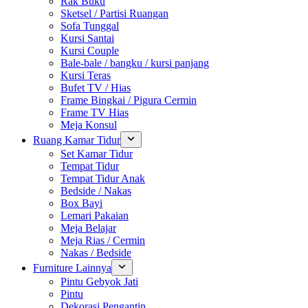
Rak Buku
Sketsel / Partisi Ruangan
Sofa Tunggal
Kursi Santai
Kursi Couple
Bale-bale / bangku / kursi panjang
Kursi Teras
Bufet TV / Hias
Frame Bingkai / Pigura Cermin
Frame TV Hias
Meja Konsul
Ruang Kamar Tidur
Set Kamar Tidur
Tempat Tidur
Tempat Tidur Anak
Bedside / Nakas
Box Bayi
Lemari Pakaian
Meja Belajar
Meja Rias / Cermin
Nakas / Bedside
Furniture Lainnya
Pintu Gebyok Jati
Pintu
Dekorasi Pengantin