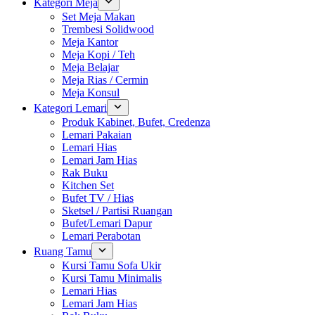
Kategori Meja
Set Meja Makan
Trembesi Solidwood
Meja Kantor
Meja Kopi / Teh
Meja Belajar
Meja Rias / Cermin
Meja Konsul
Kategori Lemari
Produk Kabinet, Bufet, Credenza
Lemari Pakaian
Lemari Hias
Lemari Jam Hias
Rak Buku
Kitchen Set
Bufet TV / Hias
Sketsel / Partisi Ruangan
Bufet/Lemari Dapur
Lemari Perabotan
Ruang Tamu
Kursi Tamu Sofa Ukir
Kursi Tamu Minimalis
Lemari Hias
Lemari Jam Hias