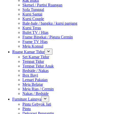
Rak Buku
Sketsel / Partisi Ruangan
Sofa Tunggal
Kursi Santai
Kursi Couple
Bale-bale / bangku / kursi panjang
Kursi Teras
Bufet TV / Hias
Frame Bingkai / Pigura Cermin
Frame TV Hias
Meja Konsul
Ruang Kamar Tidur
Set Kamar Tidur
Tempat Tidur
Tempat Tidur Anak
Bedside / Nakas
Box Bayi
Lemari Pakaian
Meja Belajar
Meja Rias / Cermin
Nakas / Bedside
Furniture Lainnya
Pintu Gebyok Jati
Pintu
Dekorasi Pengantin