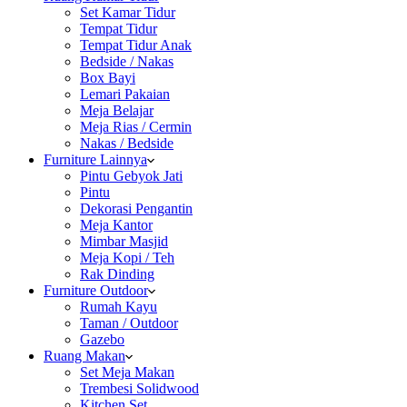
Set Kamar Tidur
Tempat Tidur
Tempat Tidur Anak
Bedside / Nakas
Box Bayi
Lemari Pakaian
Meja Belajar
Meja Rias / Cermin
Nakas / Bedside
Furniture Lainnya
Pintu Gebyok Jati
Pintu
Dekorasi Pengantin
Meja Kantor
Mimbar Masjid
Meja Kopi / Teh
Rak Dinding
Furniture Outdoor
Rumah Kayu
Taman / Outdoor
Gazebo
Ruang Makan
Set Meja Makan
Trembesi Solidwood
Kitchen Set