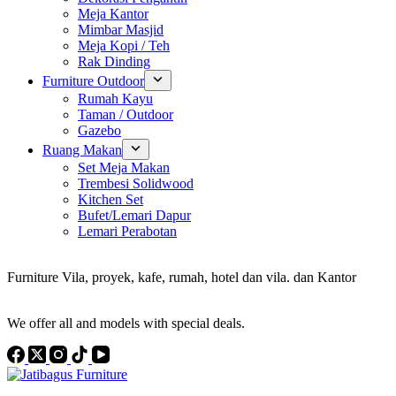
Meja Kantor
Mimbar Masjid
Meja Kopi / Teh
Rak Dinding
Furniture Outdoor
Rumah Kayu
Taman / Outdoor
Gazebo
Ruang Makan
Set Meja Makan
Trembesi Solidwood
Kitchen Set
Bufet/Lemari Dapur
Lemari Perabotan
Konsultan Interior Design
Furniture Vila, proyek, kafe, rumah, hotel dan vila. dan Kantor
Discover the Best Furniture Choices for Your Project
We offer all and models with special deals.