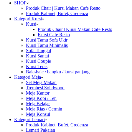
SHOP
Produk Chair | Kursi Makan Cafe Resto
Produk Kabinet, Bufet, Credenza
Kategori Kursi
Kursi
Produk Chair | Kursi Makan Cafe Resto
Kursi Cafe Resto
Kursi Tamu Sofa Ukir
Kursi Tamu Minimalis
Sofa Tunggal
Kursi Santai
Kursi Couple
Kursi Teras
Bale-bale / bangku / kursi panjang
Kategori Meja
Set Meja Makan
Trembesi Solidwood
Meja Kantor
Meja Kopi / Teh
Meja Belajar
Meja Rias / Cermin
Meja Konsul
Kategori Lemari
Produk Kabinet, Bufet, Credenza
Lemari Pakaian