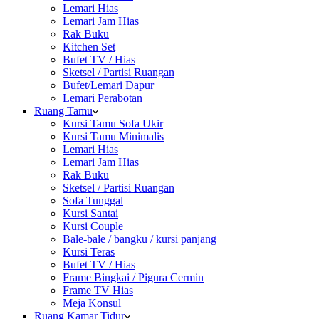
Lemari Hias
Lemari Jam Hias
Rak Buku
Kitchen Set
Bufet TV / Hias
Sketsel / Partisi Ruangan
Bufet/Lemari Dapur
Lemari Perabotan
Ruang Tamu
Kursi Tamu Sofa Ukir
Kursi Tamu Minimalis
Lemari Hias
Lemari Jam Hias
Rak Buku
Sketsel / Partisi Ruangan
Sofa Tunggal
Kursi Santai
Kursi Couple
Bale-bale / bangku / kursi panjang
Kursi Teras
Bufet TV / Hias
Frame Bingkai / Pigura Cermin
Frame TV Hias
Meja Konsul
Ruang Kamar Tidur