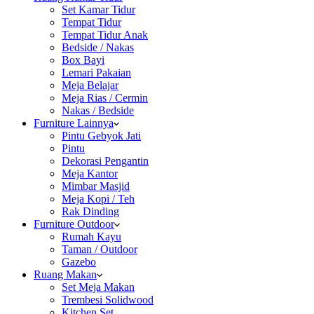
Set Kamar Tidur
Tempat Tidur
Tempat Tidur Anak
Bedside / Nakas
Box Bayi
Lemari Pakaian
Meja Belajar
Meja Rias / Cermin
Nakas / Bedside
Furniture Lainnya
Pintu Gebyok Jati
Pintu
Dekorasi Pengantin
Meja Kantor
Mimbar Masjid
Meja Kopi / Teh
Rak Dinding
Furniture Outdoor
Rumah Kayu
Taman / Outdoor
Gazebo
Ruang Makan
Set Meja Makan
Trembesi Solidwood
Kitchen Set