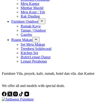
Meja Kantor
Mimbar Masjid
Meja Kopi / Teh
Rak Dinding
Furniture Outdoor
Rumah Kayu
Taman / Outdoor
Gazebo
Ruang Makan
Set Meja Makan
Trembesi Solidwood
Kitchen Set
Bufet/Lemari Dapur
Lemari Perabotan
Konsultan Interior Design
Furniture Vila, proyek, kafe, rumah, hotel dan vila. dan Kantor
Discover the Best Furniture Choices for Your Project
We offer all and models with special deals.