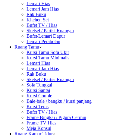
Lemari Hias
Lemari Jam Hias
Rak Buku
Kitchen Set
Bufet TV / Hias
Sketsel / Partisi Ruangan
Bufet/Lemari Dapur
Lemari Perabotan
Ruang Tamu
Kursi Tamu Sofa Ukir
Kursi Tamu Minimalis
Lemari Hias
Lemari Jam Hias
Rak Buku
Sketsel / Partisi Ruangan
Sofa Tunggal
Kursi Santai
Kursi Couple
Bale-bale / bangku / kursi panjang
Kursi Teras
Bufet TV / Hias
Frame Bingkai / Pigura Cermin
Frame TV Hias
Meja Konsul
Ruang Kamar Tidur