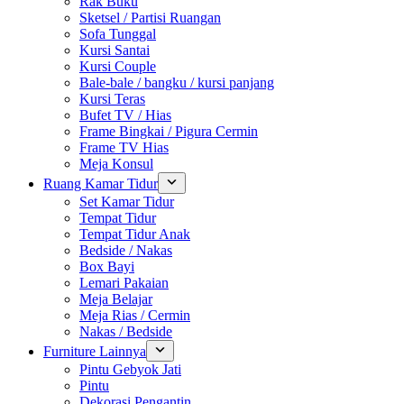
Rak Buku
Sketsel / Partisi Ruangan
Sofa Tunggal
Kursi Santai
Kursi Couple
Bale-bale / bangku / kursi panjang
Kursi Teras
Bufet TV / Hias
Frame Bingkai / Pigura Cermin
Frame TV Hias
Meja Konsul
Ruang Kamar Tidur
Set Kamar Tidur
Tempat Tidur
Tempat Tidur Anak
Bedside / Nakas
Box Bayi
Lemari Pakaian
Meja Belajar
Meja Rias / Cermin
Nakas / Bedside
Furniture Lainnya
Pintu Gebyok Jati
Pintu
Dekorasi Pengantin