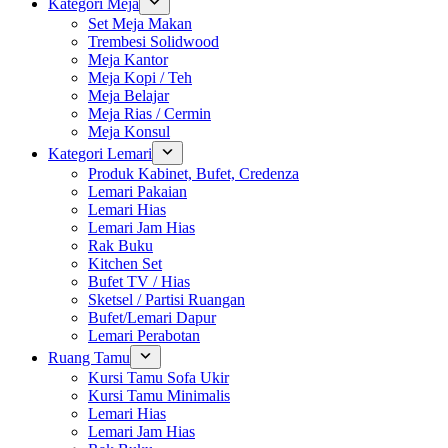
Kategori Meja
Set Meja Makan
Trembesi Solidwood
Meja Kantor
Meja Kopi / Teh
Meja Belajar
Meja Rias / Cermin
Meja Konsul
Kategori Lemari
Produk Kabinet, Bufet, Credenza
Lemari Pakaian
Lemari Hias
Lemari Jam Hias
Rak Buku
Kitchen Set
Bufet TV / Hias
Sketsel / Partisi Ruangan
Bufet/Lemari Dapur
Lemari Perabotan
Ruang Tamu
Kursi Tamu Sofa Ukir
Kursi Tamu Minimalis
Lemari Hias
Lemari Jam Hias