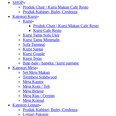
SHOP
Produk Chair | Kursi Makan Cafe Resto
Produk Kabinet, Bufet, Credenza
Kategori Kursi
Kursi
Produk Chair | Kursi Makan Cafe Resto
Kursi Cafe Resto
Kursi Tamu Sofa Ukir
Kursi Tamu Minimalis
Sofa Tunggal
Kursi Santai
Kursi Couple
Kursi Teras
Bale-bale / bangku / kursi panjang
Kategori Meja
Set Meja Makan
Trembesi Solidwood
Meja Kantor
Meja Kopi / Teh
Meja Belajar
Meja Rias / Cermin
Meja Konsul
Kategori Lemari
Produk Kabinet, Bufet, Credenza
Lemari Pakaian