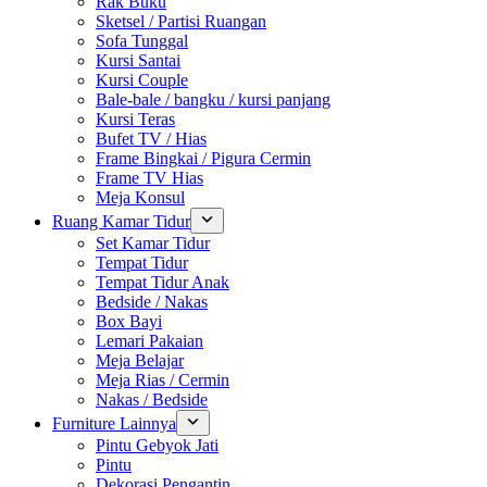
Rak Buku
Sketsel / Partisi Ruangan
Sofa Tunggal
Kursi Santai
Kursi Couple
Bale-bale / bangku / kursi panjang
Kursi Teras
Bufet TV / Hias
Frame Bingkai / Pigura Cermin
Frame TV Hias
Meja Konsul
Ruang Kamar Tidur
Set Kamar Tidur
Tempat Tidur
Tempat Tidur Anak
Bedside / Nakas
Box Bayi
Lemari Pakaian
Meja Belajar
Meja Rias / Cermin
Nakas / Bedside
Furniture Lainnya
Pintu Gebyok Jati
Pintu
Dekorasi Pengantin