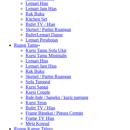
Lemari Hias
Lemari Jam Hias
Rak Buku
Kitchen Set
Bufet TV / Hias
Sketsel / Partisi Ruangan
Bufet/Lemari Dapur
Lemari Perabotan
Ruang Tamu
Kursi Tamu Sofa Ukir
Kursi Tamu Minimalis
Lemari Hias
Lemari Jam Hias
Rak Buku
Sketsel / Partisi Ruangan
Sofa Tunggal
Kursi Santai
Kursi Couple
Bale-bale / bangku / kursi panjang
Kursi Teras
Bufet TV / Hias
Frame Bingkai / Pigura Cermin
Frame TV Hias
Meja Konsul
Ruang Kamar Tidur