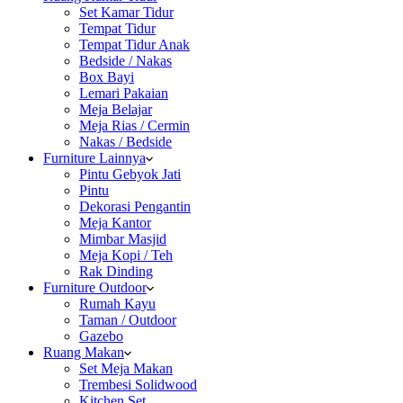
Set Kamar Tidur
Tempat Tidur
Tempat Tidur Anak
Bedside / Nakas
Box Bayi
Lemari Pakaian
Meja Belajar
Meja Rias / Cermin
Nakas / Bedside
Furniture Lainnya
Pintu Gebyok Jati
Pintu
Dekorasi Pengantin
Meja Kantor
Mimbar Masjid
Meja Kopi / Teh
Rak Dinding
Furniture Outdoor
Rumah Kayu
Taman / Outdoor
Gazebo
Ruang Makan
Set Meja Makan
Trembesi Solidwood
Kitchen Set