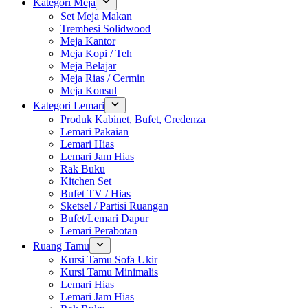
Kategori Meja
Set Meja Makan
Trembesi Solidwood
Meja Kantor
Meja Kopi / Teh
Meja Belajar
Meja Rias / Cermin
Meja Konsul
Kategori Lemari
Produk Kabinet, Bufet, Credenza
Lemari Pakaian
Lemari Hias
Lemari Jam Hias
Rak Buku
Kitchen Set
Bufet TV / Hias
Sketsel / Partisi Ruangan
Bufet/Lemari Dapur
Lemari Perabotan
Ruang Tamu
Kursi Tamu Sofa Ukir
Kursi Tamu Minimalis
Lemari Hias
Lemari Jam Hias