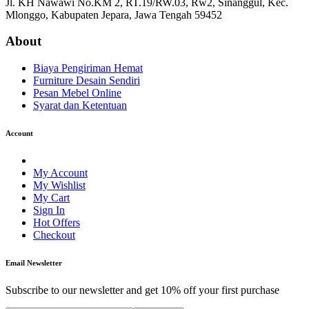
Jl. KH Nawawi No.KM 2, RT.19/RW.03, Rw2, Sinanggul, Kec.
Mlonggo, Kabupaten Jepara, Jawa Tengah 59452
About
Biaya Pengiriman Hemat
Furniture Desain Sendiri
Pesan Mebel Online
Syarat dan Ketentuan
Account
My Account
My Wishlist
My Cart
Sign In
Hot Offers
Checkout
Email Newsletter
Subscribe to our newsletter and get 10% off your first purchase