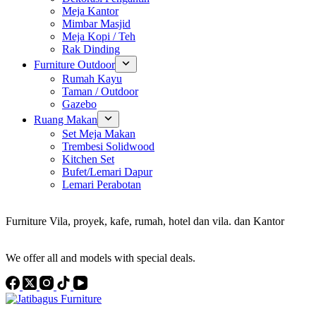
Meja Kantor
Mimbar Masjid
Meja Kopi / Teh
Rak Dinding
Furniture Outdoor
Rumah Kayu
Taman / Outdoor
Gazebo
Ruang Makan
Set Meja Makan
Trembesi Solidwood
Kitchen Set
Bufet/Lemari Dapur
Lemari Perabotan
Konsultan Interior Design
Furniture Vila, proyek, kafe, rumah, hotel dan vila. dan Kantor
Discover the Best Furniture Choices for Your Project
We offer all and models with special deals.