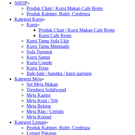
SHOP
Produk Chair | Kursi Makan Cafe Resto
Produk Kabinet, Bufet, Credenza
Kategori Kursi
Kursi
Produk Chair | Kursi Makan Cafe Resto
Kursi Cafe Resto
Kursi Tamu Sofa Ukir
Kursi Tamu Minimalis
Sofa Tunggal
Kursi Santai
Kursi Couple
Kursi Teras
Bale-bale / bangku / kursi panjang
Kategori Meja
Set Meja Makan
Trembesi Solidwood
Meja Kantor
Meja Kopi / Teh
Meja Belajar
Meja Rias / Cermin
Meja Konsul
Kategori Lemari
Produk Kabinet, Bufet, Credenza
Lemari Pakaian