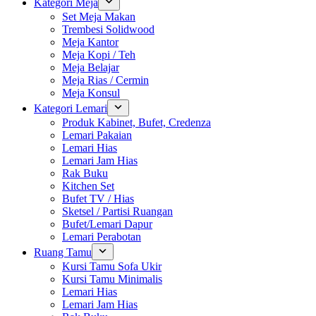
Kategori Meja
Set Meja Makan
Trembesi Solidwood
Meja Kantor
Meja Kopi / Teh
Meja Belajar
Meja Rias / Cermin
Meja Konsul
Kategori Lemari
Produk Kabinet, Bufet, Credenza
Lemari Pakaian
Lemari Hias
Lemari Jam Hias
Rak Buku
Kitchen Set
Bufet TV / Hias
Sketsel / Partisi Ruangan
Bufet/Lemari Dapur
Lemari Perabotan
Ruang Tamu
Kursi Tamu Sofa Ukir
Kursi Tamu Minimalis
Lemari Hias
Lemari Jam Hias