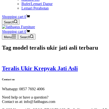
Bufet/Lemari Dapur
Lemari Perabotan
Shopping cart
0
Search
Shopping cart
0
Menu
Search
Tag
model teralis ukir jati asli terbaru
Teralis Ukir Krepyak Jati Asli
Contact us
Whatsapp: 0857 7692 4006
Need help or have a question?
Contact us at: info@Jatibagus.com