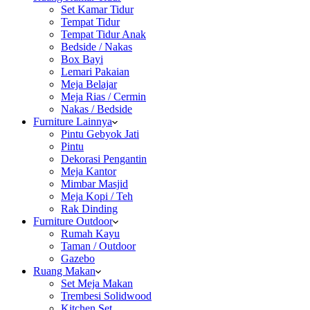
Set Kamar Tidur
Tempat Tidur
Tempat Tidur Anak
Bedside / Nakas
Box Bayi
Lemari Pakaian
Meja Belajar
Meja Rias / Cermin
Nakas / Bedside
Furniture Lainnya
Pintu Gebyok Jati
Pintu
Dekorasi Pengantin
Meja Kantor
Mimbar Masjid
Meja Kopi / Teh
Rak Dinding
Furniture Outdoor
Rumah Kayu
Taman / Outdoor
Gazebo
Ruang Makan
Set Meja Makan
Trembesi Solidwood
Kitchen Set