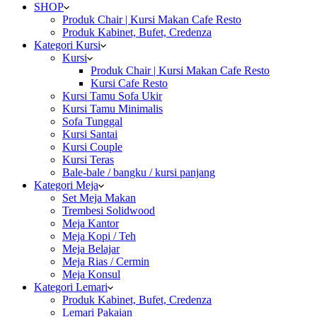
SHOP
Produk Chair | Kursi Makan Cafe Resto
Produk Kabinet, Bufet, Credenza
Kategori Kursi
Kursi
Produk Chair | Kursi Makan Cafe Resto
Kursi Cafe Resto
Kursi Tamu Sofa Ukir
Kursi Tamu Minimalis
Sofa Tunggal
Kursi Santai
Kursi Couple
Kursi Teras
Bale-bale / bangku / kursi panjang
Kategori Meja
Set Meja Makan
Trembesi Solidwood
Meja Kantor
Meja Kopi / Teh
Meja Belajar
Meja Rias / Cermin
Meja Konsul
Kategori Lemari
Produk Kabinet, Bufet, Credenza
Lemari Pakaian