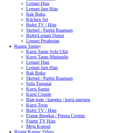
Lemari Hias
Lemari Jam Hias
Rak Buku
Kitchen Set
Bufet TV / Hias
Sketsel / Partisi Ruangan
Bufet/Lemari Dapur
Lemari Perabotan
Ruang Tamu
Kursi Tamu Sofa Ukir
Kursi Tamu Minimalis
Lemari Hias
Lemari Jam Hias
Rak Buku
Sketsel / Partisi Ruangan
Sofa Tunggal
Kursi Santai
Kursi Couple
Bale-bale / bangku / kursi panjang
Kursi Teras
Bufet TV / Hias
Frame Bingkai / Pigura Cermin
Frame TV Hias
Meja Konsul
Ruang Kamar Tidur