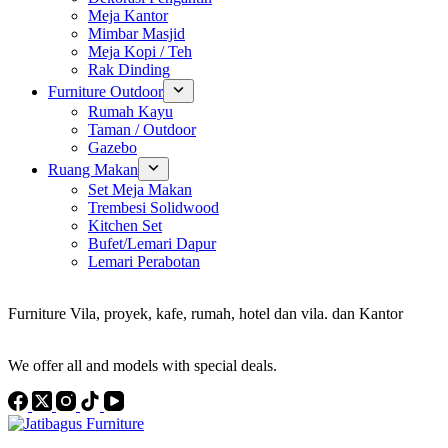
Meja Kantor
Mimbar Masjid
Meja Kopi / Teh
Rak Dinding
Furniture Outdoor
Rumah Kayu
Taman / Outdoor
Gazebo
Ruang Makan
Set Meja Makan
Trembesi Solidwood
Kitchen Set
Bufet/Lemari Dapur
Lemari Perabotan
Konsultan Interior Design
Furniture Vila, proyek, kafe, rumah, hotel dan vila. dan Kantor
Discover the Best Furniture Choices for Your Project
We offer all and models with special deals.