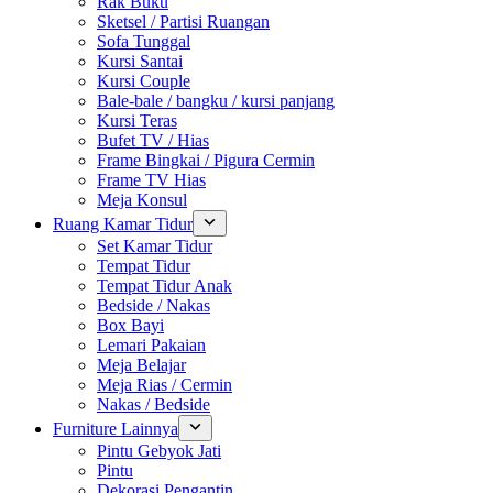
Rak Buku
Sketsel / Partisi Ruangan
Sofa Tunggal
Kursi Santai
Kursi Couple
Bale-bale / bangku / kursi panjang
Kursi Teras
Bufet TV / Hias
Frame Bingkai / Pigura Cermin
Frame TV Hias
Meja Konsul
Ruang Kamar Tidur
Set Kamar Tidur
Tempat Tidur
Tempat Tidur Anak
Bedside / Nakas
Box Bayi
Lemari Pakaian
Meja Belajar
Meja Rias / Cermin
Nakas / Bedside
Furniture Lainnya
Pintu Gebyok Jati
Pintu
Dekorasi Pengantin