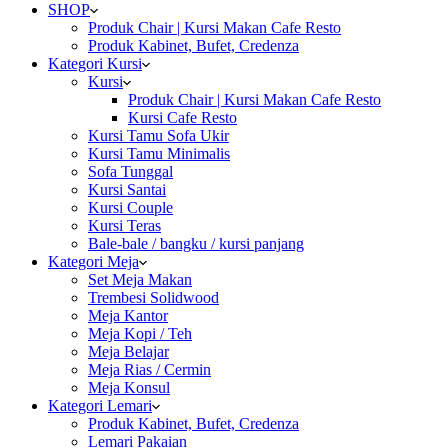
SHOP
Produk Chair | Kursi Makan Cafe Resto
Produk Kabinet, Bufet, Credenza
Kategori Kursi
Kursi
Produk Chair | Kursi Makan Cafe Resto
Kursi Cafe Resto
Kursi Tamu Sofa Ukir
Kursi Tamu Minimalis
Sofa Tunggal
Kursi Santai
Kursi Couple
Kursi Teras
Bale-bale / bangku / kursi panjang
Kategori Meja
Set Meja Makan
Trembesi Solidwood
Meja Kantor
Meja Kopi / Teh
Meja Belajar
Meja Rias / Cermin
Meja Konsul
Kategori Lemari
Produk Kabinet, Bufet, Credenza
Lemari Pakaian