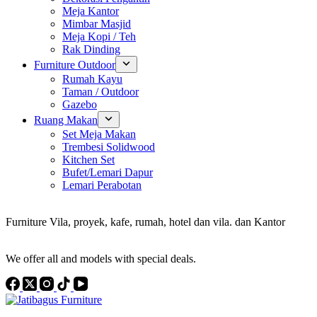
Meja Kantor
Mimbar Masjid
Meja Kopi / Teh
Rak Dinding
Furniture Outdoor
Rumah Kayu
Taman / Outdoor
Gazebo
Ruang Makan
Set Meja Makan
Trembesi Solidwood
Kitchen Set
Bufet/Lemari Dapur
Lemari Perabotan
Konsultan Interior Design
Furniture Vila, proyek, kafe, rumah, hotel dan vila. dan Kantor
Discover the Best Furniture Choices for Your Project
We offer all and models with special deals.