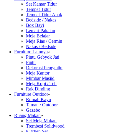
Set Kamar Tidur
Tempat Tidur
Tempat Tidur Anak
Bedside / Nakas
Box Bayi
Lemari Pakaian
Meja Belajar
Meja Rias / Cermin
Nakas / Bedside
Furniture Lainnya
Pintu Gebyok Jati
Pintu
Dekorasi Pengantin
Meja Kantor
Mimbar Masjid
Meja Kopi / Teh
Rak Dinding
Furniture Outdoor
Rumah Kayu
Taman / Outdoor
Gazebo
Ruang Makan
Set Meja Makan
Trembesi Solidwood
Kitchen Set