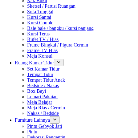
Rak Buku
Sketsel / Partisi Ruangan
Sofa Tunggal
Kursi Santai
Kursi Couple
Bale-bale / bangku / kursi panjang
Kursi Teras
Bufet TV / Hias
Frame Bingkai / Pigura Cermin
Frame TV Hias
Meja Konsul
Ruang Kamar Tidur
Set Kamar Tidur
Tempat Tidur
Tempat Tidur Anak
Bedside / Nakas
Box Bayi
Lemari Pakaian
Meja Belajar
Meja Rias / Cermin
Nakas / Bedside
Furniture Lainnya
Pintu Gebyok Jati
Pintu
Dekorasi Pengantin