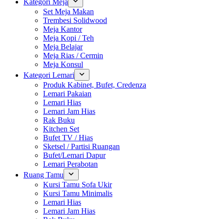
Kategori Meja
Set Meja Makan
Trembesi Solidwood
Meja Kantor
Meja Kopi / Teh
Meja Belajar
Meja Rias / Cermin
Meja Konsul
Kategori Lemari
Produk Kabinet, Bufet, Credenza
Lemari Pakaian
Lemari Hias
Lemari Jam Hias
Rak Buku
Kitchen Set
Bufet TV / Hias
Sketsel / Partisi Ruangan
Bufet/Lemari Dapur
Lemari Perabotan
Ruang Tamu
Kursi Tamu Sofa Ukir
Kursi Tamu Minimalis
Lemari Hias
Lemari Jam Hias