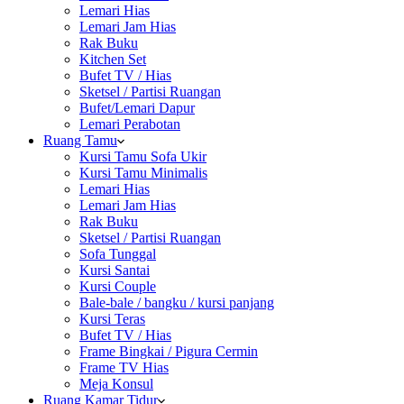
Lemari Hias
Lemari Jam Hias
Rak Buku
Kitchen Set
Bufet TV / Hias
Sketsel / Partisi Ruangan
Bufet/Lemari Dapur
Lemari Perabotan
Ruang Tamu
Kursi Tamu Sofa Ukir
Kursi Tamu Minimalis
Lemari Hias
Lemari Jam Hias
Rak Buku
Sketsel / Partisi Ruangan
Sofa Tunggal
Kursi Santai
Kursi Couple
Bale-bale / bangku / kursi panjang
Kursi Teras
Bufet TV / Hias
Frame Bingkai / Pigura Cermin
Frame TV Hias
Meja Konsul
Ruang Kamar Tidur