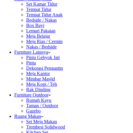
Set Kamar Tidur
Tempat Tidur
Tempat Tidur Anak
Bedside / Nakas
Box Bayi
Lemari Pakaian
Meja Belajar
Meja Rias / Cermin
Nakas / Bedside
Furniture Lainnya
Pintu Gebyok Jati
Pintu
Dekorasi Pengantin
Meja Kantor
Mimbar Masjid
Meja Kopi / Teh
Rak Dinding
Furniture Outdoor
Rumah Kayu
Taman / Outdoor
Gazebo
Ruang Makan
Set Meja Makan
Trembesi Solidwood
Kitchen Set