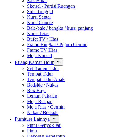
Rak Buku
Sketsel / Partisi Ruangan
Sofa Tunggal
Kursi Santai
Kursi Couple
Bale-bale / bangku / kursi panjang
Kursi Teras
Bufet TV / Hias
Frame Bingkai / Pigura Cermin
Frame TV Hias
Meja Konsul
Ruang Kamar Tidur
Set Kamar Tidur
Tempat Tidur
Tempat Tidur Anak
Bedside / Nakas
Box Bayi
Lemari Pakaian
Meja Belajar
Meja Rias / Cermin
Nakas / Bedside
Furniture Lainnya
Pintu Gebyok Jati
Pintu
Dekorasi Pengantin