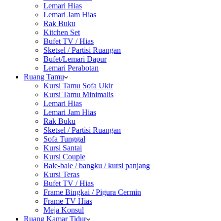
Lemari Hias
Lemari Jam Hias
Rak Buku
Kitchen Set
Bufet TV / Hias
Sketsel / Partisi Ruangan
Bufet/Lemari Dapur
Lemari Perabotan
Ruang Tamu
Kursi Tamu Sofa Ukir
Kursi Tamu Minimalis
Lemari Hias
Lemari Jam Hias
Rak Buku
Sketsel / Partisi Ruangan
Sofa Tunggal
Kursi Santai
Kursi Couple
Bale-bale / bangku / kursi panjang
Kursi Teras
Bufet TV / Hias
Frame Bingkai / Pigura Cermin
Frame TV Hias
Meja Konsul
Ruang Kamar Tidur