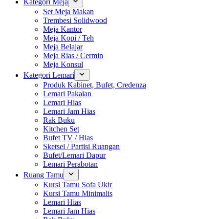
Kategori Meja
Set Meja Makan
Trembesi Solidwood
Meja Kantor
Meja Kopi / Teh
Meja Belajar
Meja Rias / Cermin
Meja Konsul
Kategori Lemari
Produk Kabinet, Bufet, Credenza
Lemari Pakaian
Lemari Hias
Lemari Jam Hias
Rak Buku
Kitchen Set
Bufet TV / Hias
Sketsel / Partisi Ruangan
Bufet/Lemari Dapur
Lemari Perabotan
Ruang Tamu
Kursi Tamu Sofa Ukir
Kursi Tamu Minimalis
Lemari Hias
Lemari Jam Hias