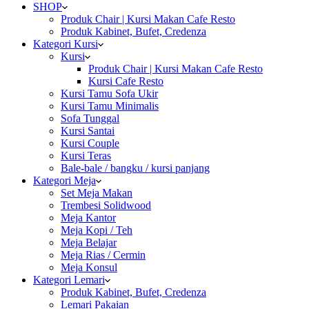
SHOP
Produk Chair | Kursi Makan Cafe Resto
Produk Kabinet, Bufet, Credenza
Kategori Kursi
Kursi
Produk Chair | Kursi Makan Cafe Resto
Kursi Cafe Resto
Kursi Tamu Sofa Ukir
Kursi Tamu Minimalis
Sofa Tunggal
Kursi Santai
Kursi Couple
Kursi Teras
Bale-bale / bangku / kursi panjang
Kategori Meja
Set Meja Makan
Trembesi Solidwood
Meja Kantor
Meja Kopi / Teh
Meja Belajar
Meja Rias / Cermin
Meja Konsul
Kategori Lemari
Produk Kabinet, Bufet, Credenza
Lemari Pakaian