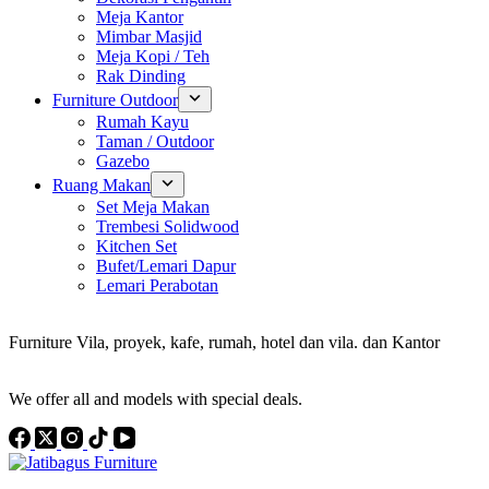
Meja Kantor
Mimbar Masjid
Meja Kopi / Teh
Rak Dinding
Furniture Outdoor
Rumah Kayu
Taman / Outdoor
Gazebo
Ruang Makan
Set Meja Makan
Trembesi Solidwood
Kitchen Set
Bufet/Lemari Dapur
Lemari Perabotan
Konsultan Interior Design
Furniture Vila, proyek, kafe, rumah, hotel dan vila. dan Kantor
Discover the Best Furniture Choices for Your Project
We offer all and models with special deals.