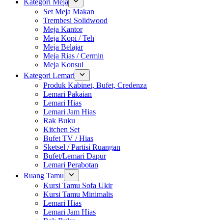
Kategori Meja
Set Meja Makan
Trembesi Solidwood
Meja Kantor
Meja Kopi / Teh
Meja Belajar
Meja Rias / Cermin
Meja Konsul
Kategori Lemari
Produk Kabinet, Bufet, Credenza
Lemari Pakaian
Lemari Hias
Lemari Jam Hias
Rak Buku
Kitchen Set
Bufet TV / Hias
Sketsel / Partisi Ruangan
Bufet/Lemari Dapur
Lemari Perabotan
Ruang Tamu
Kursi Tamu Sofa Ukir
Kursi Tamu Minimalis
Lemari Hias
Lemari Jam Hias