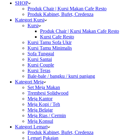
SHOP
Produk Chair | Kursi Makan Cafe Resto
Produk Kabinet, Bufet, Credenza
Kategori Kursi
Kursi
Produk Chair | Kursi Makan Cafe Resto
Kursi Cafe Resto
Kursi Tamu Sofa Ukir
Kursi Tamu Minimalis
Sofa Tunggal
Kursi Santai
Kursi Couple
Kursi Teras
Bale-bale / bangku / kursi panjang
Kategori Meja
Set Meja Makan
Trembesi Solidwood
Meja Kantor
Meja Kopi / Teh
Meja Belajar
Meja Rias / Cermin
Meja Konsul
Kategori Lemari
Produk Kabinet, Bufet, Credenza
Lemari Pakaian