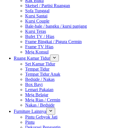
Rak Buku
Sketsel / Partisi Ruangan
Sofa Tunggal
Kursi Santai
Kursi Couple
Bale-bale / bangku / kursi panjang
Kursi Teras
Bufet TV / Hias
Frame Bingkai / Pigura Cermin
Frame TV Hias
Meja Konsul
Ruang Kamar Tidur
Set Kamar Tidur
Tempat Tidur
Tempat Tidur Anak
Bedside / Nakas
Box Bayi
Lemari Pakaian
Meja Belajar
Meja Rias / Cermin
Nakas / Bedside
Furniture Lainnya
Pintu Gebyok Jati
Pintu
Dekorasi Pengantin