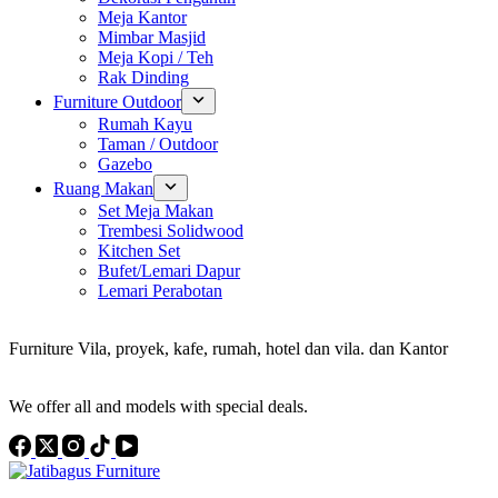
Meja Kantor
Mimbar Masjid
Meja Kopi / Teh
Rak Dinding
Furniture Outdoor
Rumah Kayu
Taman / Outdoor
Gazebo
Ruang Makan
Set Meja Makan
Trembesi Solidwood
Kitchen Set
Bufet/Lemari Dapur
Lemari Perabotan
Konsultan Interior Design
Furniture Vila, proyek, kafe, rumah, hotel dan vila. dan Kantor
Discover the Best Furniture Choices for Your Project
We offer all and models with special deals.