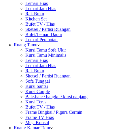
Lemari Hias
Lemari Jam Hias
Rak Buku
Kitchen Set
Bufet TV / Hias
Sketsel / Partisi Ruangan
Bufet/Lemari Dapur
Lemari Perabotan
Ruang Tamu
Kursi Tamu Sofa Ukir
Kursi Tamu Minimalis
Lemari Hias
Lemari Jam Hias
Rak Buku
Sketsel / Partisi Ruangan
Sofa Tunggal
Kursi Santai
Kursi Couple
Bale-bale / bangku / kursi panjang
Kursi Teras
Bufet TV / Hias
Frame Bingkai / Pigura Cermin
Frame TV Hias
Meja Konsul
Ruang Kamar Tidur