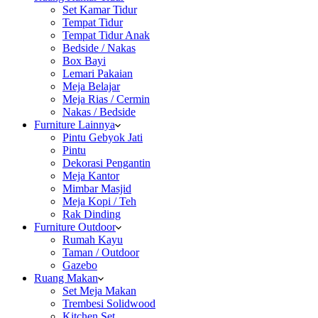
Set Kamar Tidur
Tempat Tidur
Tempat Tidur Anak
Bedside / Nakas
Box Bayi
Lemari Pakaian
Meja Belajar
Meja Rias / Cermin
Nakas / Bedside
Furniture Lainnya
Pintu Gebyok Jati
Pintu
Dekorasi Pengantin
Meja Kantor
Mimbar Masjid
Meja Kopi / Teh
Rak Dinding
Furniture Outdoor
Rumah Kayu
Taman / Outdoor
Gazebo
Ruang Makan
Set Meja Makan
Trembesi Solidwood
Kitchen Set