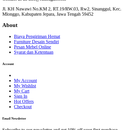
Jl. KH Nawawi No.KM 2, RT.19/RW.03, Rw2, Sinanggul, Kec.
Mlonggo, Kabupaten Jepara, Jawa Tengah 59452
About
Biaya Pengiriman Hemat
Furniture Desain Sendiri
Pesan Mebel Online
Syarat dan Ketentuan
Account
My Account
My Wishlist
My Cart
Sign In
Hot Offers
Checkout
Email Newsletter
Subscribe to our newsletter and get 10% off your first purchase