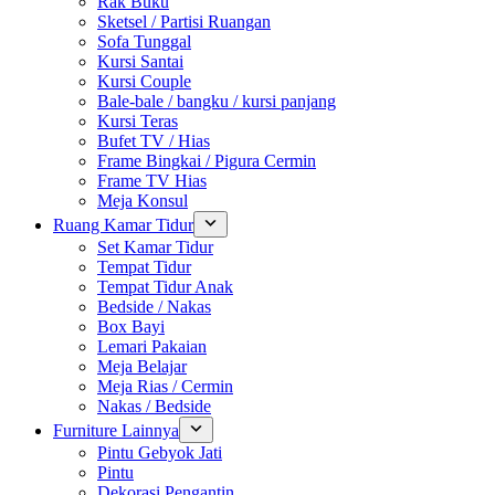
Rak Buku
Sketsel / Partisi Ruangan
Sofa Tunggal
Kursi Santai
Kursi Couple
Bale-bale / bangku / kursi panjang
Kursi Teras
Bufet TV / Hias
Frame Bingkai / Pigura Cermin
Frame TV Hias
Meja Konsul
Ruang Kamar Tidur
Set Kamar Tidur
Tempat Tidur
Tempat Tidur Anak
Bedside / Nakas
Box Bayi
Lemari Pakaian
Meja Belajar
Meja Rias / Cermin
Nakas / Bedside
Furniture Lainnya
Pintu Gebyok Jati
Pintu
Dekorasi Pengantin