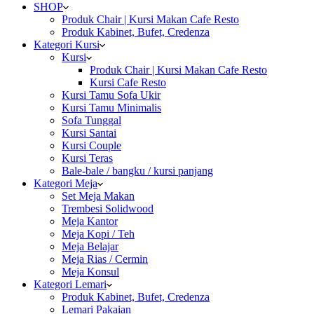
SHOP
Produk Chair | Kursi Makan Cafe Resto
Produk Kabinet, Bufet, Credenza
Kategori Kursi
Kursi
Produk Chair | Kursi Makan Cafe Resto
Kursi Cafe Resto
Kursi Tamu Sofa Ukir
Kursi Tamu Minimalis
Sofa Tunggal
Kursi Santai
Kursi Couple
Kursi Teras
Bale-bale / bangku / kursi panjang
Kategori Meja
Set Meja Makan
Trembesi Solidwood
Meja Kantor
Meja Kopi / Teh
Meja Belajar
Meja Rias / Cermin
Meja Konsul
Kategori Lemari
Produk Kabinet, Bufet, Credenza
Lemari Pakaian