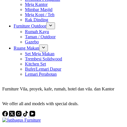
Meja Kantor
Mimbar Masjid
Meja Kopi / Teh
Rak Dinding
Furniture Outdoor
Rumah Kayu
Taman / Outdoor
Gazebo
Ruang Makan
Set Meja Makan
Trembesi Solidwood
Kitchen Set
Bufet/Lemari Dapur
Lemari Perabotan
Konsultan Interior Design
Furniture Vila, proyek, kafe, rumah, hotel dan vila. dan Kantor
Discover the Best Furniture Choices for Your Project
We offer all and models with special deals.