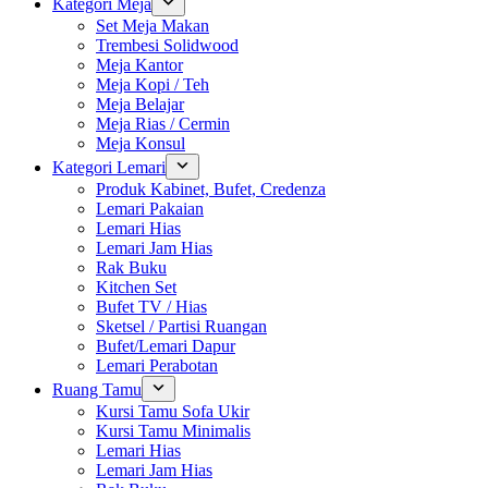
Kategori Meja
Set Meja Makan
Trembesi Solidwood
Meja Kantor
Meja Kopi / Teh
Meja Belajar
Meja Rias / Cermin
Meja Konsul
Kategori Lemari
Produk Kabinet, Bufet, Credenza
Lemari Pakaian
Lemari Hias
Lemari Jam Hias
Rak Buku
Kitchen Set
Bufet TV / Hias
Sketsel / Partisi Ruangan
Bufet/Lemari Dapur
Lemari Perabotan
Ruang Tamu
Kursi Tamu Sofa Ukir
Kursi Tamu Minimalis
Lemari Hias
Lemari Jam Hias