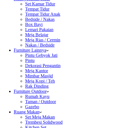
Set Kamar Tidur
Tempat Tidur
Tempat Tidur Anak
Bedside / Nakas
Box Bayi
Lemari Pakaian
Meja Belajar
Meja Rias / Cermin
Nakas / Bedside
Furniture Lainnya
Pintu Gebyok Jati
Pintu
Dekorasi Pengantin
Meja Kantor
Mimbar Masjid
Meja Kopi / Teh
Rak Dinding
Furniture Outdoor
Rumah Kayu
Taman / Outdoor
Gazebo
Ruang Makan
Set Meja Makan
Trembesi Solidwood
Kitchen Set