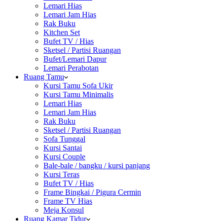
Lemari Hias
Lemari Jam Hias
Rak Buku
Kitchen Set
Bufet TV / Hias
Sketsel / Partisi Ruangan
Bufet/Lemari Dapur
Lemari Perabotan
Ruang Tamu
Kursi Tamu Sofa Ukir
Kursi Tamu Minimalis
Lemari Hias
Lemari Jam Hias
Rak Buku
Sketsel / Partisi Ruangan
Sofa Tunggal
Kursi Santai
Kursi Couple
Bale-bale / bangku / kursi panjang
Kursi Teras
Bufet TV / Hias
Frame Bingkai / Pigura Cermin
Frame TV Hias
Meja Konsul
Ruang Kamar Tidur