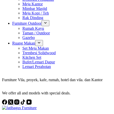
Meja Kantor
Mimbar Masjid
Meja Kopi / Teh
Rak Dinding
Furniture Outdoor
Rumah Kayu
Taman / Outdoor
Gazebo
Ruang Makan
Set Meja Makan
Trembesi Solidwood
Kitchen Set
Bufet/Lemari Dapur
Lemari Perabotan
Konsultan Interior Design
Furniture Vila, proyek, kafe, rumah, hotel dan vila. dan Kantor
Discover the Best Furniture Choices for Your Project
We offer all and models with special deals.