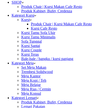
SHOP
Produk Chair | Kursi Makan Cafe Resto
Produk Kabinet, Bufet, Credenza
Kategori Kursi
Kursi
Produk Chair | Kursi Makan Cafe Resto
Kursi Cafe Resto
Kursi Tamu Sofa Ukir
Kursi Tamu Minimalis
Sofa Tunggal
Kursi Santai
Kursi Couple
Kursi Teras
Bale-bale / bangku / kursi panjang
Kategori Meja
Set Meja Makan
Trembesi Solidwood
Meja Kantor
Meja Kopi / Teh
Meja Belajar
Meja Rias / Cermin
Meja Konsul
Kategori Lemari
Produk Kabinet, Bufet, Credenza
Lemari Pakaian