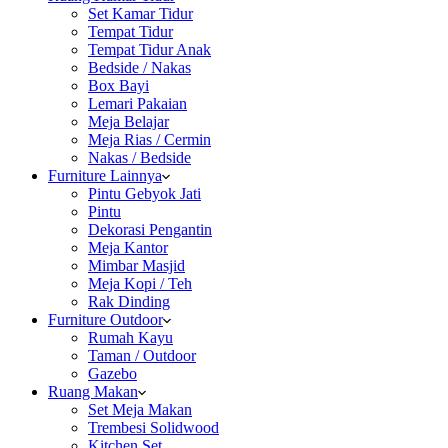
Set Kamar Tidur
Tempat Tidur
Tempat Tidur Anak
Bedside / Nakas
Box Bayi
Lemari Pakaian
Meja Belajar
Meja Rias / Cermin
Nakas / Bedside
Furniture Lainnya
Pintu Gebyok Jati
Pintu
Dekorasi Pengantin
Meja Kantor
Mimbar Masjid
Meja Kopi / Teh
Rak Dinding
Furniture Outdoor
Rumah Kayu
Taman / Outdoor
Gazebo
Ruang Makan
Set Meja Makan
Trembesi Solidwood
Kitchen Set