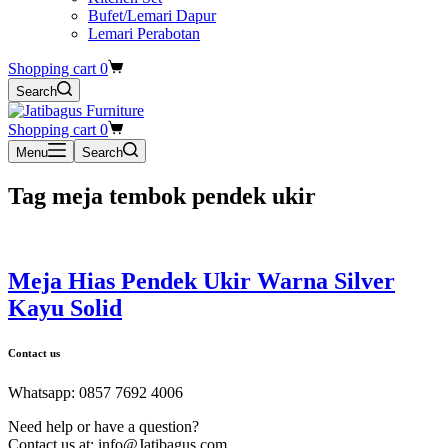
Bufet/Lemari Dapur
Lemari Perabotan
Shopping cart
0
Search
Shopping cart
0
Menu
Search
Tag
meja tembok pendek ukir
Meja Hias Pendek Ukir Warna Silver
Kayu Solid
Contact us
Whatsapp: 0857 7692 4006
Need help or have a question?
Contact us at: info@Jatibagus.com