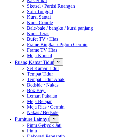
Rak Buku
Sketsel / Partisi Ruangan
Sofa Tunggal
Kursi Santai
Kursi Couple
Bale-bale / bangku / kursi panjang
Kursi Teras
Bufet TV / Hias
Frame Bingkai / Pigura Cermin
Frame TV Hias
Meja Konsul
Ruang Kamar Tidur
Set Kamar Tidur
Tempat Tidur
Tempat Tidur Anak
Bedside / Nakas
Box Bayi
Lemari Pakaian
Meja Belajar
Meja Rias / Cermin
Nakas / Bedside
Furniture Lainnya
Pintu Gebyok Jati
Pintu
Dekorasi Pengantin