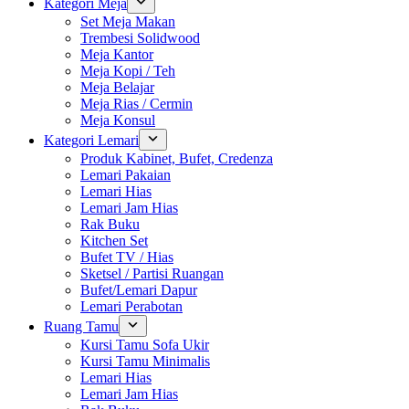
Kategori Meja
Set Meja Makan
Trembesi Solidwood
Meja Kantor
Meja Kopi / Teh
Meja Belajar
Meja Rias / Cermin
Meja Konsul
Kategori Lemari
Produk Kabinet, Bufet, Credenza
Lemari Pakaian
Lemari Hias
Lemari Jam Hias
Rak Buku
Kitchen Set
Bufet TV / Hias
Sketsel / Partisi Ruangan
Bufet/Lemari Dapur
Lemari Perabotan
Ruang Tamu
Kursi Tamu Sofa Ukir
Kursi Tamu Minimalis
Lemari Hias
Lemari Jam Hias