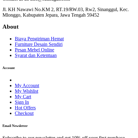
Jl. KH Nawawi No.KM 2, RT.19/RW.03, Rw2, Sinanggul, Kec.
Mlonggo, Kabupaten Jepara, Jawa Tengah 59452
About
Biaya Pengiriman Hemat
Furniture Desain Sendiri
Pesan Mebel Online
Syarat dan Ketentuan
Account
My Account
My Wishlist
My Cart
Sign In
Hot Offers
Checkout
Email Newsletter
Subscribe to our newsletter and get 10% off your first purchase