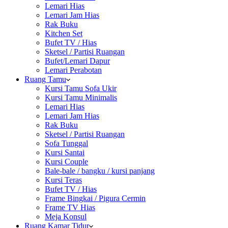
Lemari Hias
Lemari Jam Hias
Rak Buku
Kitchen Set
Bufet TV / Hias
Sketsel / Partisi Ruangan
Bufet/Lemari Dapur
Lemari Perabotan
Ruang Tamu
Kursi Tamu Sofa Ukir
Kursi Tamu Minimalis
Lemari Hias
Lemari Jam Hias
Rak Buku
Sketsel / Partisi Ruangan
Sofa Tunggal
Kursi Santai
Kursi Couple
Bale-bale / bangku / kursi panjang
Kursi Teras
Bufet TV / Hias
Frame Bingkai / Pigura Cermin
Frame TV Hias
Meja Konsul
Ruang Kamar Tidur