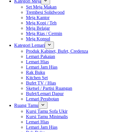
Kategori Meja
Set Meja Makan
Trembesi Solidwood
Meja Kantor
Meja Kopi / Teh
Meja Belajar
Meja Rias / Cermin
Meja Konsul
Kategori Lemari
Produk Kabinet, Bufet, Credenza
Lemari Pakaian
Lemari Hias
Lemari Jam Hias
Rak Buku
Kitchen Set
Bufet TV / Hias
Sketsel / Partisi Ruangan
Bufet/Lemari Dapur
Lemari Perabotan
Ruang Tamu
Kursi Tamu Sofa Ukir
Kursi Tamu Minimalis
Lemari Hias
Lemari Jam Hias