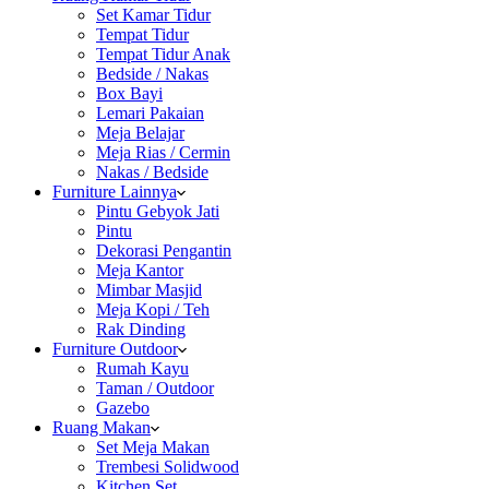
Set Kamar Tidur
Tempat Tidur
Tempat Tidur Anak
Bedside / Nakas
Box Bayi
Lemari Pakaian
Meja Belajar
Meja Rias / Cermin
Nakas / Bedside
Furniture Lainnya
Pintu Gebyok Jati
Pintu
Dekorasi Pengantin
Meja Kantor
Mimbar Masjid
Meja Kopi / Teh
Rak Dinding
Furniture Outdoor
Rumah Kayu
Taman / Outdoor
Gazebo
Ruang Makan
Set Meja Makan
Trembesi Solidwood
Kitchen Set