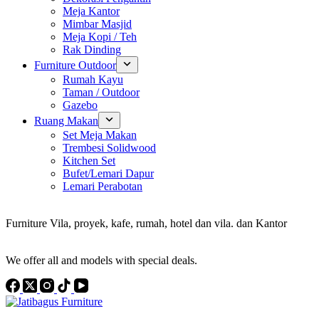
Meja Kantor
Mimbar Masjid
Meja Kopi / Teh
Rak Dinding
Furniture Outdoor
Rumah Kayu
Taman / Outdoor
Gazebo
Ruang Makan
Set Meja Makan
Trembesi Solidwood
Kitchen Set
Bufet/Lemari Dapur
Lemari Perabotan
Konsultan Interior Design
Furniture Vila, proyek, kafe, rumah, hotel dan vila. dan Kantor
Discover the Best Furniture Choices for Your Project
We offer all and models with special deals.