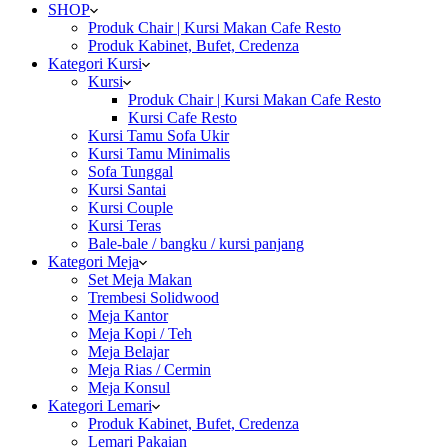
SHOP
Produk Chair | Kursi Makan Cafe Resto
Produk Kabinet, Bufet, Credenza
Kategori Kursi
Kursi
Produk Chair | Kursi Makan Cafe Resto
Kursi Cafe Resto
Kursi Tamu Sofa Ukir
Kursi Tamu Minimalis
Sofa Tunggal
Kursi Santai
Kursi Couple
Kursi Teras
Bale-bale / bangku / kursi panjang
Kategori Meja
Set Meja Makan
Trembesi Solidwood
Meja Kantor
Meja Kopi / Teh
Meja Belajar
Meja Rias / Cermin
Meja Konsul
Kategori Lemari
Produk Kabinet, Bufet, Credenza
Lemari Pakaian