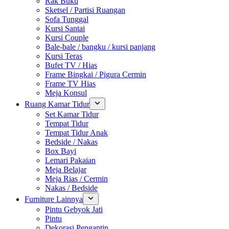
Rak Buku
Sketsel / Partisi Ruangan
Sofa Tunggal
Kursi Santai
Kursi Couple
Bale-bale / bangku / kursi panjang
Kursi Teras
Bufet TV / Hias
Frame Bingkai / Pigura Cermin
Frame TV Hias
Meja Konsul
Ruang Kamar Tidur
Set Kamar Tidur
Tempat Tidur
Tempat Tidur Anak
Bedside / Nakas
Box Bayi
Lemari Pakaian
Meja Belajar
Meja Rias / Cermin
Nakas / Bedside
Furniture Lainnya
Pintu Gebyok Jati
Pintu
Dekorasi Pengantin