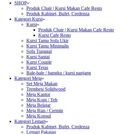
SHOP
Produk Chair | Kursi Makan Cafe Resto
Produk Kabinet, Bufet, Credenza
Kategori Kursi
Kursi
Produk Chair | Kursi Makan Cafe Resto
Kursi Cafe Resto
Kursi Tamu Sofa Ukir
Kursi Tamu Minimalis
Sofa Tunggal
Kursi Santai
Kursi Couple
Kursi Teras
Bale-bale / bangku / kursi panjang
Kategori Meja
Set Meja Makan
Trembesi Solidwood
Meja Kantor
Meja Kopi / Teh
Meja Belajar
Meja Rias / Cermin
Meja Konsul
Kategori Lemari
Produk Kabinet, Bufet, Credenza
Lemari Pakaian