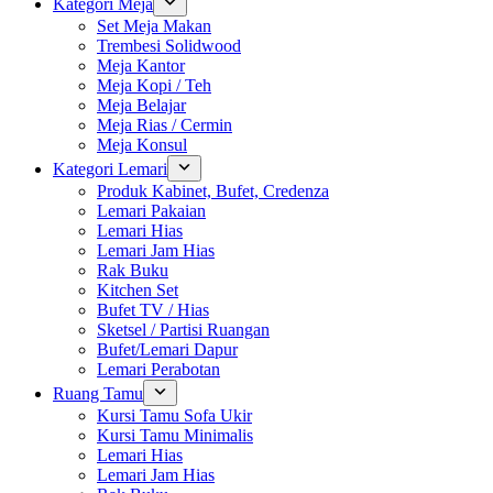
Kategori Meja
Set Meja Makan
Trembesi Solidwood
Meja Kantor
Meja Kopi / Teh
Meja Belajar
Meja Rias / Cermin
Meja Konsul
Kategori Lemari
Produk Kabinet, Bufet, Credenza
Lemari Pakaian
Lemari Hias
Lemari Jam Hias
Rak Buku
Kitchen Set
Bufet TV / Hias
Sketsel / Partisi Ruangan
Bufet/Lemari Dapur
Lemari Perabotan
Ruang Tamu
Kursi Tamu Sofa Ukir
Kursi Tamu Minimalis
Lemari Hias
Lemari Jam Hias