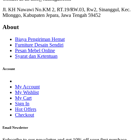
Jl. KH Nawawi No.KM 2, RT.19/RW.03, Rw2, Sinanggul, Kec.
Mlonggo, Kabupaten Jepara, Jawa Tengah 59452
About
Biaya Pengiriman Hemat
Furniture Desain Sendiri
Pesan Mebel Online
Syarat dan Ketentuan
Account
My Account
My Wishlist
My Cart
Sign In
Hot Offers
Checkout
Email Newsletter
Subscribe to our newsletter and get 10% off your first purchase