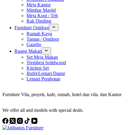
Meja Kantor
Mimbar Masjid
Meja Kopi / Teh
Rak Dinding
Furniture Outdoor
Rumah Kayu
Taman / Outdoor
Gazebo
Ruang Makan
Set Meja Makan
Trembesi Solidwood
Kitchen Set
Bufet/Lemari Dapur
Lemari Perabotan
Konsultan Interior Design
Furniture Vila, proyek, kafe, rumah, hotel dan vila. dan Kantor
Discover the Best Furniture Choices for Your Project
We offer all and models with special deals.