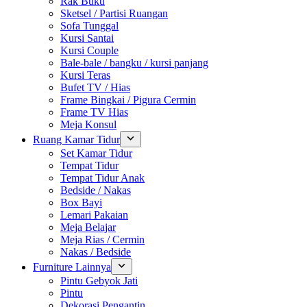
Rak Buku
Sketsel / Partisi Ruangan
Sofa Tunggal
Kursi Santai
Kursi Couple
Bale-bale / bangku / kursi panjang
Kursi Teras
Bufet TV / Hias
Frame Bingkai / Pigura Cermin
Frame TV Hias
Meja Konsul
Ruang Kamar Tidur
Set Kamar Tidur
Tempat Tidur
Tempat Tidur Anak
Bedside / Nakas
Box Bayi
Lemari Pakaian
Meja Belajar
Meja Rias / Cermin
Nakas / Bedside
Furniture Lainnya
Pintu Gebyok Jati
Pintu
Dekorasi Pengantin