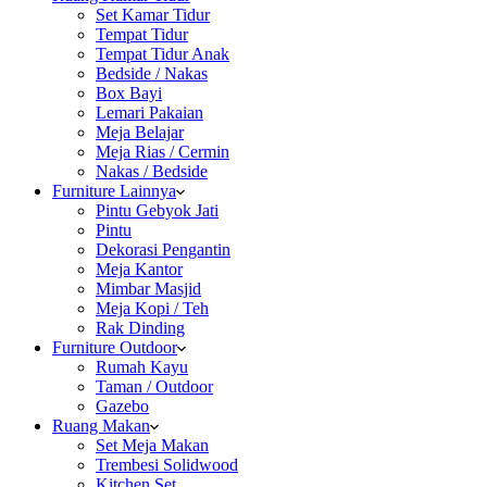
Set Kamar Tidur
Tempat Tidur
Tempat Tidur Anak
Bedside / Nakas
Box Bayi
Lemari Pakaian
Meja Belajar
Meja Rias / Cermin
Nakas / Bedside
Furniture Lainnya
Pintu Gebyok Jati
Pintu
Dekorasi Pengantin
Meja Kantor
Mimbar Masjid
Meja Kopi / Teh
Rak Dinding
Furniture Outdoor
Rumah Kayu
Taman / Outdoor
Gazebo
Ruang Makan
Set Meja Makan
Trembesi Solidwood
Kitchen Set