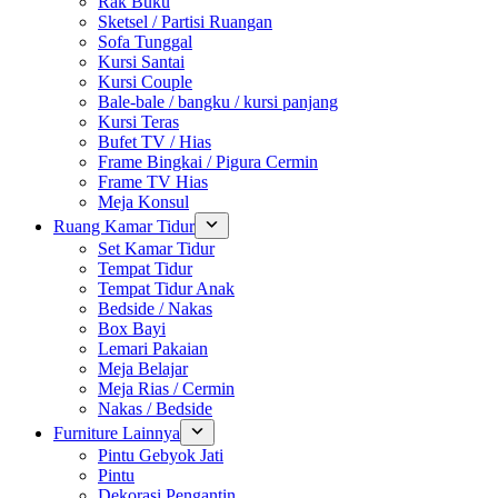
Rak Buku
Sketsel / Partisi Ruangan
Sofa Tunggal
Kursi Santai
Kursi Couple
Bale-bale / bangku / kursi panjang
Kursi Teras
Bufet TV / Hias
Frame Bingkai / Pigura Cermin
Frame TV Hias
Meja Konsul
Ruang Kamar Tidur
Set Kamar Tidur
Tempat Tidur
Tempat Tidur Anak
Bedside / Nakas
Box Bayi
Lemari Pakaian
Meja Belajar
Meja Rias / Cermin
Nakas / Bedside
Furniture Lainnya
Pintu Gebyok Jati
Pintu
Dekorasi Pengantin