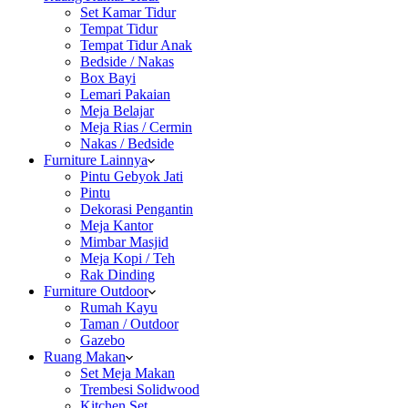
Set Kamar Tidur
Tempat Tidur
Tempat Tidur Anak
Bedside / Nakas
Box Bayi
Lemari Pakaian
Meja Belajar
Meja Rias / Cermin
Nakas / Bedside
Furniture Lainnya
Pintu Gebyok Jati
Pintu
Dekorasi Pengantin
Meja Kantor
Mimbar Masjid
Meja Kopi / Teh
Rak Dinding
Furniture Outdoor
Rumah Kayu
Taman / Outdoor
Gazebo
Ruang Makan
Set Meja Makan
Trembesi Solidwood
Kitchen Set