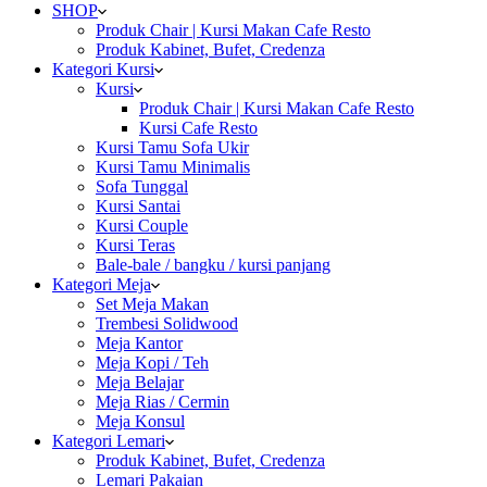
SHOP
Produk Chair | Kursi Makan Cafe Resto
Produk Kabinet, Bufet, Credenza
Kategori Kursi
Kursi
Produk Chair | Kursi Makan Cafe Resto
Kursi Cafe Resto
Kursi Tamu Sofa Ukir
Kursi Tamu Minimalis
Sofa Tunggal
Kursi Santai
Kursi Couple
Kursi Teras
Bale-bale / bangku / kursi panjang
Kategori Meja
Set Meja Makan
Trembesi Solidwood
Meja Kantor
Meja Kopi / Teh
Meja Belajar
Meja Rias / Cermin
Meja Konsul
Kategori Lemari
Produk Kabinet, Bufet, Credenza
Lemari Pakaian