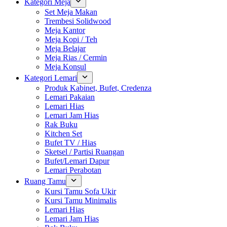
Kategori Meja
Set Meja Makan
Trembesi Solidwood
Meja Kantor
Meja Kopi / Teh
Meja Belajar
Meja Rias / Cermin
Meja Konsul
Kategori Lemari
Produk Kabinet, Bufet, Credenza
Lemari Pakaian
Lemari Hias
Lemari Jam Hias
Rak Buku
Kitchen Set
Bufet TV / Hias
Sketsel / Partisi Ruangan
Bufet/Lemari Dapur
Lemari Perabotan
Ruang Tamu
Kursi Tamu Sofa Ukir
Kursi Tamu Minimalis
Lemari Hias
Lemari Jam Hias