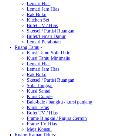
Lemari Hias
Lemari Jam Hias
Rak Buku
Kitchen Set
Bufet TV / Hias
Sketsel / Partisi Ruangan
Bufet/Lemari Dapur
Lemari Perabotan
Ruang Tamu
Kursi Tamu Sofa Ukir
Kursi Tamu Minimalis
Lemari Hias
Lemari Jam Hias
Rak Buku
Sketsel / Partisi Ruangan
Sofa Tunggal
Kursi Santai
Kursi Couple
Bale-bale / bangku / kursi panjang
Kursi Teras
Bufet TV / Hias
Frame Bingkai / Pigura Cermin
Frame TV Hias
Meja Konsul
Ruang Kamar Tidur