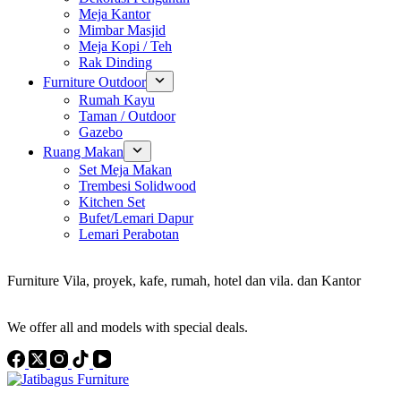
Meja Kantor
Mimbar Masjid
Meja Kopi / Teh
Rak Dinding
Furniture Outdoor
Rumah Kayu
Taman / Outdoor
Gazebo
Ruang Makan
Set Meja Makan
Trembesi Solidwood
Kitchen Set
Bufet/Lemari Dapur
Lemari Perabotan
Konsultan Interior Design
Furniture Vila, proyek, kafe, rumah, hotel dan vila. dan Kantor
Discover the Best Furniture Choices for Your Project
We offer all and models with special deals.