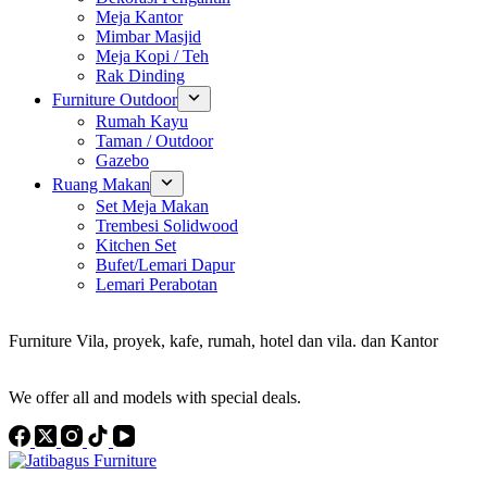
Meja Kantor
Mimbar Masjid
Meja Kopi / Teh
Rak Dinding
Furniture Outdoor
Rumah Kayu
Taman / Outdoor
Gazebo
Ruang Makan
Set Meja Makan
Trembesi Solidwood
Kitchen Set
Bufet/Lemari Dapur
Lemari Perabotan
Konsultan Interior Design
Furniture Vila, proyek, kafe, rumah, hotel dan vila. dan Kantor
Discover the Best Furniture Choices for Your Project
We offer all and models with special deals.