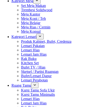
Kategori Meja
Set Meja Makan
Trembesi Solidwood
Meja Kantor
Meja Kopi / Teh
Meja Belajar
Meja Rias / Cermin
Meja Konsul
Kategori Lemari
Produk Kabinet, Bufet, Credenza
Lemari Pakaian
Lemari Hias
Lemari Jam Hias
Rak Buku
Kitchen Set
Bufet TV / Hias
Sketsel / Partisi Ruangan
Bufet/Lemari Dapur
Lemari Perabotan
Ruang Tamu
Kursi Tamu Sofa Ukir
Kursi Tamu Minimalis
Lemari Hias
Lemari Jam Hias