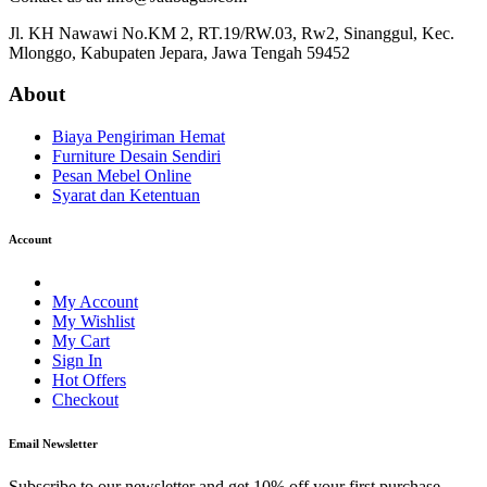
Jl. KH Nawawi No.KM 2, RT.19/RW.03, Rw2, Sinanggul, Kec.
Mlonggo, Kabupaten Jepara, Jawa Tengah 59452
About
Biaya Pengiriman Hemat
Furniture Desain Sendiri
Pesan Mebel Online
Syarat dan Ketentuan
Account
My Account
My Wishlist
My Cart
Sign In
Hot Offers
Checkout
Email Newsletter
Subscribe to our newsletter and get 10% off your first purchase