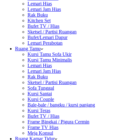
Lemari Hias
Lemari Jam Hias
Rak Buku
Kitchen Set
Bufet TV / Hias
Sketsel / Partisi Ruangan
Bufet/Lemari Dapur
Lemari Perabotan
Ruang Tamu
Kursi Tamu Sofa Ukir
Kursi Tamu Minimalis
Lemari Hias
Lemari Jam Hias
Rak Buku
Sketsel / Partisi Ruangan
Sofa Tunggal
Kursi Santai
Kursi Couple
Bale-bale / bangku / kursi panjang
Kursi Teras
Bufet TV / Hias
Frame Bingkai / Pigura Cermin
Frame TV Hias
Meja Konsul
Ruang Kamar Tidur