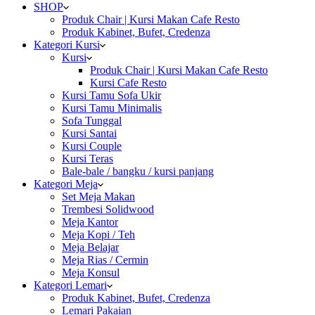
SHOP
Produk Chair | Kursi Makan Cafe Resto
Produk Kabinet, Bufet, Credenza
Kategori Kursi
Kursi
Produk Chair | Kursi Makan Cafe Resto
Kursi Cafe Resto
Kursi Tamu Sofa Ukir
Kursi Tamu Minimalis
Sofa Tunggal
Kursi Santai
Kursi Couple
Kursi Teras
Bale-bale / bangku / kursi panjang
Kategori Meja
Set Meja Makan
Trembesi Solidwood
Meja Kantor
Meja Kopi / Teh
Meja Belajar
Meja Rias / Cermin
Meja Konsul
Kategori Lemari
Produk Kabinet, Bufet, Credenza
Lemari Pakaian