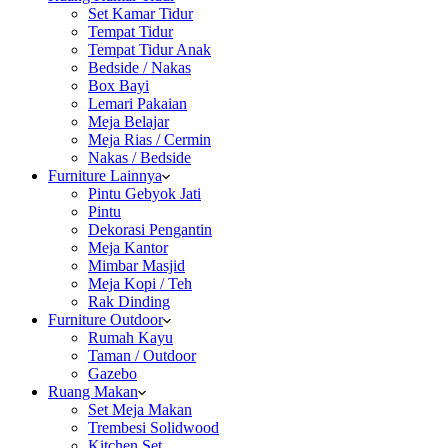
Set Kamar Tidur
Tempat Tidur
Tempat Tidur Anak
Bedside / Nakas
Box Bayi
Lemari Pakaian
Meja Belajar
Meja Rias / Cermin
Nakas / Bedside
Furniture Lainnya
Pintu Gebyok Jati
Pintu
Dekorasi Pengantin
Meja Kantor
Mimbar Masjid
Meja Kopi / Teh
Rak Dinding
Furniture Outdoor
Rumah Kayu
Taman / Outdoor
Gazebo
Ruang Makan
Set Meja Makan
Trembesi Solidwood
Kitchen Set