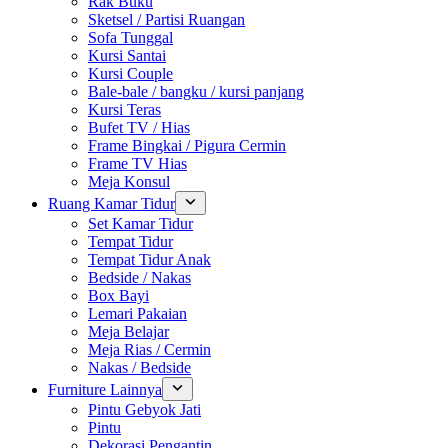
Rak Buku
Sketsel / Partisi Ruangan
Sofa Tunggal
Kursi Santai
Kursi Couple
Bale-bale / bangku / kursi panjang
Kursi Teras
Bufet TV / Hias
Frame Bingkai / Pigura Cermin
Frame TV Hias
Meja Konsul
Ruang Kamar Tidur
Set Kamar Tidur
Tempat Tidur
Tempat Tidur Anak
Bedside / Nakas
Box Bayi
Lemari Pakaian
Meja Belajar
Meja Rias / Cermin
Nakas / Bedside
Furniture Lainnya
Pintu Gebyok Jati
Pintu
Dekorasi Pengantin