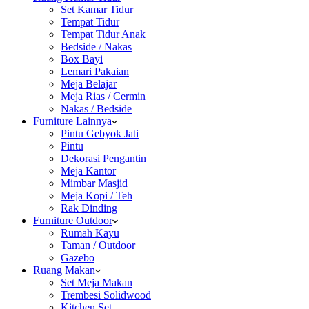
Set Kamar Tidur
Tempat Tidur
Tempat Tidur Anak
Bedside / Nakas
Box Bayi
Lemari Pakaian
Meja Belajar
Meja Rias / Cermin
Nakas / Bedside
Furniture Lainnya
Pintu Gebyok Jati
Pintu
Dekorasi Pengantin
Meja Kantor
Mimbar Masjid
Meja Kopi / Teh
Rak Dinding
Furniture Outdoor
Rumah Kayu
Taman / Outdoor
Gazebo
Ruang Makan
Set Meja Makan
Trembesi Solidwood
Kitchen Set