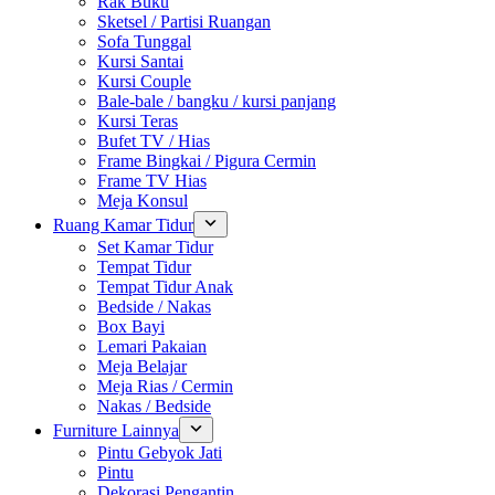
Rak Buku
Sketsel / Partisi Ruangan
Sofa Tunggal
Kursi Santai
Kursi Couple
Bale-bale / bangku / kursi panjang
Kursi Teras
Bufet TV / Hias
Frame Bingkai / Pigura Cermin
Frame TV Hias
Meja Konsul
Ruang Kamar Tidur
Set Kamar Tidur
Tempat Tidur
Tempat Tidur Anak
Bedside / Nakas
Box Bayi
Lemari Pakaian
Meja Belajar
Meja Rias / Cermin
Nakas / Bedside
Furniture Lainnya
Pintu Gebyok Jati
Pintu
Dekorasi Pengantin