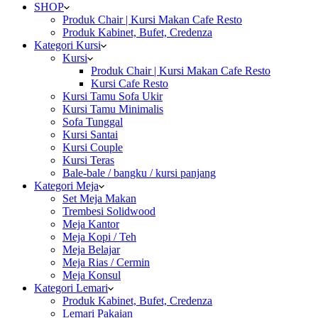
SHOP
Produk Chair | Kursi Makan Cafe Resto
Produk Kabinet, Bufet, Credenza
Kategori Kursi
Kursi
Produk Chair | Kursi Makan Cafe Resto
Kursi Cafe Resto
Kursi Tamu Sofa Ukir
Kursi Tamu Minimalis
Sofa Tunggal
Kursi Santai
Kursi Couple
Kursi Teras
Bale-bale / bangku / kursi panjang
Kategori Meja
Set Meja Makan
Trembesi Solidwood
Meja Kantor
Meja Kopi / Teh
Meja Belajar
Meja Rias / Cermin
Meja Konsul
Kategori Lemari
Produk Kabinet, Bufet, Credenza
Lemari Pakaian