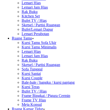
Lemari Hias
Lemari Jam Hias
Rak Buku
Kitchen Set
Bufet TV / Hias
Sketsel / Partisi Ruangan
Bufet/Lemari Dapur
Lemari Perabotan
Ruang Tamu
Kursi Tamu Sofa Ukir
Kursi Tamu Minimalis
Lemari Hias
Lemari Jam Hias
Rak Buku
Sketsel / Partisi Ruangan
Sofa Tunggal
Kursi Santai
Kursi Couple
Bale-bale / bangku / kursi panjang
Kursi Teras
Bufet TV / Hias
Frame Bingkai / Pigura Cermin
Frame TV Hias
Meja Konsul
Ruang Kamar Tidur