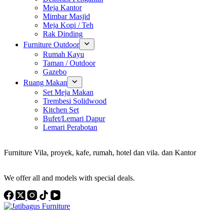
Meja Kantor
Mimbar Masjid
Meja Kopi / Teh
Rak Dinding
Furniture Outdoor
Rumah Kayu
Taman / Outdoor
Gazebo
Ruang Makan
Set Meja Makan
Trembesi Solidwood
Kitchen Set
Bufet/Lemari Dapur
Lemari Perabotan
Konsultan Interior Design
Furniture Vila, proyek, kafe, rumah, hotel dan vila. dan Kantor
Discover the Best Furniture Choices for Your Project
We offer all and models with special deals.