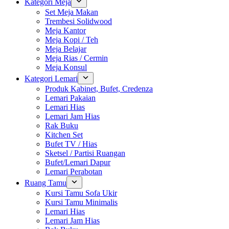
Kategori Meja
Set Meja Makan
Trembesi Solidwood
Meja Kantor
Meja Kopi / Teh
Meja Belajar
Meja Rias / Cermin
Meja Konsul
Kategori Lemari
Produk Kabinet, Bufet, Credenza
Lemari Pakaian
Lemari Hias
Lemari Jam Hias
Rak Buku
Kitchen Set
Bufet TV / Hias
Sketsel / Partisi Ruangan
Bufet/Lemari Dapur
Lemari Perabotan
Ruang Tamu
Kursi Tamu Sofa Ukir
Kursi Tamu Minimalis
Lemari Hias
Lemari Jam Hias