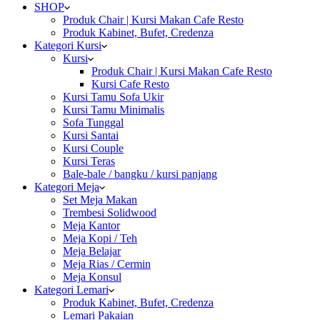
SHOP
Produk Chair | Kursi Makan Cafe Resto
Produk Kabinet, Bufet, Credenza
Kategori Kursi
Kursi
Produk Chair | Kursi Makan Cafe Resto
Kursi Cafe Resto
Kursi Tamu Sofa Ukir
Kursi Tamu Minimalis
Sofa Tunggal
Kursi Santai
Kursi Couple
Kursi Teras
Bale-bale / bangku / kursi panjang
Kategori Meja
Set Meja Makan
Trembesi Solidwood
Meja Kantor
Meja Kopi / Teh
Meja Belajar
Meja Rias / Cermin
Meja Konsul
Kategori Lemari
Produk Kabinet, Bufet, Credenza
Lemari Pakaian