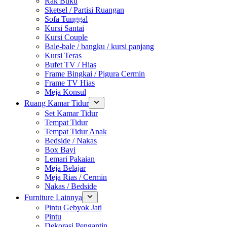
Rak Buku
Sketsel / Partisi Ruangan
Sofa Tunggal
Kursi Santai
Kursi Couple
Bale-bale / bangku / kursi panjang
Kursi Teras
Bufet TV / Hias
Frame Bingkai / Pigura Cermin
Frame TV Hias
Meja Konsul
Ruang Kamar Tidur
Set Kamar Tidur
Tempat Tidur
Tempat Tidur Anak
Bedside / Nakas
Box Bayi
Lemari Pakaian
Meja Belajar
Meja Rias / Cermin
Nakas / Bedside
Furniture Lainnya
Pintu Gebyok Jati
Pintu
Dekorasi Pengantin