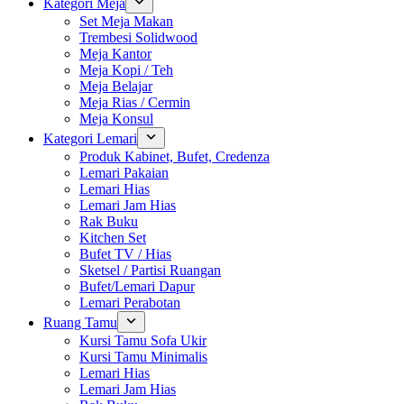
Kategori Meja
Set Meja Makan
Trembesi Solidwood
Meja Kantor
Meja Kopi / Teh
Meja Belajar
Meja Rias / Cermin
Meja Konsul
Kategori Lemari
Produk Kabinet, Bufet, Credenza
Lemari Pakaian
Lemari Hias
Lemari Jam Hias
Rak Buku
Kitchen Set
Bufet TV / Hias
Sketsel / Partisi Ruangan
Bufet/Lemari Dapur
Lemari Perabotan
Ruang Tamu
Kursi Tamu Sofa Ukir
Kursi Tamu Minimalis
Lemari Hias
Lemari Jam Hias