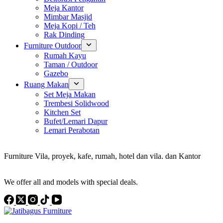
Meja Kantor
Mimbar Masjid
Meja Kopi / Teh
Rak Dinding
Furniture Outdoor
Rumah Kayu
Taman / Outdoor
Gazebo
Ruang Makan
Set Meja Makan
Trembesi Solidwood
Kitchen Set
Bufet/Lemari Dapur
Lemari Perabotan
Konsultan Interior Design
Furniture Vila, proyek, kafe, rumah, hotel dan vila. dan Kantor
Discover the Best Furniture Choices for Your Project
We offer all and models with special deals.