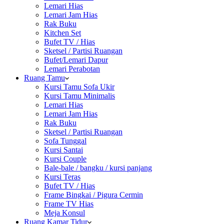
Lemari Hias
Lemari Jam Hias
Rak Buku
Kitchen Set
Bufet TV / Hias
Sketsel / Partisi Ruangan
Bufet/Lemari Dapur
Lemari Perabotan
Ruang Tamu
Kursi Tamu Sofa Ukir
Kursi Tamu Minimalis
Lemari Hias
Lemari Jam Hias
Rak Buku
Sketsel / Partisi Ruangan
Sofa Tunggal
Kursi Santai
Kursi Couple
Bale-bale / bangku / kursi panjang
Kursi Teras
Bufet TV / Hias
Frame Bingkai / Pigura Cermin
Frame TV Hias
Meja Konsul
Ruang Kamar Tidur