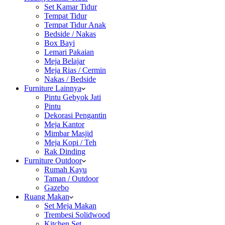
Set Kamar Tidur
Tempat Tidur
Tempat Tidur Anak
Bedside / Nakas
Box Bayi
Lemari Pakaian
Meja Belajar
Meja Rias / Cermin
Nakas / Bedside
Furniture Lainnya
Pintu Gebyok Jati
Pintu
Dekorasi Pengantin
Meja Kantor
Mimbar Masjid
Meja Kopi / Teh
Rak Dinding
Furniture Outdoor
Rumah Kayu
Taman / Outdoor
Gazebo
Ruang Makan
Set Meja Makan
Trembesi Solidwood
Kitchen Set