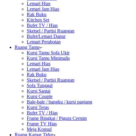
Lemari Hias
Lemari Jam Hias
Rak Buku
Kitchen Set
Bufet TV / Hias
Sketsel / Partisi Ruangan
Bufet/Lemari Dapur
Lemari Perabotan
Ruang Tamu
Kursi Tamu Sofa Ukir
Kursi Tamu Minimalis
Lemari Hias
Lemari Jam Hias
Rak Buku
Sketsel / Partisi Ruangan
Sofa Tunggal
Kursi Santai
Kursi Couple
Bale-bale / bangku / kursi panjang
Kursi Teras
Bufet TV / Hias
Frame Bingkai / Pigura Cermin
Frame TV Hias
Meja Konsul
Ruang Kamar Tidur