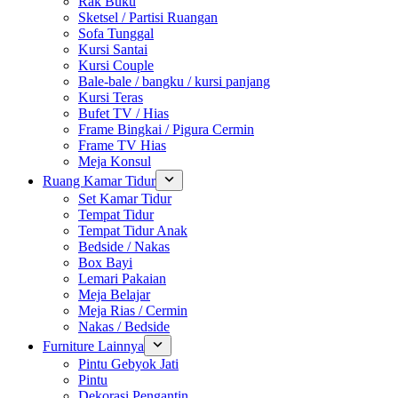
Rak Buku
Sketsel / Partisi Ruangan
Sofa Tunggal
Kursi Santai
Kursi Couple
Bale-bale / bangku / kursi panjang
Kursi Teras
Bufet TV / Hias
Frame Bingkai / Pigura Cermin
Frame TV Hias
Meja Konsul
Ruang Kamar Tidur
Set Kamar Tidur
Tempat Tidur
Tempat Tidur Anak
Bedside / Nakas
Box Bayi
Lemari Pakaian
Meja Belajar
Meja Rias / Cermin
Nakas / Bedside
Furniture Lainnya
Pintu Gebyok Jati
Pintu
Dekorasi Pengantin