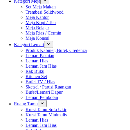
Kategori Meja
Set Meja Makan
Trembesi Solidwood
Meja Kantor
Meja Kopi / Teh
Meja Belajar
Meja Rias / Cermin
Meja Konsul
Kategori Lemari
Produk Kabinet, Bufet, Credenza
Lemari Pakaian
Lemari Hias
Lemari Jam Hias
Rak Buku
Kitchen Set
Bufet TV / Hias
Sketsel / Partisi Ruangan
Bufet/Lemari Dapur
Lemari Perabotan
Ruang Tamu
Kursi Tamu Sofa Ukir
Kursi Tamu Minimalis
Lemari Hias
Lemari Jam Hias