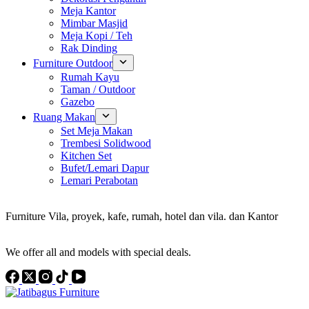
Meja Kantor
Mimbar Masjid
Meja Kopi / Teh
Rak Dinding
Furniture Outdoor
Rumah Kayu
Taman / Outdoor
Gazebo
Ruang Makan
Set Meja Makan
Trembesi Solidwood
Kitchen Set
Bufet/Lemari Dapur
Lemari Perabotan
Konsultan Interior Design
Furniture Vila, proyek, kafe, rumah, hotel dan vila. dan Kantor
Discover the Best Furniture Choices for Your Project
We offer all and models with special deals.