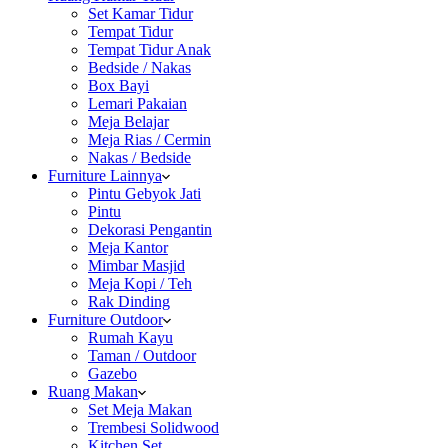
Set Kamar Tidur
Tempat Tidur
Tempat Tidur Anak
Bedside / Nakas
Box Bayi
Lemari Pakaian
Meja Belajar
Meja Rias / Cermin
Nakas / Bedside
Furniture Lainnya
Pintu Gebyok Jati
Pintu
Dekorasi Pengantin
Meja Kantor
Mimbar Masjid
Meja Kopi / Teh
Rak Dinding
Furniture Outdoor
Rumah Kayu
Taman / Outdoor
Gazebo
Ruang Makan
Set Meja Makan
Trembesi Solidwood
Kitchen Set