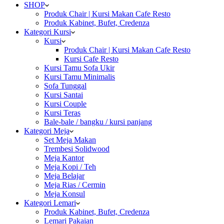
SHOP
Produk Chair | Kursi Makan Cafe Resto
Produk Kabinet, Bufet, Credenza
Kategori Kursi
Kursi
Produk Chair | Kursi Makan Cafe Resto
Kursi Cafe Resto
Kursi Tamu Sofa Ukir
Kursi Tamu Minimalis
Sofa Tunggal
Kursi Santai
Kursi Couple
Kursi Teras
Bale-bale / bangku / kursi panjang
Kategori Meja
Set Meja Makan
Trembesi Solidwood
Meja Kantor
Meja Kopi / Teh
Meja Belajar
Meja Rias / Cermin
Meja Konsul
Kategori Lemari
Produk Kabinet, Bufet, Credenza
Lemari Pakaian