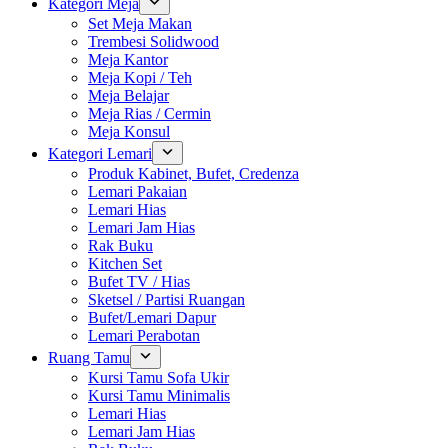
Kategori Meja
Set Meja Makan
Trembesi Solidwood
Meja Kantor
Meja Kopi / Teh
Meja Belajar
Meja Rias / Cermin
Meja Konsul
Kategori Lemari
Produk Kabinet, Bufet, Credenza
Lemari Pakaian
Lemari Hias
Lemari Jam Hias
Rak Buku
Kitchen Set
Bufet TV / Hias
Sketsel / Partisi Ruangan
Bufet/Lemari Dapur
Lemari Perabotan
Ruang Tamu
Kursi Tamu Sofa Ukir
Kursi Tamu Minimalis
Lemari Hias
Lemari Jam Hias