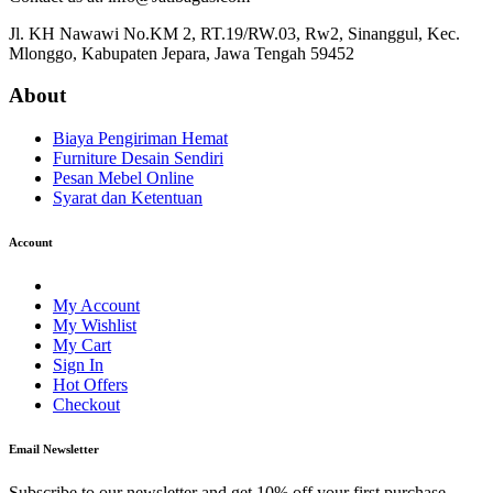
Jl. KH Nawawi No.KM 2, RT.19/RW.03, Rw2, Sinanggul, Kec.
Mlonggo, Kabupaten Jepara, Jawa Tengah 59452
About
Biaya Pengiriman Hemat
Furniture Desain Sendiri
Pesan Mebel Online
Syarat dan Ketentuan
Account
My Account
My Wishlist
My Cart
Sign In
Hot Offers
Checkout
Email Newsletter
Subscribe to our newsletter and get 10% off your first purchase