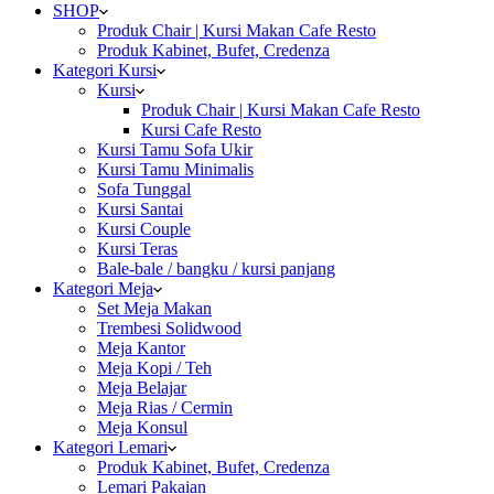
SHOP
Produk Chair | Kursi Makan Cafe Resto
Produk Kabinet, Bufet, Credenza
Kategori Kursi
Kursi
Produk Chair | Kursi Makan Cafe Resto
Kursi Cafe Resto
Kursi Tamu Sofa Ukir
Kursi Tamu Minimalis
Sofa Tunggal
Kursi Santai
Kursi Couple
Kursi Teras
Bale-bale / bangku / kursi panjang
Kategori Meja
Set Meja Makan
Trembesi Solidwood
Meja Kantor
Meja Kopi / Teh
Meja Belajar
Meja Rias / Cermin
Meja Konsul
Kategori Lemari
Produk Kabinet, Bufet, Credenza
Lemari Pakaian