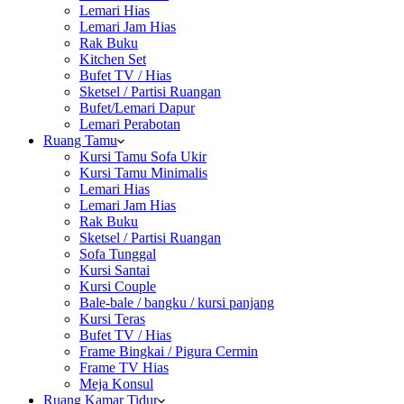
Lemari Hias
Lemari Jam Hias
Rak Buku
Kitchen Set
Bufet TV / Hias
Sketsel / Partisi Ruangan
Bufet/Lemari Dapur
Lemari Perabotan
Ruang Tamu
Kursi Tamu Sofa Ukir
Kursi Tamu Minimalis
Lemari Hias
Lemari Jam Hias
Rak Buku
Sketsel / Partisi Ruangan
Sofa Tunggal
Kursi Santai
Kursi Couple
Bale-bale / bangku / kursi panjang
Kursi Teras
Bufet TV / Hias
Frame Bingkai / Pigura Cermin
Frame TV Hias
Meja Konsul
Ruang Kamar Tidur