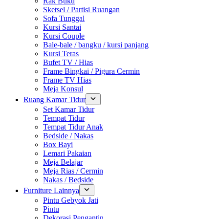
Rak Buku
Sketsel / Partisi Ruangan
Sofa Tunggal
Kursi Santai
Kursi Couple
Bale-bale / bangku / kursi panjang
Kursi Teras
Bufet TV / Hias
Frame Bingkai / Pigura Cermin
Frame TV Hias
Meja Konsul
Ruang Kamar Tidur
Set Kamar Tidur
Tempat Tidur
Tempat Tidur Anak
Bedside / Nakas
Box Bayi
Lemari Pakaian
Meja Belajar
Meja Rias / Cermin
Nakas / Bedside
Furniture Lainnya
Pintu Gebyok Jati
Pintu
Dekorasi Pengantin