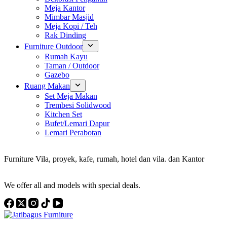
Meja Kantor
Mimbar Masjid
Meja Kopi / Teh
Rak Dinding
Furniture Outdoor
Rumah Kayu
Taman / Outdoor
Gazebo
Ruang Makan
Set Meja Makan
Trembesi Solidwood
Kitchen Set
Bufet/Lemari Dapur
Lemari Perabotan
Konsultan Interior Design
Furniture Vila, proyek, kafe, rumah, hotel dan vila. dan Kantor
Discover the Best Furniture Choices for Your Project
We offer all and models with special deals.