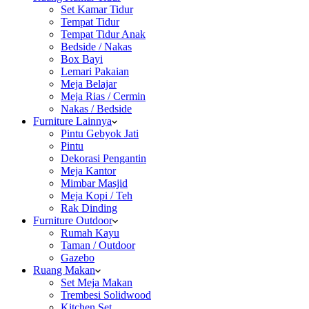
Set Kamar Tidur
Tempat Tidur
Tempat Tidur Anak
Bedside / Nakas
Box Bayi
Lemari Pakaian
Meja Belajar
Meja Rias / Cermin
Nakas / Bedside
Furniture Lainnya
Pintu Gebyok Jati
Pintu
Dekorasi Pengantin
Meja Kantor
Mimbar Masjid
Meja Kopi / Teh
Rak Dinding
Furniture Outdoor
Rumah Kayu
Taman / Outdoor
Gazebo
Ruang Makan
Set Meja Makan
Trembesi Solidwood
Kitchen Set