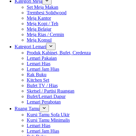
Kategori Meja
Set Meja Makan
Trembesi Solidwood
Meja Kantor
Meja Kopi / Teh
Meja Belajar
Meja Rias / Cermin
Meja Konsul
Kategori Lemari
Produk Kabinet, Bufet, Credenza
Lemari Pakaian
Lemari Hias
Lemari Jam Hias
Rak Buku
Kitchen Set
Bufet TV / Hias
Sketsel / Partisi Ruangan
Bufet/Lemari Dapur
Lemari Perabotan
Ruang Tamu
Kursi Tamu Sofa Ukir
Kursi Tamu Minimalis
Lemari Hias
Lemari Jam Hias