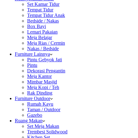
Set Kamar Tidur
Tempat Tidur
Tempat Tidur Anak
Bedside / Nakas
Box Bayi
Lemari Pakaian
Meja Belajar
Meja Rias / Cermin
Nakas / Bedside
Furniture Lainnya
Pintu Gebyok Jati
Pintu
Dekorasi Pengantin
Meja Kantor
Mimbar Masjid
Meja Kopi / Teh
Rak Dinding
Furniture Outdoor
Rumah Kayu
Taman / Outdoor
Gazebo
Ruang Makan
Set Meja Makan
Trembesi Solidwood
Kitchen Set