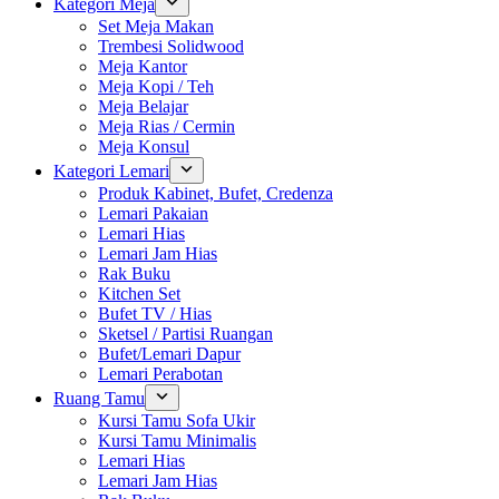
Kategori Meja
Set Meja Makan
Trembesi Solidwood
Meja Kantor
Meja Kopi / Teh
Meja Belajar
Meja Rias / Cermin
Meja Konsul
Kategori Lemari
Produk Kabinet, Bufet, Credenza
Lemari Pakaian
Lemari Hias
Lemari Jam Hias
Rak Buku
Kitchen Set
Bufet TV / Hias
Sketsel / Partisi Ruangan
Bufet/Lemari Dapur
Lemari Perabotan
Ruang Tamu
Kursi Tamu Sofa Ukir
Kursi Tamu Minimalis
Lemari Hias
Lemari Jam Hias