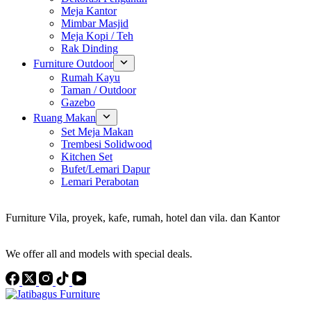
Meja Kantor
Mimbar Masjid
Meja Kopi / Teh
Rak Dinding
Furniture Outdoor
Rumah Kayu
Taman / Outdoor
Gazebo
Ruang Makan
Set Meja Makan
Trembesi Solidwood
Kitchen Set
Bufet/Lemari Dapur
Lemari Perabotan
Konsultan Interior Design
Furniture Vila, proyek, kafe, rumah, hotel dan vila. dan Kantor
Discover the Best Furniture Choices for Your Project
We offer all and models with special deals.