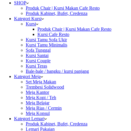
SHOP
Produk Chair | Kursi Makan Cafe Resto
Produk Kabinet, Bufet, Credenza
Kategori Kursi
Kursi
Produk Chair | Kursi Makan Cafe Resto
Kursi Cafe Resto
Kursi Tamu Sofa Ukir
Kursi Tamu Minimalis
Sofa Tunggal
Kursi Santai
Kursi Couple
Kursi Teras
Bale-bale / bangku / kursi panjang
Kategori Meja
Set Meja Makan
Trembesi Solidwood
Meja Kantor
Meja Kopi / Teh
Meja Belajar
Meja Rias / Cermin
Meja Konsul
Kategori Lemari
Produk Kabinet, Bufet, Credenza
Lemari Pakaian