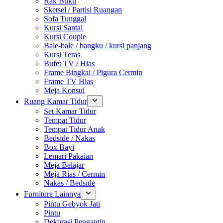
Rak Buku
Sketsel / Partisi Ruangan
Sofa Tunggal
Kursi Santai
Kursi Couple
Bale-bale / bangku / kursi panjang
Kursi Teras
Bufet TV / Hias
Frame Bingkai / Pigura Cermin
Frame TV Hias
Meja Konsul
Ruang Kamar Tidur
Set Kamar Tidur
Tempat Tidur
Tempat Tidur Anak
Bedside / Nakas
Box Bayi
Lemari Pakaian
Meja Belajar
Meja Rias / Cermin
Nakas / Bedside
Furniture Lainnya
Pintu Gebyok Jati
Pintu
Dekorasi Pengantin