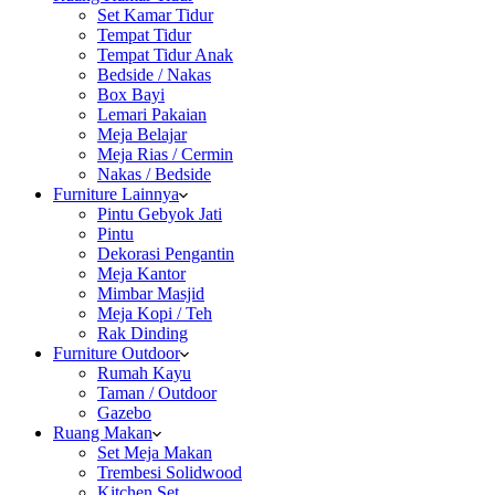
Set Kamar Tidur
Tempat Tidur
Tempat Tidur Anak
Bedside / Nakas
Box Bayi
Lemari Pakaian
Meja Belajar
Meja Rias / Cermin
Nakas / Bedside
Furniture Lainnya
Pintu Gebyok Jati
Pintu
Dekorasi Pengantin
Meja Kantor
Mimbar Masjid
Meja Kopi / Teh
Rak Dinding
Furniture Outdoor
Rumah Kayu
Taman / Outdoor
Gazebo
Ruang Makan
Set Meja Makan
Trembesi Solidwood
Kitchen Set