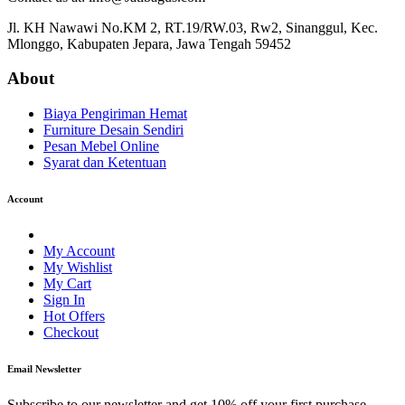
Jl. KH Nawawi No.KM 2, RT.19/RW.03, Rw2, Sinanggul, Kec.
Mlonggo, Kabupaten Jepara, Jawa Tengah 59452
About
Biaya Pengiriman Hemat
Furniture Desain Sendiri
Pesan Mebel Online
Syarat dan Ketentuan
Account
My Account
My Wishlist
My Cart
Sign In
Hot Offers
Checkout
Email Newsletter
Subscribe to our newsletter and get 10% off your first purchase