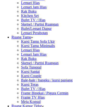
Lemari Hias
Lemari Jam Hias
Rak Buku
Kitchen Set
Bufet TV / Hias
Sketsel / Partisi Ruangan
Bufet/Lemari Dapur
Lemari Perabotan
Ruang Tamu
Kursi Tamu Sofa Ukir
Kursi Tamu Minimalis
Lemari Hias
Lemari Jam Hias
Rak Buku
Sketsel / Partisi Ruangan
Sofa Tunggal
Kursi Santai
Kursi Couple
Bale-bale / bangku / kursi panjang
Kursi Teras
Bufet TV / Hias
Frame Bingkai / Pigura Cermin
Frame TV Hias
Meja Konsul
Ruang Kamar Tidur