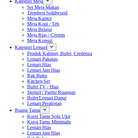
Kategori Meja
Set Meja Makan
Trembesi Solidwood
Meja Kantor
Meja Kopi / Teh
Meja Belajar
Meja Rias / Cermin
Meja Konsul
Kategori Lemari
Produk Kabinet, Bufet, Credenza
Lemari Pakaian
Lemari Hias
Lemari Jam Hias
Rak Buku
Kitchen Set
Bufet TV / Hias
Sketsel / Partisi Ruangan
Bufet/Lemari Dapur
Lemari Perabotan
Ruang Tamu
Kursi Tamu Sofa Ukir
Kursi Tamu Minimalis
Lemari Hias
Lemari Jam Hias