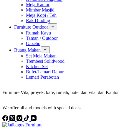
Meja Kantor
Mimbar Masjid
Meja Kopi / Teh
Rak Dinding
Furniture Outdoor
Rumah Kayu
Taman / Outdoor
Gazebo
Ruang Makan
Set Meja Makan
Trembesi Solidwood
Kitchen Set
Bufet/Lemari Dapur
Lemari Perabotan
Konsultan Interior Design
Furniture Vila, proyek, kafe, rumah, hotel dan vila. dan Kantor
Discover the Best Furniture Choices for Your Project
We offer all and models with special deals.