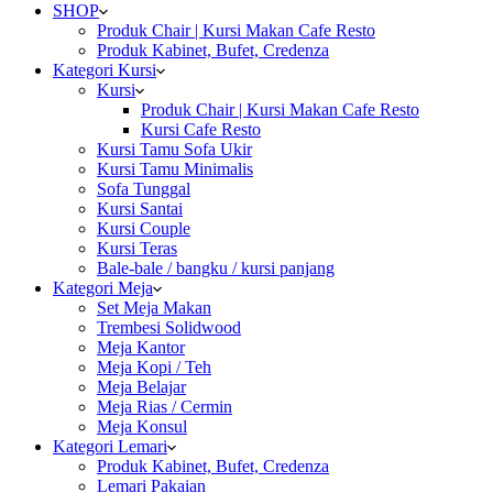
SHOP
Produk Chair | Kursi Makan Cafe Resto
Produk Kabinet, Bufet, Credenza
Kategori Kursi
Kursi
Produk Chair | Kursi Makan Cafe Resto
Kursi Cafe Resto
Kursi Tamu Sofa Ukir
Kursi Tamu Minimalis
Sofa Tunggal
Kursi Santai
Kursi Couple
Kursi Teras
Bale-bale / bangku / kursi panjang
Kategori Meja
Set Meja Makan
Trembesi Solidwood
Meja Kantor
Meja Kopi / Teh
Meja Belajar
Meja Rias / Cermin
Meja Konsul
Kategori Lemari
Produk Kabinet, Bufet, Credenza
Lemari Pakaian