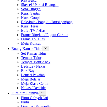
Rak Buku
Sketsel / Partisi Ruangan
Sofa Tunggal
Kursi Santai
Kursi Couple
Bale-bale / bangku / kursi panjang
Kursi Teras
Bufet TV / Hias
Frame Bingkai / Pigura Cermin
Frame TV Hias
Meja Konsul
Ruang Kamar Tidur
Set Kamar Tidur
Tempat Tidur
Tempat Tidur Anak
Bedside / Nakas
Box Bayi
Lemari Pakaian
Meja Belajar
Meja Rias / Cermin
Nakas / Bedside
Furniture Lainnya
Pintu Gebyok Jati
Pintu
Dekorasi Pengantin