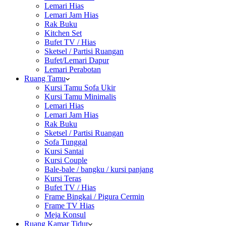
Lemari Hias
Lemari Jam Hias
Rak Buku
Kitchen Set
Bufet TV / Hias
Sketsel / Partisi Ruangan
Bufet/Lemari Dapur
Lemari Perabotan
Ruang Tamu
Kursi Tamu Sofa Ukir
Kursi Tamu Minimalis
Lemari Hias
Lemari Jam Hias
Rak Buku
Sketsel / Partisi Ruangan
Sofa Tunggal
Kursi Santai
Kursi Couple
Bale-bale / bangku / kursi panjang
Kursi Teras
Bufet TV / Hias
Frame Bingkai / Pigura Cermin
Frame TV Hias
Meja Konsul
Ruang Kamar Tidur