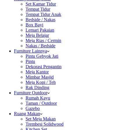
Set Kamar Tidur
Tempat Tidur
Tempat Tidur Anak
Bedside / Nakas
Box Bayi
Lemari Pakaian
Meja Belajar
Meja Rias / Cermin
Nakas / Bedside
Furniture Lainnya
Pintu Gebyok Jati
Pintu
Dekorasi Pengantin
Meja Kantor
Mimbar Masjid
Meja Kopi / Teh
Rak Dinding
Furniture Outdoor
Rumah Kayu
Taman / Outdoor
Gazebo
Ruang Makan
Set Meja Makan
Trembesi Solidwood
Kitchen Set