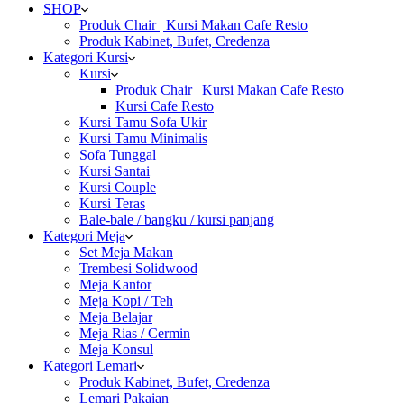
SHOP
Produk Chair | Kursi Makan Cafe Resto
Produk Kabinet, Bufet, Credenza
Kategori Kursi
Kursi
Produk Chair | Kursi Makan Cafe Resto
Kursi Cafe Resto
Kursi Tamu Sofa Ukir
Kursi Tamu Minimalis
Sofa Tunggal
Kursi Santai
Kursi Couple
Kursi Teras
Bale-bale / bangku / kursi panjang
Kategori Meja
Set Meja Makan
Trembesi Solidwood
Meja Kantor
Meja Kopi / Teh
Meja Belajar
Meja Rias / Cermin
Meja Konsul
Kategori Lemari
Produk Kabinet, Bufet, Credenza
Lemari Pakaian