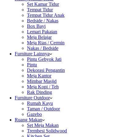
Set Kamar Tidur
Tempat Tidur
Tempat Tidur Anak
Bedside / Nakas
Box Bayi
Lemari Pakaian
Meja Belajar
Meja Rias / Cermin
Nakas / Bedside
Furniture Lainnya
Pintu Gebyok Jati
Pintu
Dekorasi Pengantin
Meja Kantor
Mimbar Masjid
Meja Kopi / Teh
Rak Dinding
Furniture Outdoor
Rumah Kayu
Taman / Outdoor
Gazebo
Ruang Makan
Set Meja Makan
Trembesi Solidwood
Kitchen Set