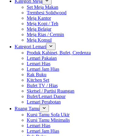
Kategori Meja
Set Meja Makan
Trembesi Solidwood
Meja Kantor
Meja Kopi / Teh
Meja Belajar
Meja Rias / Cermin
Meja Konsul
Kategori Lemari
Produk Kabinet, Bufet, Credenza
Lemari Pakaian
Lemari Hias
Lemari Jam Hias
Rak Buku
Kitchen Set
Bufet TV / Hias
Sketsel / Partisi Ruangan
Bufet/Lemari Dapur
Lemari Perabotan
Ruang Tamu
Kursi Tamu Sofa Ukir
Kursi Tamu Minimalis
Lemari Hias
Lemari Jam Hias