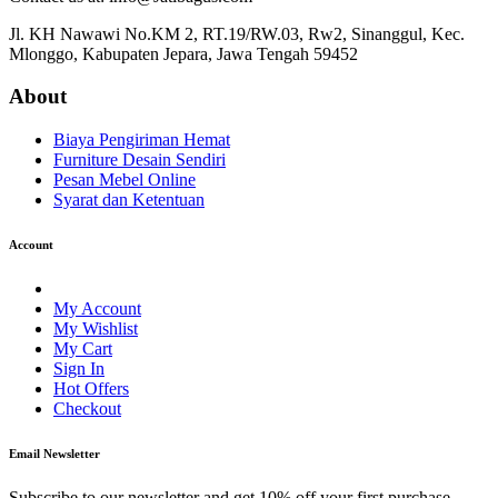
Jl. KH Nawawi No.KM 2, RT.19/RW.03, Rw2, Sinanggul, Kec.
Mlonggo, Kabupaten Jepara, Jawa Tengah 59452
About
Biaya Pengiriman Hemat
Furniture Desain Sendiri
Pesan Mebel Online
Syarat dan Ketentuan
Account
My Account
My Wishlist
My Cart
Sign In
Hot Offers
Checkout
Email Newsletter
Subscribe to our newsletter and get 10% off your first purchase