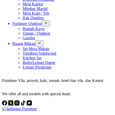
Meja Kantor
Mimbar Masjid
Meja Kopi / Teh
Rak Dinding
Furniture Outdoor
Rumah Kayu
Taman / Outdoor
Gazebo
Ruang Makan
Set Meja Makan
Trembesi Solidwood
Kitchen Set
Bufet/Lemari Dapur
Lemari Perabotan
Konsultan Interior Design
Furniture Vila, proyek, kafe, rumah, hotel dan vila. dan Kantor
Discover the Best Furniture Choices for Your Project
We offer all and models with special deals.