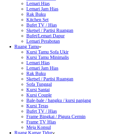
Lemari Hias
Lemari Jam Hias
Rak Buku
Kitchen Set
Bufet TV / Hias
Sketsel / Partisi Ruangan
Bufet/Lemari Dapur
Lemari Perabotan
Ruang Tamu
Kursi Tamu Sofa Ukir
Kursi Tamu Minimalis
Lemari Hias
Lemari Jam Hias
Rak Buku
Sketsel / Partisi Ruangan
Sofa Tunggal
Kursi Santai
Kursi Couple
Bale-bale / bangku / kursi panjang
Kursi Teras
Bufet TV / Hias
Frame Bingkai / Pigura Cermin
Frame TV Hias
Meja Konsul
Ruang Kamar Tidur