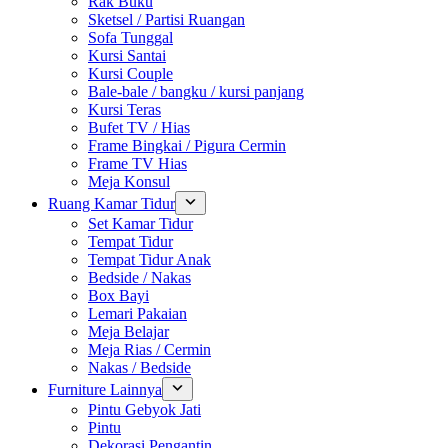
Rak Buku
Sketsel / Partisi Ruangan
Sofa Tunggal
Kursi Santai
Kursi Couple
Bale-bale / bangku / kursi panjang
Kursi Teras
Bufet TV / Hias
Frame Bingkai / Pigura Cermin
Frame TV Hias
Meja Konsul
Ruang Kamar Tidur
Set Kamar Tidur
Tempat Tidur
Tempat Tidur Anak
Bedside / Nakas
Box Bayi
Lemari Pakaian
Meja Belajar
Meja Rias / Cermin
Nakas / Bedside
Furniture Lainnya
Pintu Gebyok Jati
Pintu
Dekorasi Pengantin