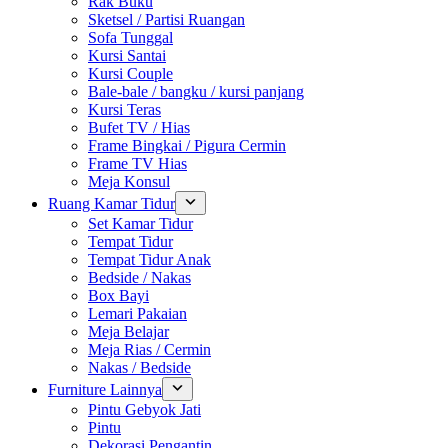
Rak Buku
Sketsel / Partisi Ruangan
Sofa Tunggal
Kursi Santai
Kursi Couple
Bale-bale / bangku / kursi panjang
Kursi Teras
Bufet TV / Hias
Frame Bingkai / Pigura Cermin
Frame TV Hias
Meja Konsul
Ruang Kamar Tidur
Set Kamar Tidur
Tempat Tidur
Tempat Tidur Anak
Bedside / Nakas
Box Bayi
Lemari Pakaian
Meja Belajar
Meja Rias / Cermin
Nakas / Bedside
Furniture Lainnya
Pintu Gebyok Jati
Pintu
Dekorasi Pengantin