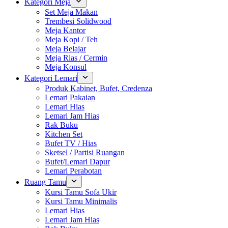
Kategori Meja
Set Meja Makan
Trembesi Solidwood
Meja Kantor
Meja Kopi / Teh
Meja Belajar
Meja Rias / Cermin
Meja Konsul
Kategori Lemari
Produk Kabinet, Bufet, Credenza
Lemari Pakaian
Lemari Hias
Lemari Jam Hias
Rak Buku
Kitchen Set
Bufet TV / Hias
Sketsel / Partisi Ruangan
Bufet/Lemari Dapur
Lemari Perabotan
Ruang Tamu
Kursi Tamu Sofa Ukir
Kursi Tamu Minimalis
Lemari Hias
Lemari Jam Hias