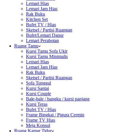
Lemari Hias
Lemari Jam Hias
Rak Buku
Kitchen Set
Bufet TV / Hias
Sketsel / Partisi Ruangan
Bufet/Lemari Dapur
Lemari Perabotan
Ruang Tamu
Kursi Tamu Sofa Ukir
Kursi Tamu Minimalis
Lemari Hias
Lemari Jam Hias
Rak Buku
Sketsel / Partisi Ruangan
Sofa Tunggal
Kursi Santai
Kursi Couple
Bale-bale / bangku / kursi panjang
Kursi Teras
Bufet TV / Hias
Frame Bingkai / Pigura Cermin
Frame TV Hias
Meja Konsul
Ruang Kamar Tidur