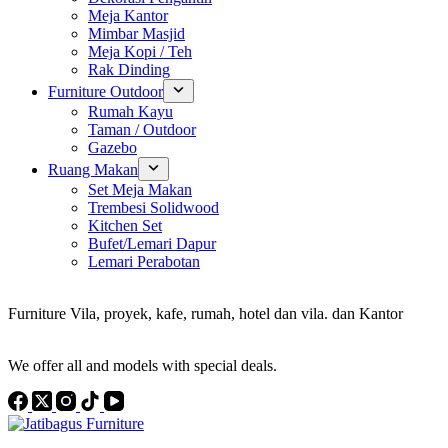
Meja Kantor
Mimbar Masjid
Meja Kopi / Teh
Rak Dinding
Furniture Outdoor
Rumah Kayu
Taman / Outdoor
Gazebo
Ruang Makan
Set Meja Makan
Trembesi Solidwood
Kitchen Set
Bufet/Lemari Dapur
Lemari Perabotan
Konsultan Interior Design
Furniture Vila, proyek, kafe, rumah, hotel dan vila. dan Kantor
Discover the Best Furniture Choices for Your Project
We offer all and models with special deals.