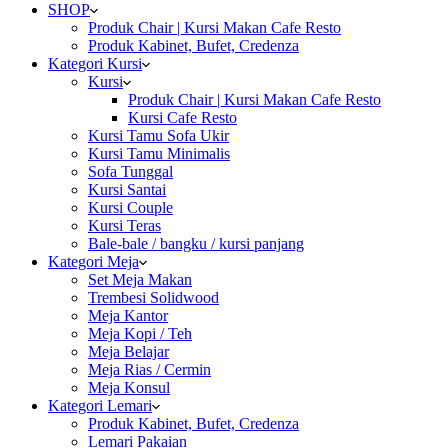
SHOP
Produk Chair | Kursi Makan Cafe Resto
Produk Kabinet, Bufet, Credenza
Kategori Kursi
Kursi
Produk Chair | Kursi Makan Cafe Resto
Kursi Cafe Resto
Kursi Tamu Sofa Ukir
Kursi Tamu Minimalis
Sofa Tunggal
Kursi Santai
Kursi Couple
Kursi Teras
Bale-bale / bangku / kursi panjang
Kategori Meja
Set Meja Makan
Trembesi Solidwood
Meja Kantor
Meja Kopi / Teh
Meja Belajar
Meja Rias / Cermin
Meja Konsul
Kategori Lemari
Produk Kabinet, Bufet, Credenza
Lemari Pakaian