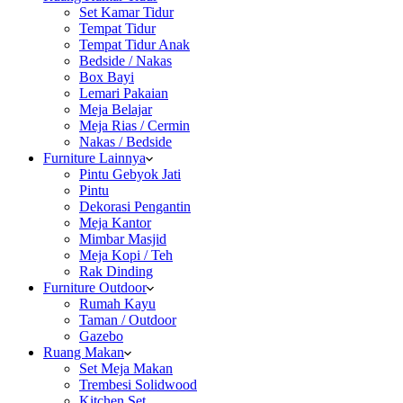
Set Kamar Tidur
Tempat Tidur
Tempat Tidur Anak
Bedside / Nakas
Box Bayi
Lemari Pakaian
Meja Belajar
Meja Rias / Cermin
Nakas / Bedside
Furniture Lainnya
Pintu Gebyok Jati
Pintu
Dekorasi Pengantin
Meja Kantor
Mimbar Masjid
Meja Kopi / Teh
Rak Dinding
Furniture Outdoor
Rumah Kayu
Taman / Outdoor
Gazebo
Ruang Makan
Set Meja Makan
Trembesi Solidwood
Kitchen Set