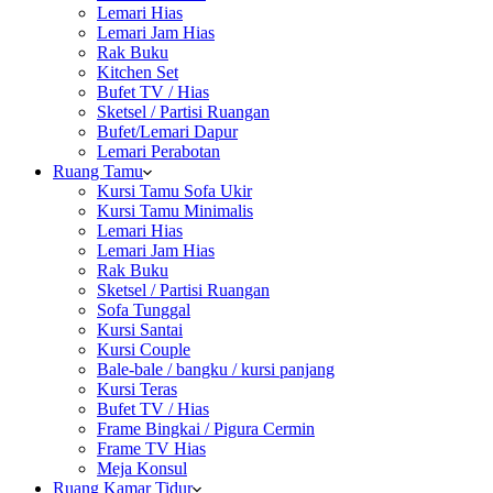
Lemari Hias
Lemari Jam Hias
Rak Buku
Kitchen Set
Bufet TV / Hias
Sketsel / Partisi Ruangan
Bufet/Lemari Dapur
Lemari Perabotan
Ruang Tamu
Kursi Tamu Sofa Ukir
Kursi Tamu Minimalis
Lemari Hias
Lemari Jam Hias
Rak Buku
Sketsel / Partisi Ruangan
Sofa Tunggal
Kursi Santai
Kursi Couple
Bale-bale / bangku / kursi panjang
Kursi Teras
Bufet TV / Hias
Frame Bingkai / Pigura Cermin
Frame TV Hias
Meja Konsul
Ruang Kamar Tidur