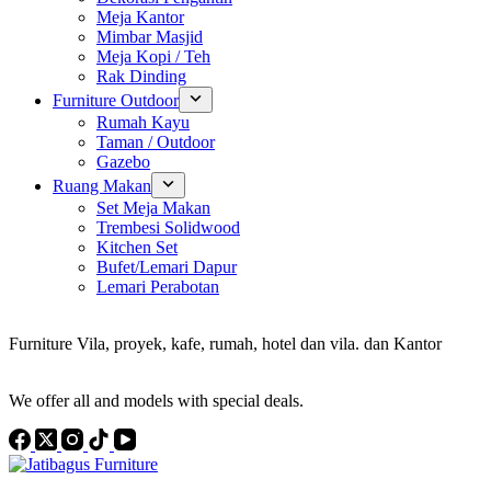
Meja Kantor
Mimbar Masjid
Meja Kopi / Teh
Rak Dinding
Furniture Outdoor
Rumah Kayu
Taman / Outdoor
Gazebo
Ruang Makan
Set Meja Makan
Trembesi Solidwood
Kitchen Set
Bufet/Lemari Dapur
Lemari Perabotan
Konsultan Interior Design
Furniture Vila, proyek, kafe, rumah, hotel dan vila. dan Kantor
Discover the Best Furniture Choices for Your Project
We offer all and models with special deals.