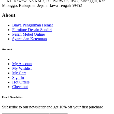
Jl. KH Nawawi No.KM 2, RT.19/RW.03, Rw2, Sinanggul, Kec.
Mlonggo, Kabupaten Jepara, Jawa Tengah 59452
About
Biaya Pengiriman Hemat
Furniture Desain Sendiri
Pesan Mebel Online
Syarat dan Ketentuan
Account
My Account
My Wishlist
My Cart
Sign In
Hot Offers
Checkout
Email Newsletter
Subscribe to our newsletter and get 10% off your first purchase