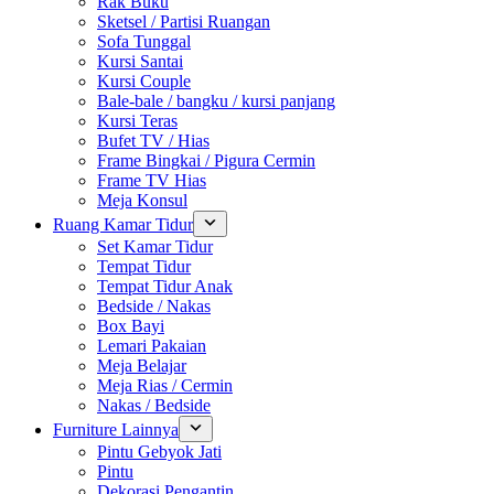
Rak Buku
Sketsel / Partisi Ruangan
Sofa Tunggal
Kursi Santai
Kursi Couple
Bale-bale / bangku / kursi panjang
Kursi Teras
Bufet TV / Hias
Frame Bingkai / Pigura Cermin
Frame TV Hias
Meja Konsul
Ruang Kamar Tidur
Set Kamar Tidur
Tempat Tidur
Tempat Tidur Anak
Bedside / Nakas
Box Bayi
Lemari Pakaian
Meja Belajar
Meja Rias / Cermin
Nakas / Bedside
Furniture Lainnya
Pintu Gebyok Jati
Pintu
Dekorasi Pengantin