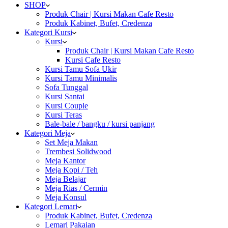
SHOP
Produk Chair | Kursi Makan Cafe Resto
Produk Kabinet, Bufet, Credenza
Kategori Kursi
Kursi
Produk Chair | Kursi Makan Cafe Resto
Kursi Cafe Resto
Kursi Tamu Sofa Ukir
Kursi Tamu Minimalis
Sofa Tunggal
Kursi Santai
Kursi Couple
Kursi Teras
Bale-bale / bangku / kursi panjang
Kategori Meja
Set Meja Makan
Trembesi Solidwood
Meja Kantor
Meja Kopi / Teh
Meja Belajar
Meja Rias / Cermin
Meja Konsul
Kategori Lemari
Produk Kabinet, Bufet, Credenza
Lemari Pakaian