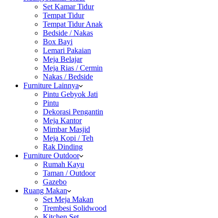
Set Kamar Tidur
Tempat Tidur
Tempat Tidur Anak
Bedside / Nakas
Box Bayi
Lemari Pakaian
Meja Belajar
Meja Rias / Cermin
Nakas / Bedside
Furniture Lainnya
Pintu Gebyok Jati
Pintu
Dekorasi Pengantin
Meja Kantor
Mimbar Masjid
Meja Kopi / Teh
Rak Dinding
Furniture Outdoor
Rumah Kayu
Taman / Outdoor
Gazebo
Ruang Makan
Set Meja Makan
Trembesi Solidwood
Kitchen Set