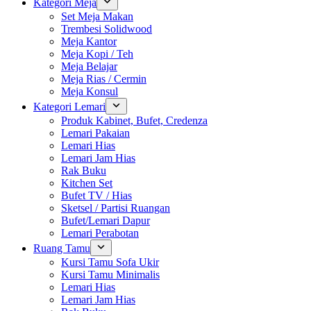
Kategori Meja
Set Meja Makan
Trembesi Solidwood
Meja Kantor
Meja Kopi / Teh
Meja Belajar
Meja Rias / Cermin
Meja Konsul
Kategori Lemari
Produk Kabinet, Bufet, Credenza
Lemari Pakaian
Lemari Hias
Lemari Jam Hias
Rak Buku
Kitchen Set
Bufet TV / Hias
Sketsel / Partisi Ruangan
Bufet/Lemari Dapur
Lemari Perabotan
Ruang Tamu
Kursi Tamu Sofa Ukir
Kursi Tamu Minimalis
Lemari Hias
Lemari Jam Hias