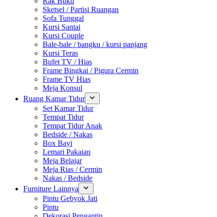
Rak Buku
Sketsel / Partisi Ruangan
Sofa Tunggal
Kursi Santai
Kursi Couple
Bale-bale / bangku / kursi panjang
Kursi Teras
Bufet TV / Hias
Frame Bingkai / Pigura Cermin
Frame TV Hias
Meja Konsul
Ruang Kamar Tidur
Set Kamar Tidur
Tempat Tidur
Tempat Tidur Anak
Bedside / Nakas
Box Bayi
Lemari Pakaian
Meja Belajar
Meja Rias / Cermin
Nakas / Bedside
Furniture Lainnya
Pintu Gebyok Jati
Pintu
Dekorasi Pengantin