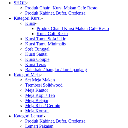
SHOP
Produk Chair | Kursi Makan Cafe Resto
Produk Kabinet, Bufet, Credenza
Kategori Kursi
Kursi
Produk Chair | Kursi Makan Cafe Resto
Kursi Cafe Resto
Kursi Tamu Sofa Ukir
Kursi Tamu Minimalis
Sofa Tunggal
Kursi Santai
Kursi Couple
Kursi Teras
Bale-bale / bangku / kursi panjang
Kategori Meja
Set Meja Makan
Trembesi Solidwood
Meja Kantor
Meja Kopi / Teh
Meja Belajar
Meja Rias / Cermin
Meja Konsul
Kategori Lemari
Produk Kabinet, Bufet, Credenza
Lemari Pakaian