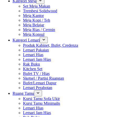
Kategori Meja
Set Meja Makan
Trembesi Solidwood
Meja Kantor
Meja Kopi / Teh
Meja Belajar
Meja Rias / Cermin
Meja Konsul
Kategori Lemari
Produk Kabinet, Bufet, Credenza
Lemari Pakaian
Lemari Hias
Lemari Jam Hias
Rak Buku
Kitchen Set
Bufet TV / Hias
Sketsel / Partisi Ruangan
Bufet/Lemari Dapur
Lemari Perabotan
Ruang Tamu
Kursi Tamu Sofa Ukir
Kursi Tamu Minimalis
Lemari Hias
Lemari Jam Hias