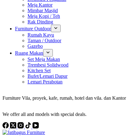
Meja Kantor
Mimbar Masjid
Meja Kopi / Teh
Rak Dinding
Furniture Outdoor
Rumah Kayu
Taman / Outdoor
Gazebo
Ruang Makan
Set Meja Makan
Trembesi Solidwood
Kitchen Set
Bufet/Lemari Dapur
Lemari Perabotan
Konsultan Interior Design
Furniture Vila, proyek, kafe, rumah, hotel dan vila. dan Kantor
Discover the Best Furniture Choices for Your Project
We offer all and models with special deals.