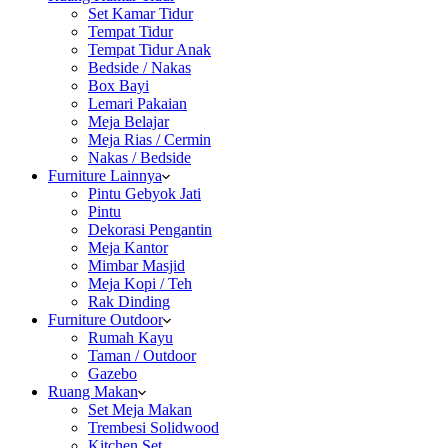
Set Kamar Tidur
Tempat Tidur
Tempat Tidur Anak
Bedside / Nakas
Box Bayi
Lemari Pakaian
Meja Belajar
Meja Rias / Cermin
Nakas / Bedside
Furniture Lainnya
Pintu Gebyok Jati
Pintu
Dekorasi Pengantin
Meja Kantor
Mimbar Masjid
Meja Kopi / Teh
Rak Dinding
Furniture Outdoor
Rumah Kayu
Taman / Outdoor
Gazebo
Ruang Makan
Set Meja Makan
Trembesi Solidwood
Kitchen Set