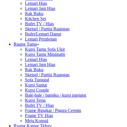
Lemari Hias
Lemari Jam Hias
Rak Buku
Kitchen Set
Bufet TV / Hias
Sketsel / Partisi Ruangan
Bufet/Lemari Dapur
Lemari Perabotan
Ruang Tamu
Kursi Tamu Sofa Ukir
Kursi Tamu Minimalis
Lemari Hias
Lemari Jam Hias
Rak Buku
Sketsel / Partisi Ruangan
Sofa Tunggal
Kursi Santai
Kursi Couple
Bale-bale / bangku / kursi panjang
Kursi Teras
Bufet TV / Hias
Frame Bingkai / Pigura Cermin
Frame TV Hias
Meja Konsul
Ruang Kamar Tidur