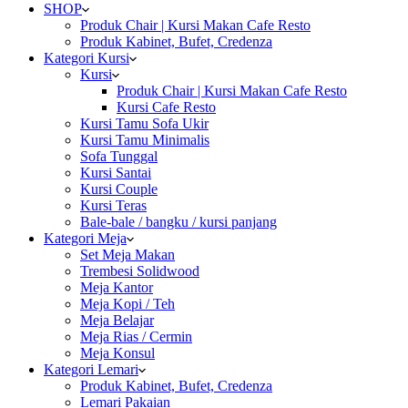
SHOP
Produk Chair | Kursi Makan Cafe Resto
Produk Kabinet, Bufet, Credenza
Kategori Kursi
Kursi
Produk Chair | Kursi Makan Cafe Resto
Kursi Cafe Resto
Kursi Tamu Sofa Ukir
Kursi Tamu Minimalis
Sofa Tunggal
Kursi Santai
Kursi Couple
Kursi Teras
Bale-bale / bangku / kursi panjang
Kategori Meja
Set Meja Makan
Trembesi Solidwood
Meja Kantor
Meja Kopi / Teh
Meja Belajar
Meja Rias / Cermin
Meja Konsul
Kategori Lemari
Produk Kabinet, Bufet, Credenza
Lemari Pakaian