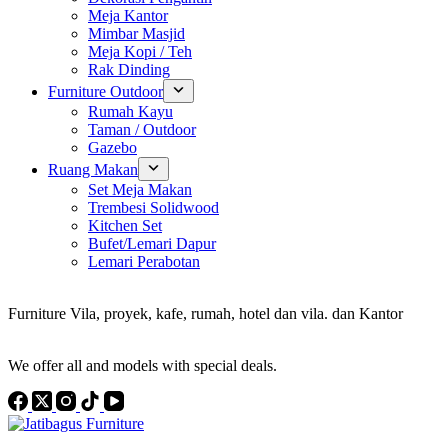
Meja Kantor
Mimbar Masjid
Meja Kopi / Teh
Rak Dinding
Furniture Outdoor
Rumah Kayu
Taman / Outdoor
Gazebo
Ruang Makan
Set Meja Makan
Trembesi Solidwood
Kitchen Set
Bufet/Lemari Dapur
Lemari Perabotan
Konsultan Interior Design
Furniture Vila, proyek, kafe, rumah, hotel dan vila. dan Kantor
Discover the Best Furniture Choices for Your Project
We offer all and models with special deals.