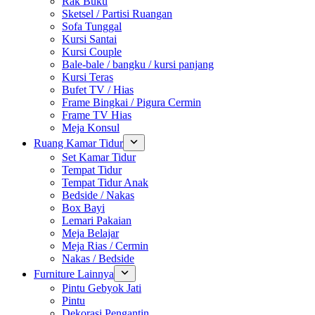
Rak Buku
Sketsel / Partisi Ruangan
Sofa Tunggal
Kursi Santai
Kursi Couple
Bale-bale / bangku / kursi panjang
Kursi Teras
Bufet TV / Hias
Frame Bingkai / Pigura Cermin
Frame TV Hias
Meja Konsul
Ruang Kamar Tidur
Set Kamar Tidur
Tempat Tidur
Tempat Tidur Anak
Bedside / Nakas
Box Bayi
Lemari Pakaian
Meja Belajar
Meja Rias / Cermin
Nakas / Bedside
Furniture Lainnya
Pintu Gebyok Jati
Pintu
Dekorasi Pengantin