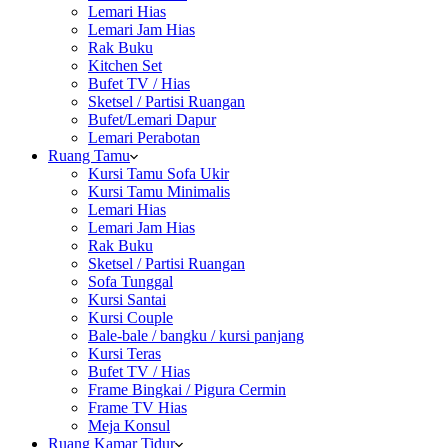
Lemari Hias
Lemari Jam Hias
Rak Buku
Kitchen Set
Bufet TV / Hias
Sketsel / Partisi Ruangan
Bufet/Lemari Dapur
Lemari Perabotan
Ruang Tamu
Kursi Tamu Sofa Ukir
Kursi Tamu Minimalis
Lemari Hias
Lemari Jam Hias
Rak Buku
Sketsel / Partisi Ruangan
Sofa Tunggal
Kursi Santai
Kursi Couple
Bale-bale / bangku / kursi panjang
Kursi Teras
Bufet TV / Hias
Frame Bingkai / Pigura Cermin
Frame TV Hias
Meja Konsul
Ruang Kamar Tidur