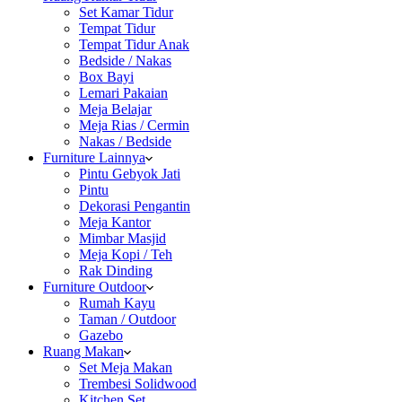
Set Kamar Tidur
Tempat Tidur
Tempat Tidur Anak
Bedside / Nakas
Box Bayi
Lemari Pakaian
Meja Belajar
Meja Rias / Cermin
Nakas / Bedside
Furniture Lainnya
Pintu Gebyok Jati
Pintu
Dekorasi Pengantin
Meja Kantor
Mimbar Masjid
Meja Kopi / Teh
Rak Dinding
Furniture Outdoor
Rumah Kayu
Taman / Outdoor
Gazebo
Ruang Makan
Set Meja Makan
Trembesi Solidwood
Kitchen Set