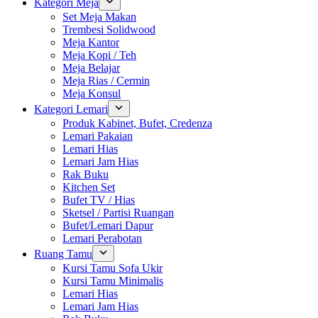
Kategori Meja
Set Meja Makan
Trembesi Solidwood
Meja Kantor
Meja Kopi / Teh
Meja Belajar
Meja Rias / Cermin
Meja Konsul
Kategori Lemari
Produk Kabinet, Bufet, Credenza
Lemari Pakaian
Lemari Hias
Lemari Jam Hias
Rak Buku
Kitchen Set
Bufet TV / Hias
Sketsel / Partisi Ruangan
Bufet/Lemari Dapur
Lemari Perabotan
Ruang Tamu
Kursi Tamu Sofa Ukir
Kursi Tamu Minimalis
Lemari Hias
Lemari Jam Hias