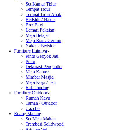
Set Kamar Tidur
Tempat Tidur
Tempat Tidur Anak
Bedside / Nakas
Box Bayi
Lemari Pakaian
Meja Belajar
Meja Rias / Cermin
Nakas / Bedside
Furniture Lainnya
Pintu Gebyok Jati
Pintu
Dekorasi Pengantin
Meja Kantor
Mimbar Masjid
Meja Kopi / Teh
Rak Dinding
Furniture Outdoor
Rumah Kayu
Taman / Outdoor
Gazebo
Ruang Makan
Set Meja Makan
Trembesi Solidwood
Kitchen Set