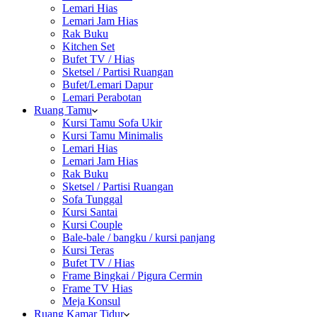
Lemari Hias
Lemari Jam Hias
Rak Buku
Kitchen Set
Bufet TV / Hias
Sketsel / Partisi Ruangan
Bufet/Lemari Dapur
Lemari Perabotan
Ruang Tamu
Kursi Tamu Sofa Ukir
Kursi Tamu Minimalis
Lemari Hias
Lemari Jam Hias
Rak Buku
Sketsel / Partisi Ruangan
Sofa Tunggal
Kursi Santai
Kursi Couple
Bale-bale / bangku / kursi panjang
Kursi Teras
Bufet TV / Hias
Frame Bingkai / Pigura Cermin
Frame TV Hias
Meja Konsul
Ruang Kamar Tidur