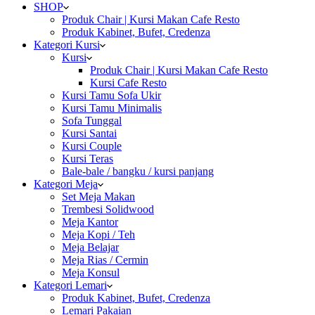
SHOP
Produk Chair | Kursi Makan Cafe Resto
Produk Kabinet, Bufet, Credenza
Kategori Kursi
Kursi
Produk Chair | Kursi Makan Cafe Resto
Kursi Cafe Resto
Kursi Tamu Sofa Ukir
Kursi Tamu Minimalis
Sofa Tunggal
Kursi Santai
Kursi Couple
Kursi Teras
Bale-bale / bangku / kursi panjang
Kategori Meja
Set Meja Makan
Trembesi Solidwood
Meja Kantor
Meja Kopi / Teh
Meja Belajar
Meja Rias / Cermin
Meja Konsul
Kategori Lemari
Produk Kabinet, Bufet, Credenza
Lemari Pakaian