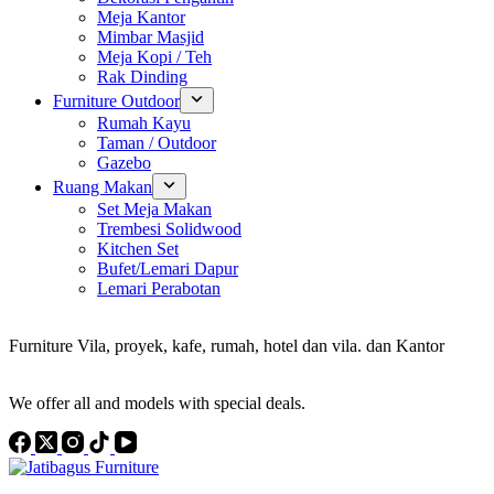
Meja Kantor
Mimbar Masjid
Meja Kopi / Teh
Rak Dinding
Furniture Outdoor
Rumah Kayu
Taman / Outdoor
Gazebo
Ruang Makan
Set Meja Makan
Trembesi Solidwood
Kitchen Set
Bufet/Lemari Dapur
Lemari Perabotan
Konsultan Interior Design
Furniture Vila, proyek, kafe, rumah, hotel dan vila. dan Kantor
Discover the Best Furniture Choices for Your Project
We offer all and models with special deals.