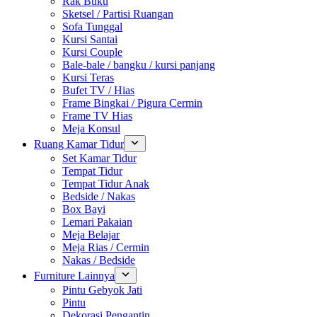
Rak Buku
Sketsel / Partisi Ruangan
Sofa Tunggal
Kursi Santai
Kursi Couple
Bale-bale / bangku / kursi panjang
Kursi Teras
Bufet TV / Hias
Frame Bingkai / Pigura Cermin
Frame TV Hias
Meja Konsul
Ruang Kamar Tidur
Set Kamar Tidur
Tempat Tidur
Tempat Tidur Anak
Bedside / Nakas
Box Bayi
Lemari Pakaian
Meja Belajar
Meja Rias / Cermin
Nakas / Bedside
Furniture Lainnya
Pintu Gebyok Jati
Pintu
Dekorasi Pengantin