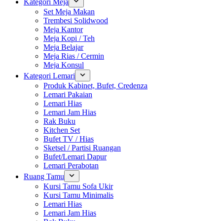
Kategori Meja
Set Meja Makan
Trembesi Solidwood
Meja Kantor
Meja Kopi / Teh
Meja Belajar
Meja Rias / Cermin
Meja Konsul
Kategori Lemari
Produk Kabinet, Bufet, Credenza
Lemari Pakaian
Lemari Hias
Lemari Jam Hias
Rak Buku
Kitchen Set
Bufet TV / Hias
Sketsel / Partisi Ruangan
Bufet/Lemari Dapur
Lemari Perabotan
Ruang Tamu
Kursi Tamu Sofa Ukir
Kursi Tamu Minimalis
Lemari Hias
Lemari Jam Hias