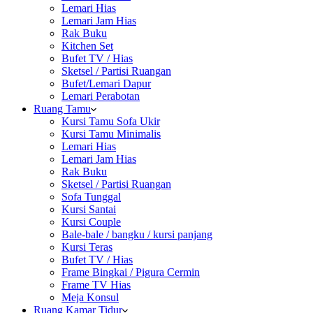
Lemari Hias
Lemari Jam Hias
Rak Buku
Kitchen Set
Bufet TV / Hias
Sketsel / Partisi Ruangan
Bufet/Lemari Dapur
Lemari Perabotan
Ruang Tamu
Kursi Tamu Sofa Ukir
Kursi Tamu Minimalis
Lemari Hias
Lemari Jam Hias
Rak Buku
Sketsel / Partisi Ruangan
Sofa Tunggal
Kursi Santai
Kursi Couple
Bale-bale / bangku / kursi panjang
Kursi Teras
Bufet TV / Hias
Frame Bingkai / Pigura Cermin
Frame TV Hias
Meja Konsul
Ruang Kamar Tidur