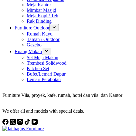
Meja Kantor
Mimbar Masjid
Meja Kopi / Teh
Rak Dinding
Furniture Outdoor
Rumah Kayu
Taman / Outdoor
Gazebo
Ruang Makan
Set Meja Makan
Trembesi Solidwood
Kitchen Set
Bufet/Lemari Dapur
Lemari Perabotan
Konsultan Interior Design
Furniture Vila, proyek, kafe, rumah, hotel dan vila. dan Kantor
Discover the Best Furniture Choices for Your Project
We offer all and models with special deals.