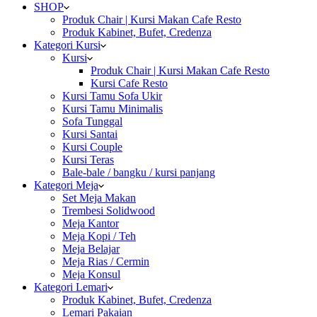
SHOP
Produk Chair | Kursi Makan Cafe Resto
Produk Kabinet, Bufet, Credenza
Kategori Kursi
Kursi
Produk Chair | Kursi Makan Cafe Resto
Kursi Cafe Resto
Kursi Tamu Sofa Ukir
Kursi Tamu Minimalis
Sofa Tunggal
Kursi Santai
Kursi Couple
Kursi Teras
Bale-bale / bangku / kursi panjang
Kategori Meja
Set Meja Makan
Trembesi Solidwood
Meja Kantor
Meja Kopi / Teh
Meja Belajar
Meja Rias / Cermin
Meja Konsul
Kategori Lemari
Produk Kabinet, Bufet, Credenza
Lemari Pakaian