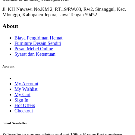
Jl. KH Nawawi No.KM 2, RT.19/RW.03, Rw2, Sinanggul, Kec.
Mlonggo, Kabupaten Jepara, Jawa Tengah 59452
About
Biaya Pengiriman Hemat
Furniture Desain Sendiri
Pesan Mebel Online
Syarat dan Ketentuan
Account
My Account
My Wishlist
My Cart
Sign In
Hot Offers
Checkout
Email Newsletter
Subscribe to our newsletter and get 10% off your first purchase