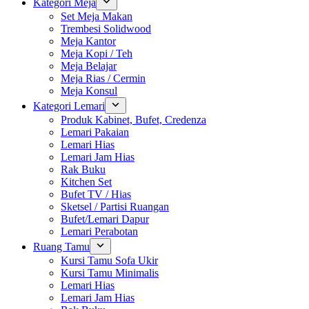
Kategori Meja
Set Meja Makan
Trembesi Solidwood
Meja Kantor
Meja Kopi / Teh
Meja Belajar
Meja Rias / Cermin
Meja Konsul
Kategori Lemari
Produk Kabinet, Bufet, Credenza
Lemari Pakaian
Lemari Hias
Lemari Jam Hias
Rak Buku
Kitchen Set
Bufet TV / Hias
Sketsel / Partisi Ruangan
Bufet/Lemari Dapur
Lemari Perabotan
Ruang Tamu
Kursi Tamu Sofa Ukir
Kursi Tamu Minimalis
Lemari Hias
Lemari Jam Hias