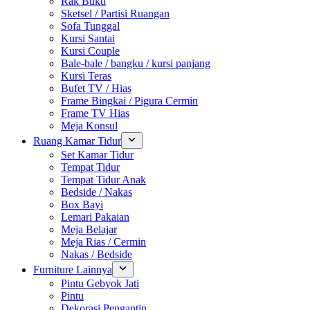
Rak Buku
Sketsel / Partisi Ruangan
Sofa Tunggal
Kursi Santai
Kursi Couple
Bale-bale / bangku / kursi panjang
Kursi Teras
Bufet TV / Hias
Frame Bingkai / Pigura Cermin
Frame TV Hias
Meja Konsul
Ruang Kamar Tidur
Set Kamar Tidur
Tempat Tidur
Tempat Tidur Anak
Bedside / Nakas
Box Bayi
Lemari Pakaian
Meja Belajar
Meja Rias / Cermin
Nakas / Bedside
Furniture Lainnya
Pintu Gebyok Jati
Pintu
Dekorasi Pengantin