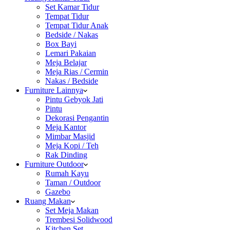
Set Kamar Tidur
Tempat Tidur
Tempat Tidur Anak
Bedside / Nakas
Box Bayi
Lemari Pakaian
Meja Belajar
Meja Rias / Cermin
Nakas / Bedside
Furniture Lainnya
Pintu Gebyok Jati
Pintu
Dekorasi Pengantin
Meja Kantor
Mimbar Masjid
Meja Kopi / Teh
Rak Dinding
Furniture Outdoor
Rumah Kayu
Taman / Outdoor
Gazebo
Ruang Makan
Set Meja Makan
Trembesi Solidwood
Kitchen Set