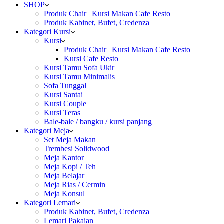
SHOP
Produk Chair | Kursi Makan Cafe Resto
Produk Kabinet, Bufet, Credenza
Kategori Kursi
Kursi
Produk Chair | Kursi Makan Cafe Resto
Kursi Cafe Resto
Kursi Tamu Sofa Ukir
Kursi Tamu Minimalis
Sofa Tunggal
Kursi Santai
Kursi Couple
Kursi Teras
Bale-bale / bangku / kursi panjang
Kategori Meja
Set Meja Makan
Trembesi Solidwood
Meja Kantor
Meja Kopi / Teh
Meja Belajar
Meja Rias / Cermin
Meja Konsul
Kategori Lemari
Produk Kabinet, Bufet, Credenza
Lemari Pakaian