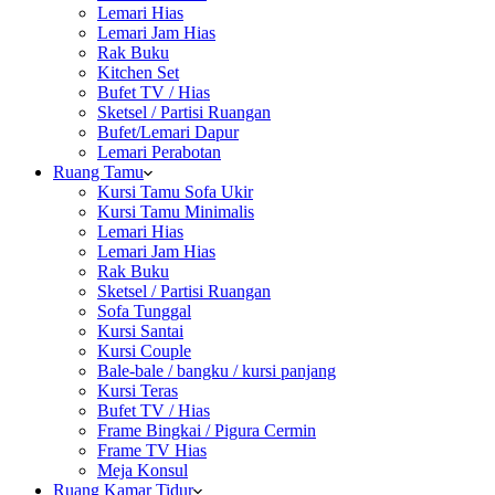
Lemari Hias
Lemari Jam Hias
Rak Buku
Kitchen Set
Bufet TV / Hias
Sketsel / Partisi Ruangan
Bufet/Lemari Dapur
Lemari Perabotan
Ruang Tamu
Kursi Tamu Sofa Ukir
Kursi Tamu Minimalis
Lemari Hias
Lemari Jam Hias
Rak Buku
Sketsel / Partisi Ruangan
Sofa Tunggal
Kursi Santai
Kursi Couple
Bale-bale / bangku / kursi panjang
Kursi Teras
Bufet TV / Hias
Frame Bingkai / Pigura Cermin
Frame TV Hias
Meja Konsul
Ruang Kamar Tidur