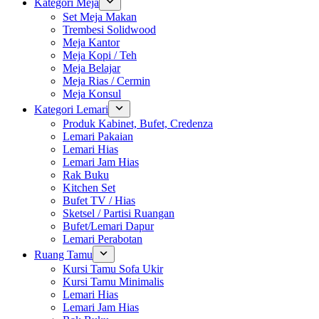
Kategori Meja
Set Meja Makan
Trembesi Solidwood
Meja Kantor
Meja Kopi / Teh
Meja Belajar
Meja Rias / Cermin
Meja Konsul
Kategori Lemari
Produk Kabinet, Bufet, Credenza
Lemari Pakaian
Lemari Hias
Lemari Jam Hias
Rak Buku
Kitchen Set
Bufet TV / Hias
Sketsel / Partisi Ruangan
Bufet/Lemari Dapur
Lemari Perabotan
Ruang Tamu
Kursi Tamu Sofa Ukir
Kursi Tamu Minimalis
Lemari Hias
Lemari Jam Hias