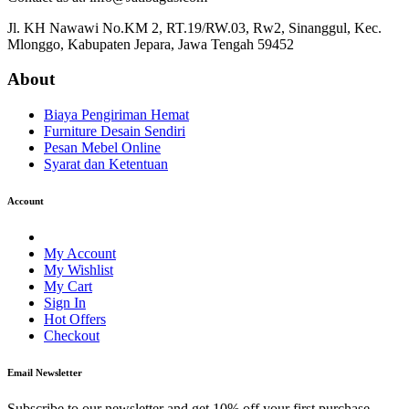
Jl. KH Nawawi No.KM 2, RT.19/RW.03, Rw2, Sinanggul, Kec.
Mlonggo, Kabupaten Jepara, Jawa Tengah 59452
About
Biaya Pengiriman Hemat
Furniture Desain Sendiri
Pesan Mebel Online
Syarat dan Ketentuan
Account
My Account
My Wishlist
My Cart
Sign In
Hot Offers
Checkout
Email Newsletter
Subscribe to our newsletter and get 10% off your first purchase