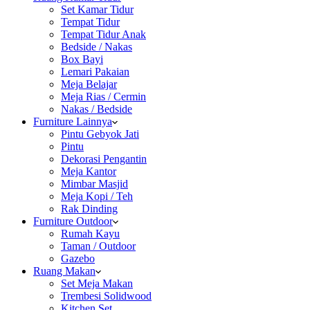
Set Kamar Tidur
Tempat Tidur
Tempat Tidur Anak
Bedside / Nakas
Box Bayi
Lemari Pakaian
Meja Belajar
Meja Rias / Cermin
Nakas / Bedside
Furniture Lainnya
Pintu Gebyok Jati
Pintu
Dekorasi Pengantin
Meja Kantor
Mimbar Masjid
Meja Kopi / Teh
Rak Dinding
Furniture Outdoor
Rumah Kayu
Taman / Outdoor
Gazebo
Ruang Makan
Set Meja Makan
Trembesi Solidwood
Kitchen Set