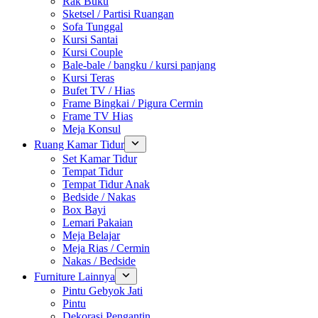
Rak Buku
Sketsel / Partisi Ruangan
Sofa Tunggal
Kursi Santai
Kursi Couple
Bale-bale / bangku / kursi panjang
Kursi Teras
Bufet TV / Hias
Frame Bingkai / Pigura Cermin
Frame TV Hias
Meja Konsul
Ruang Kamar Tidur
Set Kamar Tidur
Tempat Tidur
Tempat Tidur Anak
Bedside / Nakas
Box Bayi
Lemari Pakaian
Meja Belajar
Meja Rias / Cermin
Nakas / Bedside
Furniture Lainnya
Pintu Gebyok Jati
Pintu
Dekorasi Pengantin