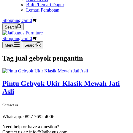
Bufet/Lemari Dapur
Lemari Perabotan
Shopping cart
0
Search
Shopping cart
0
Menu
Search
Tag
jual gebyok pengantin
Pintu Gebyok Ukir Klasik Mewah Jati
Asli
Contact us
Whatsapp: 0857 7692 4006
Need help or have a question?
Contact us at: info@Jatibagus.com