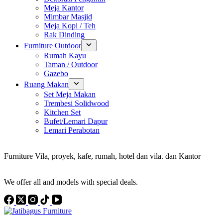
Meja Kantor
Mimbar Masjid
Meja Kopi / Teh
Rak Dinding
Furniture Outdoor
Rumah Kayu
Taman / Outdoor
Gazebo
Ruang Makan
Set Meja Makan
Trembesi Solidwood
Kitchen Set
Bufet/Lemari Dapur
Lemari Perabotan
Konsultan Interior Design
Furniture Vila, proyek, kafe, rumah, hotel dan vila. dan Kantor
Discover the Best Furniture Choices for Your Project
We offer all and models with special deals.