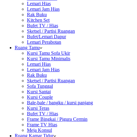
Lemari Hias
Lemari Jam Hias
Rak Buku
Kitchen Set
Bufet TV / Hias
Sketsel / Partisi Ruangan
Bufet/Lemari Dapur
Lemari Perabotan
Ruang Tamu
Kursi Tamu Sofa Ukir
Kursi Tamu Minimalis
Lemari Hias
Lemari Jam Hias
Rak Buku
Sketsel / Partisi Ruangan
Sofa Tunggal
Kursi Santai
Kursi Couple
Bale-bale / bangku / kursi panjang
Kursi Teras
Bufet TV / Hias
Frame Bingkai / Pigura Cermin
Frame TV Hias
Meja Konsul
Ruang Kamar Tidur