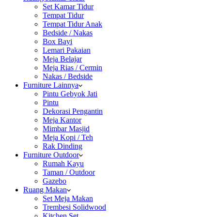
Set Kamar Tidur
Tempat Tidur
Tempat Tidur Anak
Bedside / Nakas
Box Bayi
Lemari Pakaian
Meja Belajar
Meja Rias / Cermin
Nakas / Bedside
Furniture Lainnya
Pintu Gebyok Jati
Pintu
Dekorasi Pengantin
Meja Kantor
Mimbar Masjid
Meja Kopi / Teh
Rak Dinding
Furniture Outdoor
Rumah Kayu
Taman / Outdoor
Gazebo
Ruang Makan
Set Meja Makan
Trembesi Solidwood
Kitchen Set