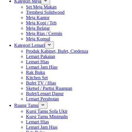
Kategori Meja
Set Meja Makan
Trembesi Solidwood
Meja Kantor
Meja Kopi / Teh
Meja Belajar
Meja Rias / Cermin
Meja Konsul
Kategori Lemari
Produk Kabinet, Bufet, Credenza
Lemari Pakaian
Lemari Hias
Lemari Jam Hias
Rak Buku
Kitchen Set
Bufet TV / Hias
Sketsel / Partisi Ruangan
Bufet/Lemari Dapur
Lemari Perabotan
Ruang Tamu
Kursi Tamu Sofa Ukir
Kursi Tamu Minimalis
Lemari Hias
Lemari Jam Hias