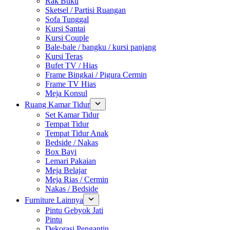
Rak Buku
Sketsel / Partisi Ruangan
Sofa Tunggal
Kursi Santai
Kursi Couple
Bale-bale / bangku / kursi panjang
Kursi Teras
Bufet TV / Hias
Frame Bingkai / Pigura Cermin
Frame TV Hias
Meja Konsul
Ruang Kamar Tidur
Set Kamar Tidur
Tempat Tidur
Tempat Tidur Anak
Bedside / Nakas
Box Bayi
Lemari Pakaian
Meja Belajar
Meja Rias / Cermin
Nakas / Bedside
Furniture Lainnya
Pintu Gebyok Jati
Pintu
Dekorasi Pengantin