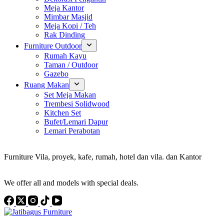
Meja Kantor
Mimbar Masjid
Meja Kopi / Teh
Rak Dinding
Furniture Outdoor
Rumah Kayu
Taman / Outdoor
Gazebo
Ruang Makan
Set Meja Makan
Trembesi Solidwood
Kitchen Set
Bufet/Lemari Dapur
Lemari Perabotan
Konsultan Interior Design
Furniture Vila, proyek, kafe, rumah, hotel dan vila. dan Kantor
Discover the Best Furniture Choices for Your Project
We offer all and models with special deals.