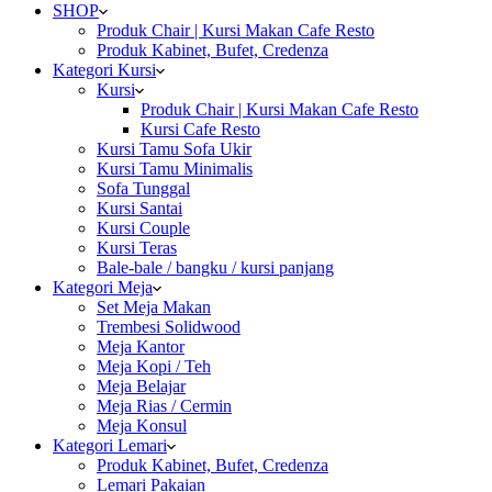
SHOP
Produk Chair | Kursi Makan Cafe Resto
Produk Kabinet, Bufet, Credenza
Kategori Kursi
Kursi
Produk Chair | Kursi Makan Cafe Resto
Kursi Cafe Resto
Kursi Tamu Sofa Ukir
Kursi Tamu Minimalis
Sofa Tunggal
Kursi Santai
Kursi Couple
Kursi Teras
Bale-bale / bangku / kursi panjang
Kategori Meja
Set Meja Makan
Trembesi Solidwood
Meja Kantor
Meja Kopi / Teh
Meja Belajar
Meja Rias / Cermin
Meja Konsul
Kategori Lemari
Produk Kabinet, Bufet, Credenza
Lemari Pakaian