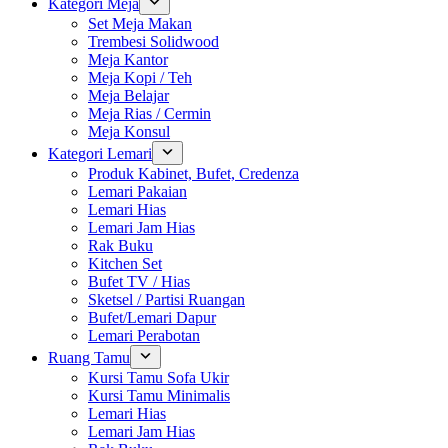
Kategori Meja
Set Meja Makan
Trembesi Solidwood
Meja Kantor
Meja Kopi / Teh
Meja Belajar
Meja Rias / Cermin
Meja Konsul
Kategori Lemari
Produk Kabinet, Bufet, Credenza
Lemari Pakaian
Lemari Hias
Lemari Jam Hias
Rak Buku
Kitchen Set
Bufet TV / Hias
Sketsel / Partisi Ruangan
Bufet/Lemari Dapur
Lemari Perabotan
Ruang Tamu
Kursi Tamu Sofa Ukir
Kursi Tamu Minimalis
Lemari Hias
Lemari Jam Hias