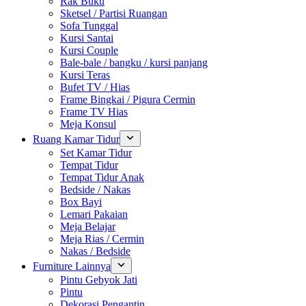
Rak Buku
Sketsel / Partisi Ruangan
Sofa Tunggal
Kursi Santai
Kursi Couple
Bale-bale / bangku / kursi panjang
Kursi Teras
Bufet TV / Hias
Frame Bingkai / Pigura Cermin
Frame TV Hias
Meja Konsul
Ruang Kamar Tidur
Set Kamar Tidur
Tempat Tidur
Tempat Tidur Anak
Bedside / Nakas
Box Bayi
Lemari Pakaian
Meja Belajar
Meja Rias / Cermin
Nakas / Bedside
Furniture Lainnya
Pintu Gebyok Jati
Pintu
Dekorasi Pengantin