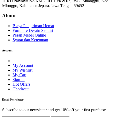
Jl. KH Nawawi No.KM 2, RT.19/RW.03, Rw2, Sinanggul, Kec.
Mlonggo, Kabupaten Jepara, Jawa Tengah 59452
About
Biaya Pengiriman Hemat
Furniture Desain Sendiri
Pesan Mebel Online
Syarat dan Ketentuan
Account
My Account
My Wishlist
My Cart
Sign In
Hot Offers
Checkout
Email Newsletter
Subscribe to our newsletter and get 10% off your first purchase