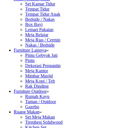
Set Kamar Tidur
Tempat Tidur
Tempat Tidur Anak
Bedside / Nakas
Box Bayi
Lemari Pakaian
Meja Belajar
Meja Rias / Cermin
Nakas / Bedside
Furniture Lainnya
Pintu Gebyok Jati
Pintu
Dekorasi Pengantin
Meja Kantor
Mimbar Masjid
Meja Kopi / Teh
Rak Dinding
Furniture Outdoor
Rumah Kayu
Taman / Outdoor
Gazebo
Ruang Makan
Set Meja Makan
Trembesi Solidwood
Kitchen Set