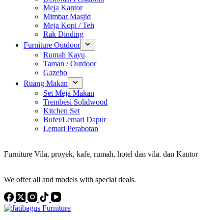
Meja Kantor
Mimbar Masjid
Meja Kopi / Teh
Rak Dinding
Furniture Outdoor
Rumah Kayu
Taman / Outdoor
Gazebo
Ruang Makan
Set Meja Makan
Trembesi Solidwood
Kitchen Set
Bufet/Lemari Dapur
Lemari Perabotan
Konsultan Interior Design
Furniture Vila, proyek, kafe, rumah, hotel dan vila. dan Kantor
Discover the Best Furniture Choices for Your Project
We offer all and models with special deals.