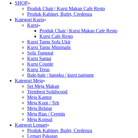
SHOP
Produk Chair | Kursi Makan Cafe Resto
Produk Kabinet, Bufet, Credenza
Kategori Kursi
Kursi
Produk Chair | Kursi Makan Cafe Resto
Kursi Cafe Resto
Kursi Tamu Sofa Ukir
Kursi Tamu Minimalis
Sofa Tunggal
Kursi Santai
Kursi Couple
Kursi Teras
Bale-bale / bangku / kursi panjang
Kategori Meja
Set Meja Makan
Trembesi Solidwood
Meja Kantor
Meja Kopi / Teh
Meja Belajar
Meja Rias / Cermin
Meja Konsul
Kategori Lemari
Produk Kabinet, Bufet, Credenza
Lemari Pakaian