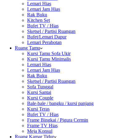
Lemari Hias
Lemari Jam Hias
Rak Buku
Kitchen Set
Bufet TV / Hias
Sketsel / Partisi Ruangan
Bufet/Lemari Dapur
Lemari Perabotan
Ruang Tamu
Kursi Tamu Sofa Ukir
Kursi Tamu Minimalis
Lemari Hias
Lemari Jam Hias
Rak Buku
Sketsel / Partisi Ruangan
Sofa Tunggal
Kursi Santai
Kursi Couple
Bale-bale / bangku / kursi panjang
Kursi Teras
Bufet TV / Hias
Frame Bingkai / Pigura Cermin
Frame TV Hias
Meja Konsul
Ruang Kamar Tidur