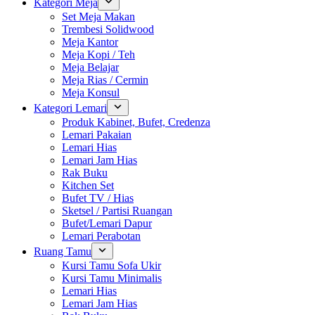
Kategori Meja
Set Meja Makan
Trembesi Solidwood
Meja Kantor
Meja Kopi / Teh
Meja Belajar
Meja Rias / Cermin
Meja Konsul
Kategori Lemari
Produk Kabinet, Bufet, Credenza
Lemari Pakaian
Lemari Hias
Lemari Jam Hias
Rak Buku
Kitchen Set
Bufet TV / Hias
Sketsel / Partisi Ruangan
Bufet/Lemari Dapur
Lemari Perabotan
Ruang Tamu
Kursi Tamu Sofa Ukir
Kursi Tamu Minimalis
Lemari Hias
Lemari Jam Hias