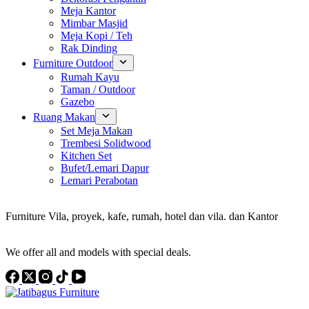
Meja Kantor
Mimbar Masjid
Meja Kopi / Teh
Rak Dinding
Furniture Outdoor
Rumah Kayu
Taman / Outdoor
Gazebo
Ruang Makan
Set Meja Makan
Trembesi Solidwood
Kitchen Set
Bufet/Lemari Dapur
Lemari Perabotan
Konsultan Interior Design
Furniture Vila, proyek, kafe, rumah, hotel dan vila. dan Kantor
Discover the Best Furniture Choices for Your Project
We offer all and models with special deals.