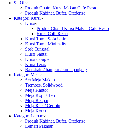
SHOP
Produk Chair | Kursi Makan Cafe Resto
Produk Kabinet, Bufet, Credenza
Kategori Kursi
Kursi
Produk Chair | Kursi Makan Cafe Resto
Kursi Cafe Resto
Kursi Tamu Sofa Ukir
Kursi Tamu Minimalis
Sofa Tunggal
Kursi Santai
Kursi Couple
Kursi Teras
Bale-bale / bangku / kursi panjang
Kategori Meja
Set Meja Makan
Trembesi Solidwood
Meja Kantor
Meja Kopi / Teh
Meja Belajar
Meja Rias / Cermin
Meja Konsul
Kategori Lemari
Produk Kabinet, Bufet, Credenza
Lemari Pakaian