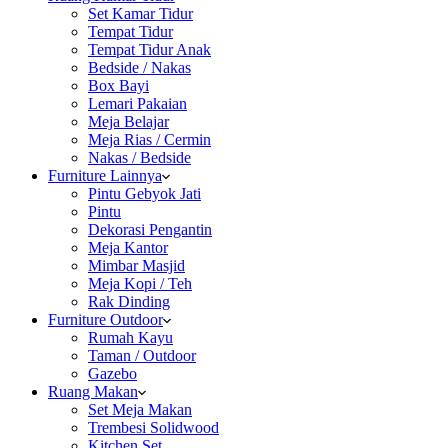
Set Kamar Tidur
Tempat Tidur
Tempat Tidur Anak
Bedside / Nakas
Box Bayi
Lemari Pakaian
Meja Belajar
Meja Rias / Cermin
Nakas / Bedside
Furniture Lainnya
Pintu Gebyok Jati
Pintu
Dekorasi Pengantin
Meja Kantor
Mimbar Masjid
Meja Kopi / Teh
Rak Dinding
Furniture Outdoor
Rumah Kayu
Taman / Outdoor
Gazebo
Ruang Makan
Set Meja Makan
Trembesi Solidwood
Kitchen Set