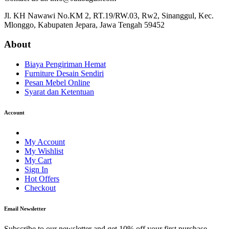
Jl. KH Nawawi No.KM 2, RT.19/RW.03, Rw2, Sinanggul, Kec.
Mlonggo, Kabupaten Jepara, Jawa Tengah 59452
About
Biaya Pengiriman Hemat
Furniture Desain Sendiri
Pesan Mebel Online
Syarat dan Ketentuan
Account
My Account
My Wishlist
My Cart
Sign In
Hot Offers
Checkout
Email Newsletter
Subscribe to our newsletter and get 10% off your first purchase