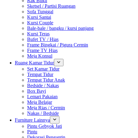
Rak Buku
Sketsel / Partisi Ruangan
Sofa Tunggal
Kursi Santai
Kursi Couple
Bale-bale / bangku / kursi panjang
Kursi Teras
Bufet TV / Hias
Frame Bingkai / Pigura Cermin
Frame TV Hias
Meja Konsul
Ruang Kamar Tidur
Set Kamar Tidur
Tempat Tidur
Tempat Tidur Anak
Bedside / Nakas
Box Bayi
Lemari Pakaian
Meja Belajar
Meja Rias / Cermin
Nakas / Bedside
Furniture Lainnya
Pintu Gebyok Jati
Pintu
Dekorasi Pengantin