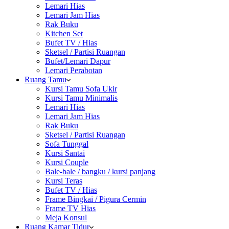
Lemari Hias
Lemari Jam Hias
Rak Buku
Kitchen Set
Bufet TV / Hias
Sketsel / Partisi Ruangan
Bufet/Lemari Dapur
Lemari Perabotan
Ruang Tamu
Kursi Tamu Sofa Ukir
Kursi Tamu Minimalis
Lemari Hias
Lemari Jam Hias
Rak Buku
Sketsel / Partisi Ruangan
Sofa Tunggal
Kursi Santai
Kursi Couple
Bale-bale / bangku / kursi panjang
Kursi Teras
Bufet TV / Hias
Frame Bingkai / Pigura Cermin
Frame TV Hias
Meja Konsul
Ruang Kamar Tidur