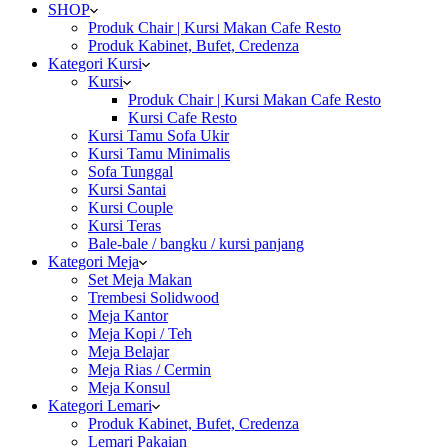
SHOP
Produk Chair | Kursi Makan Cafe Resto
Produk Kabinet, Bufet, Credenza
Kategori Kursi
Kursi
Produk Chair | Kursi Makan Cafe Resto
Kursi Cafe Resto
Kursi Tamu Sofa Ukir
Kursi Tamu Minimalis
Sofa Tunggal
Kursi Santai
Kursi Couple
Kursi Teras
Bale-bale / bangku / kursi panjang
Kategori Meja
Set Meja Makan
Trembesi Solidwood
Meja Kantor
Meja Kopi / Teh
Meja Belajar
Meja Rias / Cermin
Meja Konsul
Kategori Lemari
Produk Kabinet, Bufet, Credenza
Lemari Pakaian