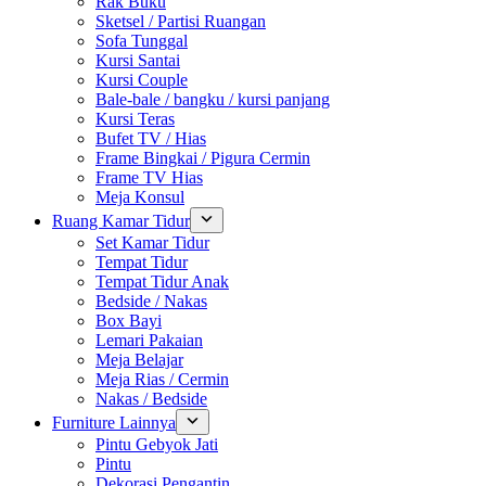
Rak Buku
Sketsel / Partisi Ruangan
Sofa Tunggal
Kursi Santai
Kursi Couple
Bale-bale / bangku / kursi panjang
Kursi Teras
Bufet TV / Hias
Frame Bingkai / Pigura Cermin
Frame TV Hias
Meja Konsul
Ruang Kamar Tidur
Set Kamar Tidur
Tempat Tidur
Tempat Tidur Anak
Bedside / Nakas
Box Bayi
Lemari Pakaian
Meja Belajar
Meja Rias / Cermin
Nakas / Bedside
Furniture Lainnya
Pintu Gebyok Jati
Pintu
Dekorasi Pengantin