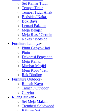
Set Kamar Tidur
Tempat Tidur
Tempat Tidur Anak
Bedside / Nakas
Box Bayi
Lemari Pakaian
Meja Belajar
Meja Rias / Cermin
Nakas / Bedside
Furniture Lainnya
Pintu Gebyok Jati
Pintu
Dekorasi Pengantin
Meja Kantor
Mimbar Masjid
Meja Kopi / Teh
Rak Dinding
Furniture Outdoor
Rumah Kayu
Taman / Outdoor
Gazebo
Ruang Makan
Set Meja Makan
Trembesi Solidwood
Kitchen Set