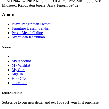
Jl. KH Nawawi No.KM 2, RT.19/RW.03, Rw2, Sinanggul, Kec.
Mlonggo, Kabupaten Jepara, Jawa Tengah 59452
About
Biaya Pengiriman Hemat
Furniture Desain Sendiri
Pesan Mebel Online
Syarat dan Ketentuan
Account
My Account
My Wishlist
My Cart
Sign In
Hot Offers
Checkout
Email Newsletter
Subscribe to our newsletter and get 10% off your first purchase