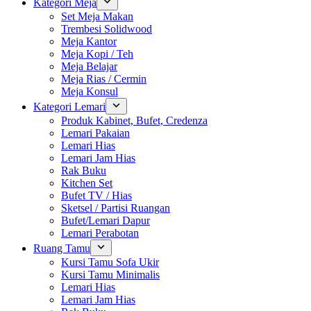
Kategori Meja
Set Meja Makan
Trembesi Solidwood
Meja Kantor
Meja Kopi / Teh
Meja Belajar
Meja Rias / Cermin
Meja Konsul
Kategori Lemari
Produk Kabinet, Bufet, Credenza
Lemari Pakaian
Lemari Hias
Lemari Jam Hias
Rak Buku
Kitchen Set
Bufet TV / Hias
Sketsel / Partisi Ruangan
Bufet/Lemari Dapur
Lemari Perabotan
Ruang Tamu
Kursi Tamu Sofa Ukir
Kursi Tamu Minimalis
Lemari Hias
Lemari Jam Hias