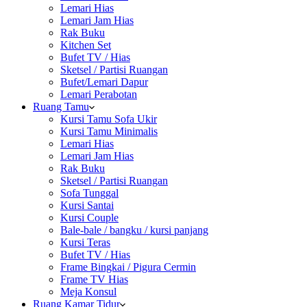
Lemari Hias
Lemari Jam Hias
Rak Buku
Kitchen Set
Bufet TV / Hias
Sketsel / Partisi Ruangan
Bufet/Lemari Dapur
Lemari Perabotan
Ruang Tamu
Kursi Tamu Sofa Ukir
Kursi Tamu Minimalis
Lemari Hias
Lemari Jam Hias
Rak Buku
Sketsel / Partisi Ruangan
Sofa Tunggal
Kursi Santai
Kursi Couple
Bale-bale / bangku / kursi panjang
Kursi Teras
Bufet TV / Hias
Frame Bingkai / Pigura Cermin
Frame TV Hias
Meja Konsul
Ruang Kamar Tidur