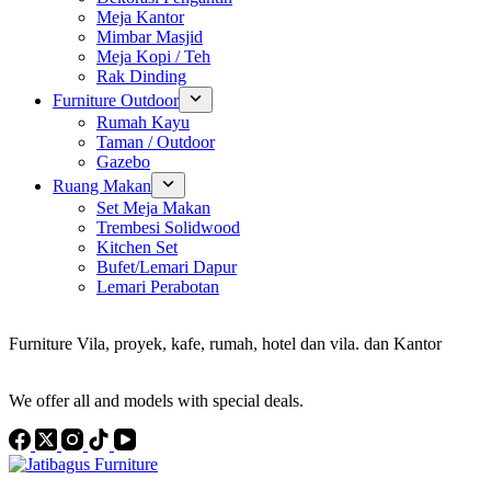
Meja Kantor
Mimbar Masjid
Meja Kopi / Teh
Rak Dinding
Furniture Outdoor
Rumah Kayu
Taman / Outdoor
Gazebo
Ruang Makan
Set Meja Makan
Trembesi Solidwood
Kitchen Set
Bufet/Lemari Dapur
Lemari Perabotan
Konsultan Interior Design
Furniture Vila, proyek, kafe, rumah, hotel dan vila. dan Kantor
Discover the Best Furniture Choices for Your Project
We offer all and models with special deals.