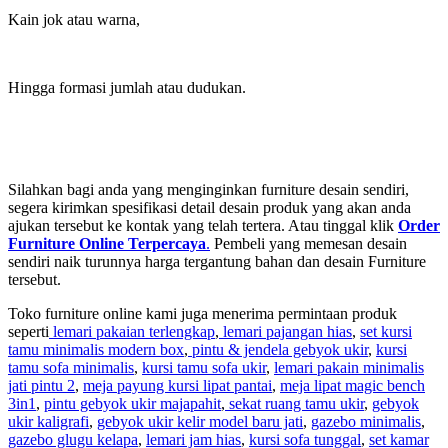
Kain jok atau warna,
Hingga formasi jumlah atau dudukan.
Silahkan bagi anda yang menginginkan furniture desain sendiri,
segera kirimkan spesifikasi detail desain produk yang akan anda
ajukan tersebut ke kontak yang telah tertera. Atau tinggal klik
Order
Furniture Online Terpercaya
.
Pembeli yang memesan desain
sendiri naik turunnya harga tergantung bahan dan desain Furniture
tersebut.
Toko furniture online kami juga menerima permintaan produk
seperti
lemari pakaian terlengkap
,
lemari pajangan hias
,
set kursi
tamu minimalis modern box
,
pintu & jendela gebyok ukir
,
kursi
tamu sofa minimalis
,
kursi tamu sofa ukir
,
lemari pakain minimalis
jati pintu 2
,
meja payung kursi lipat pantai
,
meja lipat magic bench
3in1
,
pintu gebyok ukir majapahit
,
sekat ruang tamu ukir
,
gebyok
ukir kaligrafi
,
gebyok ukir kelir model baru jati
,
gazebo minimalis
,
gazebo glugu kelapa
,
lemari jam hias
,
kursi sofa tunggal
,
set kamar