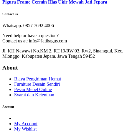
Pigura Frame Cermin Hias Ukir Mewah Jati Jepara
Contact us
Whatsapp: 0857 7692 4006
Need help or have a question?
Contact us at: info@Jatibagus.com
Jl. KH Nawawi No.KM 2, RT.19/RW.03, Rw2, Sinanggul, Kec.
Mlonggo, Kabupaten Jepara, Jawa Tengah 59452
About
Biaya Pengiriman Hemat
Furniture Desain Sendiri
Pesan Mebel Online
Syarat dan Ketentuan
Account
My Account
My Wishlist