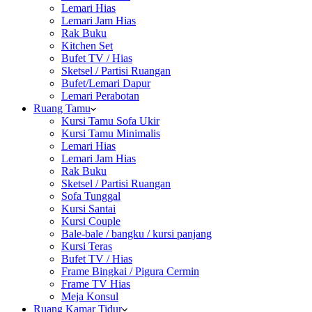
Lemari Hias
Lemari Jam Hias
Rak Buku
Kitchen Set
Bufet TV / Hias
Sketsel / Partisi Ruangan
Bufet/Lemari Dapur
Lemari Perabotan
Ruang Tamu
Kursi Tamu Sofa Ukir
Kursi Tamu Minimalis
Lemari Hias
Lemari Jam Hias
Rak Buku
Sketsel / Partisi Ruangan
Sofa Tunggal
Kursi Santai
Kursi Couple
Bale-bale / bangku / kursi panjang
Kursi Teras
Bufet TV / Hias
Frame Bingkai / Pigura Cermin
Frame TV Hias
Meja Konsul
Ruang Kamar Tidur