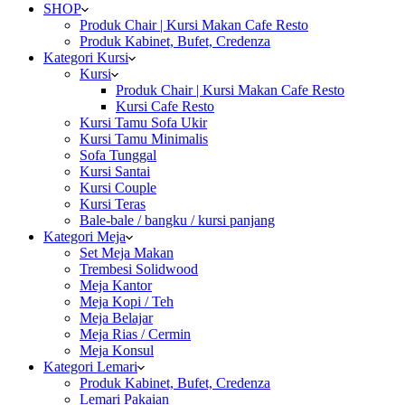
SHOP
Produk Chair | Kursi Makan Cafe Resto
Produk Kabinet, Bufet, Credenza
Kategori Kursi
Kursi
Produk Chair | Kursi Makan Cafe Resto
Kursi Cafe Resto
Kursi Tamu Sofa Ukir
Kursi Tamu Minimalis
Sofa Tunggal
Kursi Santai
Kursi Couple
Kursi Teras
Bale-bale / bangku / kursi panjang
Kategori Meja
Set Meja Makan
Trembesi Solidwood
Meja Kantor
Meja Kopi / Teh
Meja Belajar
Meja Rias / Cermin
Meja Konsul
Kategori Lemari
Produk Kabinet, Bufet, Credenza
Lemari Pakaian