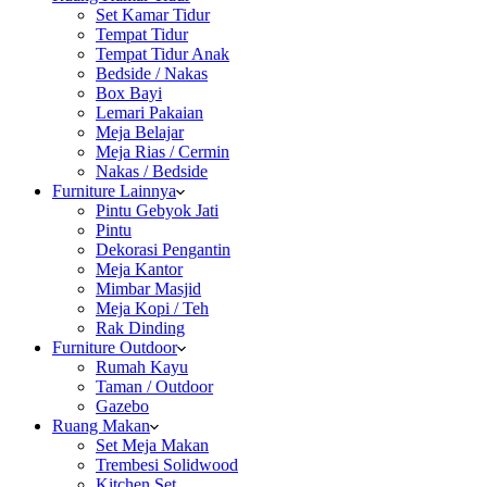
Set Kamar Tidur
Tempat Tidur
Tempat Tidur Anak
Bedside / Nakas
Box Bayi
Lemari Pakaian
Meja Belajar
Meja Rias / Cermin
Nakas / Bedside
Furniture Lainnya
Pintu Gebyok Jati
Pintu
Dekorasi Pengantin
Meja Kantor
Mimbar Masjid
Meja Kopi / Teh
Rak Dinding
Furniture Outdoor
Rumah Kayu
Taman / Outdoor
Gazebo
Ruang Makan
Set Meja Makan
Trembesi Solidwood
Kitchen Set