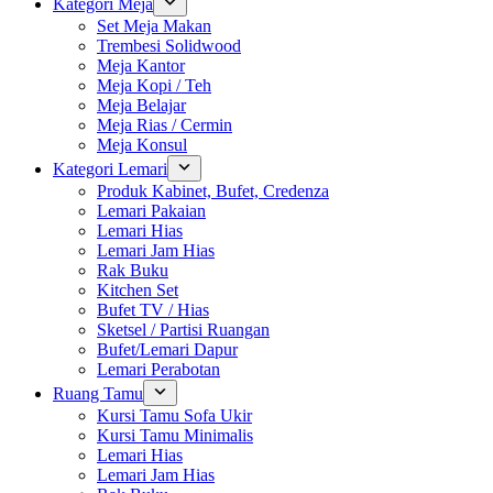
Kategori Meja
Set Meja Makan
Trembesi Solidwood
Meja Kantor
Meja Kopi / Teh
Meja Belajar
Meja Rias / Cermin
Meja Konsul
Kategori Lemari
Produk Kabinet, Bufet, Credenza
Lemari Pakaian
Lemari Hias
Lemari Jam Hias
Rak Buku
Kitchen Set
Bufet TV / Hias
Sketsel / Partisi Ruangan
Bufet/Lemari Dapur
Lemari Perabotan
Ruang Tamu
Kursi Tamu Sofa Ukir
Kursi Tamu Minimalis
Lemari Hias
Lemari Jam Hias