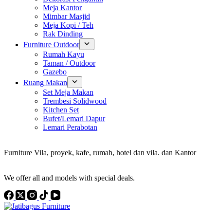
Meja Kantor
Mimbar Masjid
Meja Kopi / Teh
Rak Dinding
Furniture Outdoor
Rumah Kayu
Taman / Outdoor
Gazebo
Ruang Makan
Set Meja Makan
Trembesi Solidwood
Kitchen Set
Bufet/Lemari Dapur
Lemari Perabotan
Konsultan Interior Design
Furniture Vila, proyek, kafe, rumah, hotel dan vila. dan Kantor
Discover the Best Furniture Choices for Your Project
We offer all and models with special deals.