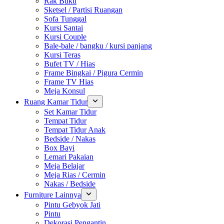
Rak Buku
Sketsel / Partisi Ruangan
Sofa Tunggal
Kursi Santai
Kursi Couple
Bale-bale / bangku / kursi panjang
Kursi Teras
Bufet TV / Hias
Frame Bingkai / Pigura Cermin
Frame TV Hias
Meja Konsul
Ruang Kamar Tidur
Set Kamar Tidur
Tempat Tidur
Tempat Tidur Anak
Bedside / Nakas
Box Bayi
Lemari Pakaian
Meja Belajar
Meja Rias / Cermin
Nakas / Bedside
Furniture Lainnya
Pintu Gebyok Jati
Pintu
Dekorasi Pengantin