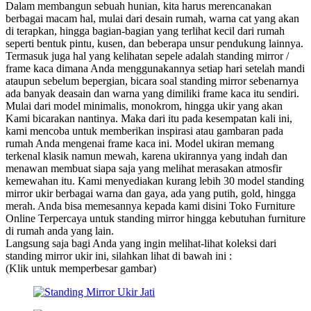
Dalam membangun sebuah hunian, kita harus merencanakan
berbagai macam hal, mulai dari desain rumah, warna cat yang akan
di terapkan, hingga bagian-bagian yang terlihat kecil dari rumah
seperti bentuk pintu, kusen, dan beberapa unsur pendukung lainnya.
Termasuk juga hal yang kelihatan sepele adalah standing mirror /
frame kaca dimana Anda menggunakannya setiap hari setelah mandi
ataupun sebelum bepergian, bicara soal standing mirror sebenarnya
ada banyak deasain dan warna yang dimiliki frame kaca itu sendiri.
Mulai dari model minimalis, monokrom, hingga ukir yang akan
Kami bicarakan nantinya. Maka dari itu pada kesempatan kali ini,
kami mencoba untuk memberikan inspirasi atau gambaran pada
rumah Anda mengenai frame kaca ini. Model ukiran memang
terkenal klasik namun mewah, karena ukirannya yang indah dan
menawan membuat siapa saja yang melihat merasakan atmosfir
kemewahan itu. Kami menyediakan kurang lebih 30 model standing
mirror ukir berbagai warna dan gaya, ada yang putih, gold, hingga
merah. Anda bisa memesannya kepada kami disini Toko Furniture
Online Terpercaya untuk standing mirror hingga kebutuhan furniture
di rumah anda yang lain.
Langsung saja bagi Anda yang ingin melihat-lihat koleksi dari
standing mirror ukir ini, silahkan lihat di bawah ini :
(Klik untuk memperbesar gambar)