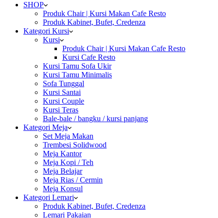
SHOP
Produk Chair | Kursi Makan Cafe Resto
Produk Kabinet, Bufet, Credenza
Kategori Kursi
Kursi
Produk Chair | Kursi Makan Cafe Resto
Kursi Cafe Resto
Kursi Tamu Sofa Ukir
Kursi Tamu Minimalis
Sofa Tunggal
Kursi Santai
Kursi Couple
Kursi Teras
Bale-bale / bangku / kursi panjang
Kategori Meja
Set Meja Makan
Trembesi Solidwood
Meja Kantor
Meja Kopi / Teh
Meja Belajar
Meja Rias / Cermin
Meja Konsul
Kategori Lemari
Produk Kabinet, Bufet, Credenza
Lemari Pakaian