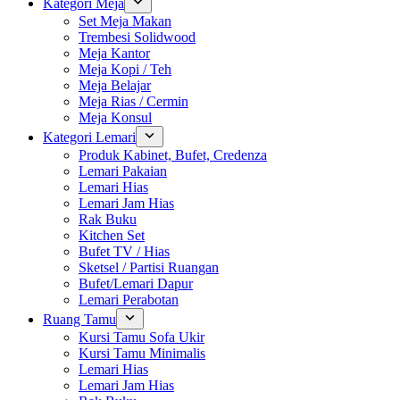
Kategori Meja
Set Meja Makan
Trembesi Solidwood
Meja Kantor
Meja Kopi / Teh
Meja Belajar
Meja Rias / Cermin
Meja Konsul
Kategori Lemari
Produk Kabinet, Bufet, Credenza
Lemari Pakaian
Lemari Hias
Lemari Jam Hias
Rak Buku
Kitchen Set
Bufet TV / Hias
Sketsel / Partisi Ruangan
Bufet/Lemari Dapur
Lemari Perabotan
Ruang Tamu
Kursi Tamu Sofa Ukir
Kursi Tamu Minimalis
Lemari Hias
Lemari Jam Hias