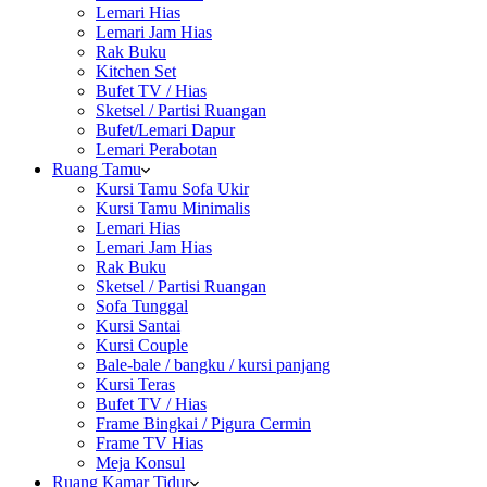
Lemari Hias
Lemari Jam Hias
Rak Buku
Kitchen Set
Bufet TV / Hias
Sketsel / Partisi Ruangan
Bufet/Lemari Dapur
Lemari Perabotan
Ruang Tamu
Kursi Tamu Sofa Ukir
Kursi Tamu Minimalis
Lemari Hias
Lemari Jam Hias
Rak Buku
Sketsel / Partisi Ruangan
Sofa Tunggal
Kursi Santai
Kursi Couple
Bale-bale / bangku / kursi panjang
Kursi Teras
Bufet TV / Hias
Frame Bingkai / Pigura Cermin
Frame TV Hias
Meja Konsul
Ruang Kamar Tidur