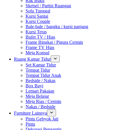
Rak Buku
Sketsel / Partisi Ruangan
Sofa Tunggal
Kursi Santai
Kursi Couple
Bale-bale / bangku / kursi panjang
Kursi Teras
Bufet TV / Hias
Frame Bingkai / Pigura Cermin
Frame TV Hias
Meja Konsul
Ruang Kamar Tidur
Set Kamar Tidur
Tempat Tidur
Tempat Tidur Anak
Bedside / Nakas
Box Bayi
Lemari Pakaian
Meja Belajar
Meja Rias / Cermin
Nakas / Bedside
Furniture Lainnya
Pintu Gebyok Jati
Pintu
Dekorasi Pengantin