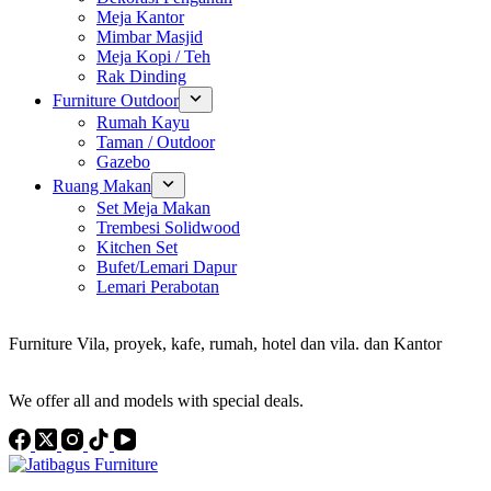
Meja Kantor
Mimbar Masjid
Meja Kopi / Teh
Rak Dinding
Furniture Outdoor
Rumah Kayu
Taman / Outdoor
Gazebo
Ruang Makan
Set Meja Makan
Trembesi Solidwood
Kitchen Set
Bufet/Lemari Dapur
Lemari Perabotan
Konsultan Interior Design
Furniture Vila, proyek, kafe, rumah, hotel dan vila. dan Kantor
Discover the Best Furniture Choices for Your Project
We offer all and models with special deals.