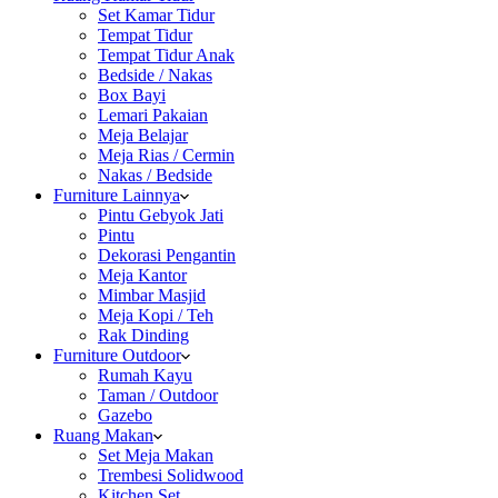
Set Kamar Tidur
Tempat Tidur
Tempat Tidur Anak
Bedside / Nakas
Box Bayi
Lemari Pakaian
Meja Belajar
Meja Rias / Cermin
Nakas / Bedside
Furniture Lainnya
Pintu Gebyok Jati
Pintu
Dekorasi Pengantin
Meja Kantor
Mimbar Masjid
Meja Kopi / Teh
Rak Dinding
Furniture Outdoor
Rumah Kayu
Taman / Outdoor
Gazebo
Ruang Makan
Set Meja Makan
Trembesi Solidwood
Kitchen Set