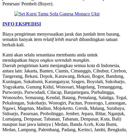
Pemesan/ Pembeli (Buyer).
INFO EKSPEDISI
Biaya pengiriman menyesuaikan jarak dan jumlah item barang,
semakin banyak item
relatif lebih murah
dibandingkan satuan
berkali-kali.
Kami akan selalu senantiasa membantu anda untuk
mendapatkan
biaya ongkos serendah mungkin
.
Daerah pengiriman kami menjangkau semua kota di Indonesia,
antara lain: Jakarta, Banten, Ciamis, Cimanggis, Cibubur, Cirebon,
Tangerang, Bekasi, Depok, Karawang, Bekasi, Bogor, Bandung,
Kuningan, Sukabumi, Karanganyar, Sragen, Boyolali, Sukoharjo,
Yogyakarta, Gunung Kidul, Wonosari, Magelang, Temanggung,
Purworejo, Purwodadi, Cilacap, Banjarnegara, Purbalingga,
Wonosobo, Semarang, Kendal, Batang, Pemalang, Salatiga, Tegal,
Pekalongan, Sukoharjo, Wonogiri, Pacitan, Ponorogo, Lamongan,
Ngawi, Magetan, Madiun, Mojokerto, Gresik, Malang, Surabaya,
Sidoarjo, Pasuruan, Probolinggo, Jember, Jepara, Blitar, Nganjuk,
Lumajang, Denpasar, Tabanan, Tabanan, Denpasar, Kuta, Bali)
maupun luar jawa lainnya ( Medan, Banda Aceh, Kota Bumi,
Medan, Lampung, Palembang, Padang, Kerinci, Jambi, Bengkulu,