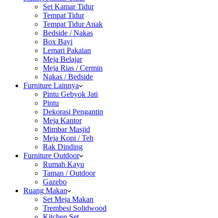
Set Kamar Tidur
Tempat Tidur
Tempat Tidur Anak
Bedside / Nakas
Box Bayi
Lemari Pakaian
Meja Belajar
Meja Rias / Cermin
Nakas / Bedside
Furniture Lainnya
Pintu Gebyok Jati
Pintu
Dekorasi Pengantin
Meja Kantor
Mimbar Masjid
Meja Kopi / Teh
Rak Dinding
Furniture Outdoor
Rumah Kayu
Taman / Outdoor
Gazebo
Ruang Makan
Set Meja Makan
Trembesi Solidwood
Kitchen Set