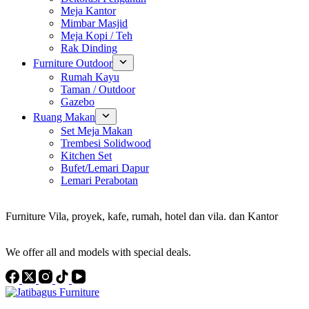
Meja Kantor
Mimbar Masjid
Meja Kopi / Teh
Rak Dinding
Furniture Outdoor
Rumah Kayu
Taman / Outdoor
Gazebo
Ruang Makan
Set Meja Makan
Trembesi Solidwood
Kitchen Set
Bufet/Lemari Dapur
Lemari Perabotan
Konsultan Interior Design
Furniture Vila, proyek, kafe, rumah, hotel dan vila. dan Kantor
Discover the Best Furniture Choices for Your Project
We offer all and models with special deals.