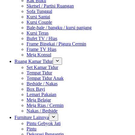
Rak Buku
Sketsel / Partisi Ruangan
Sofa Tunggal
Kursi Santai
Kursi Couple
Bale-bale / bangku / kursi panjang
Kursi Teras
Bufet TV / Hias
Frame Bingkai / Pigura Cermin
Frame TV Hias
Meja Konsul
Ruang Kamar Tidur
Set Kamar Tidur
Tempat Tidur
Tempat Tidur Anak
Bedside / Nakas
Box Bayi
Lemari Pakaian
Meja Belajar
Meja Rias / Cermin
Nakas / Bedside
Furniture Lainnya
Pintu Gebyok Jati
Pintu
Dekorasi Pengantin