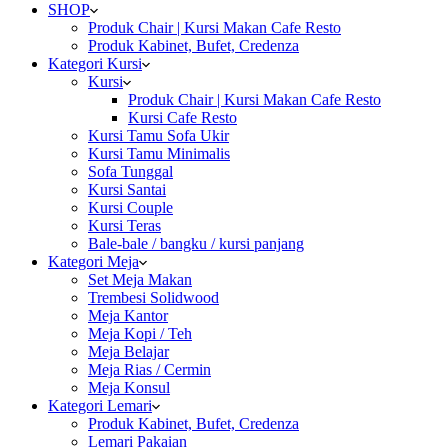
SHOP
Produk Chair | Kursi Makan Cafe Resto
Produk Kabinet, Bufet, Credenza
Kategori Kursi
Kursi
Produk Chair | Kursi Makan Cafe Resto
Kursi Cafe Resto
Kursi Tamu Sofa Ukir
Kursi Tamu Minimalis
Sofa Tunggal
Kursi Santai
Kursi Couple
Kursi Teras
Bale-bale / bangku / kursi panjang
Kategori Meja
Set Meja Makan
Trembesi Solidwood
Meja Kantor
Meja Kopi / Teh
Meja Belajar
Meja Rias / Cermin
Meja Konsul
Kategori Lemari
Produk Kabinet, Bufet, Credenza
Lemari Pakaian