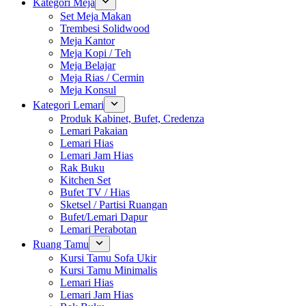
Kategori Meja
Set Meja Makan
Trembesi Solidwood
Meja Kantor
Meja Kopi / Teh
Meja Belajar
Meja Rias / Cermin
Meja Konsul
Kategori Lemari
Produk Kabinet, Bufet, Credenza
Lemari Pakaian
Lemari Hias
Lemari Jam Hias
Rak Buku
Kitchen Set
Bufet TV / Hias
Sketsel / Partisi Ruangan
Bufet/Lemari Dapur
Lemari Perabotan
Ruang Tamu
Kursi Tamu Sofa Ukir
Kursi Tamu Minimalis
Lemari Hias
Lemari Jam Hias