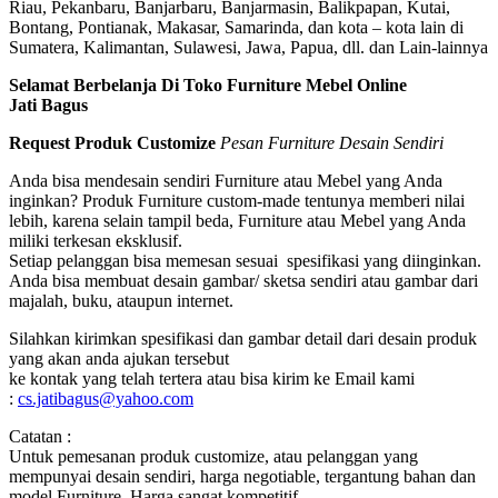
Riau, Pekanbaru, Banjarbaru, Banjarmasin, Balikpapan, Kutai,
Bontang, Pontianak, Makasar, Samarinda, dan kota – kota lain di
Sumatera, Kalimantan, Sulawesi, Jawa, Papua, dll. dan Lain-lainnya
Selamat Berbelanja Di Toko Furniture Mebel Online
Jati Bagus
Request Produk Customize
Pesan Furniture Desain Sendiri
Anda bisa mendesain sendiri Furniture atau Mebel yang Anda
inginkan? Produk Furniture custom-made tentunya memberi nilai
lebih, karena selain tampil beda, Furniture atau Mebel yang Anda
miliki terkesan eksklusif.
Setiap pelanggan bisa memesan sesuai spesifikasi yang diinginkan.
Anda bisa membuat desain gambar/ sketsa sendiri atau gambar dari
majalah, buku, ataupun internet.
Silahkan kirimkan spesifikasi dan gambar detail dari desain produk
yang akan anda ajukan tersebut
ke kontak yang telah tertera atau bisa kirim ke Email kami
:
cs.jatibagus@yahoo.com
Catatan :
Untuk pemesanan produk customize, atau pelanggan yang
mempunyai desain sendiri, harga negotiable, tergantung bahan dan
model Furniture. Harga sangat kompetitif.