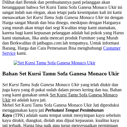
Dilihat dari Bentuk dan pembuatannya pasti pelanggan akan
beranggapan bahwa Set Kursi Tamu Sofa Ganesa Monaco Ukir ini
sangat indah nan elegan, akan tetapi pada kesempatan kali ini kami
menawarkan
Set Kursi Tamu Sofa Ganesa Monaco Ukir
ini dengan
Harga sangat Murah dan bisa dinego, meskipun dengan Harganya
yang murah akan tetapi dari segi Kwalitas tetap kami utamakan,
karena bagi kami kepuasan pelanggan adalah hal pokok yang Harus
kami utamakan, Jika anda mencari produk Furniture yang Murah
dan Berkwalitas di jatibagus.com lah tempatnya, Untuk informasi
Barang, Harga dan Cara Pemesanan Bisa menghubungi
Custumer
Service
kami.
Bahan Set Kursi Tamu Sofa Ganesa Monaco Ukir
Set Kursi Tamu Sofa Ganesa Monaco Ukir
yang telah diukir dan
juga kayu yang di pakai sudah dalam proses kering dan tua. Bahan
yang kami gunakan untuk
Set Kursi Tamu Sofa Ganesa Monaco
Ukir
ini adalah kayu jati.
Mebel Set Kursi Tamu Sofa Ganesa Monaco Ukir Jati
diproduksi
menggunakan kayu jati
Perhutani Tempat Penimbunan
Kayu
(TPK) adalah suatu tempat untuk menyimpan kayu sebelum
kayu dirakit, diangkut, diolah atau dijual kepasaran. kualitas kayu
jati terbaik. Harga bisa naik atau turun menyesuaikan permintaan