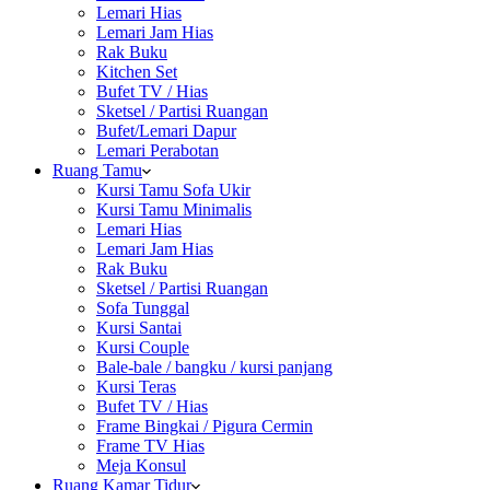
Lemari Hias
Lemari Jam Hias
Rak Buku
Kitchen Set
Bufet TV / Hias
Sketsel / Partisi Ruangan
Bufet/Lemari Dapur
Lemari Perabotan
Ruang Tamu
Kursi Tamu Sofa Ukir
Kursi Tamu Minimalis
Lemari Hias
Lemari Jam Hias
Rak Buku
Sketsel / Partisi Ruangan
Sofa Tunggal
Kursi Santai
Kursi Couple
Bale-bale / bangku / kursi panjang
Kursi Teras
Bufet TV / Hias
Frame Bingkai / Pigura Cermin
Frame TV Hias
Meja Konsul
Ruang Kamar Tidur